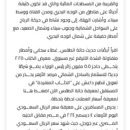
والقريبة من المسطحات المائية والتي قد تكون كثيفة
أحيانًا على مناطق من الوجه البحري ومدن القناة ووسط
سيناء. وأشارت الهيئة، إلى وجود نشاط في حركة الرياح
على السواحل الشمالية وجنوب سيناء وشمال الصعيد، مع
أمطار خفيفة على شمال الوجه البحري.
اقرأ أيضًا:ت حديث حالة الطقس.. غطاء سحابي وأمطار
متفاوتة الشدة الآنرقم غير مسبوق.. معرض الكتاب ٢٠٢٥
يتخـ,ـطى حاجز ٥.٥ مليون زائر رئيس الوزراء يضـ,ـع شرطًا
جديدًا للاستثمار بالساحل الشمالي مرصد الأزهر يحـ,ـذر من
تعويل تنظيم داعش على “الذئـ,ـاب المنفردة” في
المستقبل لمعرفة حالة الطقس الآن اضغـ,ـط هـ,ـنا
لمعرفة أسعار العملات لحظة بلحظة.
: يحرص المسافرين على معرفة سعر الريال السعـ,ـودي
اليوم الأربعاء ٤ ديسمبر ٢٠٢٤ في مـ,ـصر مقابل الجنيه
المـ,ـصري عبر جوجل، حيث شهد سعر الريال السعـ,ـودي