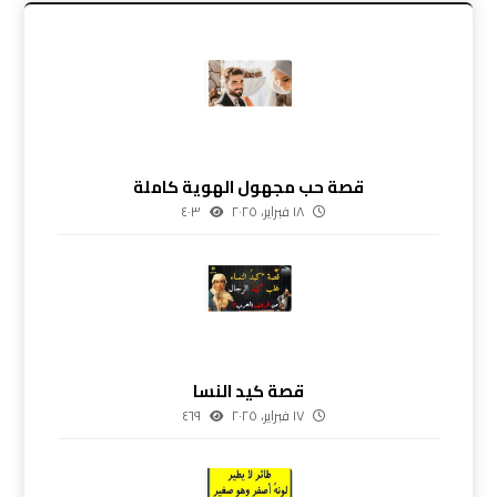
قصة حب مجهول الهوية كاملة
١٨ فبراير، ٢٠٢٥
٤٠٣
قصة كيد النسا
١٧ فبراير، ٢٠٢٥
٤٦٩