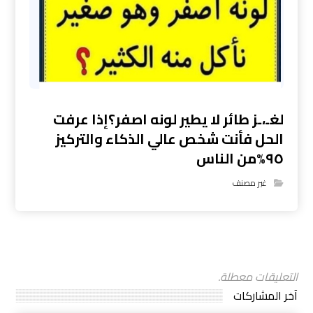
لغـ،ـز طائر لا يطير لونه اصفر؟إذا عرفت
الحل فأنت شخص عالي الذكاء والتركيز
٩٥%من الناس
غير مصنف
التعليقات معطلة.
آخر المشاركات