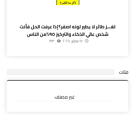
لغـ،ـز طائر لا يطير لونه اصفر؟إذا عرفت الحل فأنت
شخص عالي الذكاء والتركيز ٩٥%من الناس
١٧ فبراير، ٢٠٢٥
١٩٣
فئات
غير مصنف