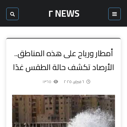
NEWS ٢
أمطار ورياح على هذه المناطق..
الأرصاد تكشف حالة الطقس غدًا
٦ فبراير، ٢٠٢٥
١٣٦٥