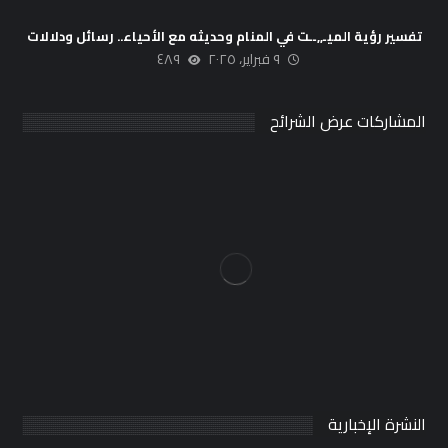
تفسير رؤية الميـ,,ــت في المنام وحديثه مع الأحياء.. رسائل ودلالات
٩ فبراير، ٢٠٢٥
٤٨٩
المشاركات عرض الشرائح
النشرة الإخبارية