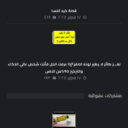
قصة كيد النسا
١٧ فبراير، ٢٠٢٥
٤٦٩
لغـ،ـز طائر لا يطير لونه اصفر؟إذا عرفت الحل فأنت شخص عالي الذكاء
والتركيز ٩٥%من الناس
١٧ فبراير، ٢٠٢٥
١٩٣
مشاركات عشوائية