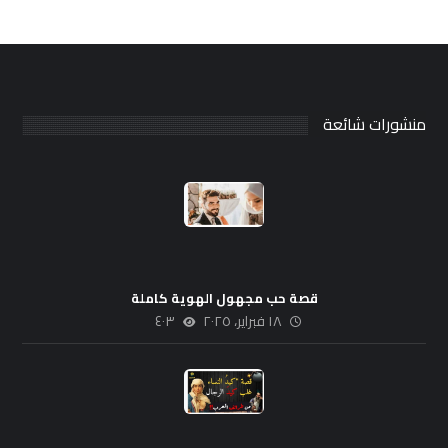
منشورات شائعة
قصة حب مجهول الهوية كاملة
١٨ فبراير، ٢٠٢٥
٤٠٣