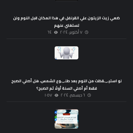
ضعي زيت الزيتون علي القرنفل في هذا المكان قبل النوم ولن
تستغني عنهم
٧ أكتوبر، ٢٠٢٤
٦٤
لو استيـ,,ـقظت من النوم بعد طلـ,,ـوع الشمس، هل أصلي الصبح
فقط أم أصلي السنة أولًا ثم الصبح؟
٦ ديسمبر، ٢٠٢٤
١٠٥٧