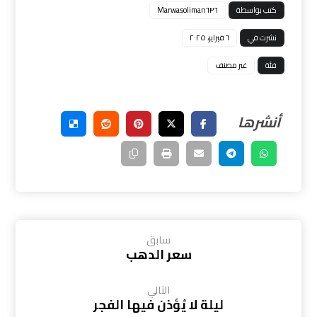
كتب بواسطة
Marwasoliman٦٣٦
نشرت في
٦ فبراير، ٢٠٢٥
فئة
غير مصنف
سابق
سعر الدهب
التالي
ليلة لا يُؤذن فيها الفجر