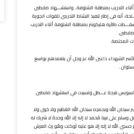
ثناء التدريب بمنطقة الشلوفة.. واستشـ،ـهاد ضابطين
ة، أنه فى إطار تنفيذ النشاط التدريبى للقوات الجوية
وم الثلاثاء الموافق ٥/ ١١/ ٢٠٢٤ سعت ١١٠٠ سقـ،ـطت طائرة هليكوبتر بمنطقة الشلوفة أثناء التدريب
ضابطين.
ات المختصة.
 لأسر الشهداء داعين الله عز وجل أن يتغمدهم بواسع
سلوان .
 بالسويس نتيجة عـ،ـطل وتسببت في استشهاد ضابطين
أكبر سبحان الله وبحمدِه سبحان الله العَظيم ولا حَول ولا
صل وسلم على نبينا مُحمد لا إله إلا الله وحدهُ لا شريك له
حسبي الله لا إله إلا هو عليه تَوكلت وهُو ربّ العرش