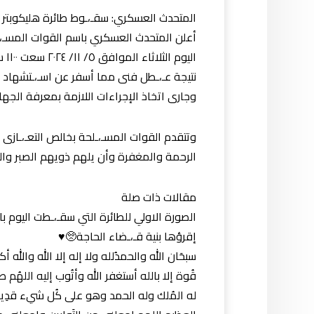
المتحدث العسكري: سقـ،ـوط طائرة هليكوبتر أ
أعلن المتحدث العسكري باسم القوات المسـ،ـلح
الي
نتيجة عـ،ـطل فنى مما أسفر عن اسـ،ـتشهاد 
وجارى اتخاذ الإجراءات اللازمة بمعرفة الجه
وتتقدم القوات المسـ،ـلحة بخالص التعـ،ـازى
الرحمة والمغفرة وأن يلهم ذويهم الصبر وال
مقالات ذات صلة
الصورة الاولي للطائرة التي سقـ،ـطت اليوم
إقرؤها بنية قـ،ـضاء الحاجة🥺♥️
سبحَان الله والحمدُلله ولا إله إلا الله والله 
قُوة إلا بالله أستغفر الله وأتُوب إليه اللهُم 
له المُلك وله الحمد وهو على كُل شيء قدِير 