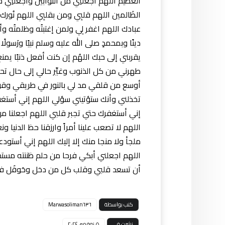
العظيم اللهم اجعلنِي من التَوابين واجعلنِي م
الظَالمين اللهم قلبِي ومن بقلبِي اللهم نُورك
عبادك اللهم اغفر لِي ولمن إغتبتُه وظلمتُه وأسأت
دينًا وبمحمدٍ صلى الله عليه وسلم نبيًا ورَس
يقربني إلى حبك اللهُم إن كنت أفعل ذنبًا يم
طهرني من كل الذنوب وغيِّر حالي إلى حال ت
أوسع من قلقي مد لي بالنور في طريقي وقوِّ ق
تخذلني وأنك ستؤتيني سؤلي اللهم إني أستغ
إني أستغفرك حتي تجبر قلبي اللهم اجعلنا من 
اللهم لا تصعب علينا أمراً وارزقنا حظ الدنيا 
ملجأ ولا منجا منك إلا إليك اللهم إني أستود
اللهم اجعلني أبكي فرحا من حلم ظننته مس
أن تسعد قلبي وقلب كل من دخل وحَوقَل فأن
كتب بواسطة
Marwasoliman٦٣٦
نشرت في
٥ نوفمبر، ٢٠٢٤