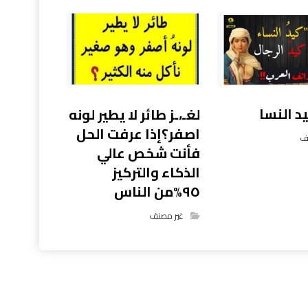
 النسا
لغـ،ـز طائر لا يطير لونه
اصفر؟إذا عرفت الحل
ف
فأنت شخص عالي
الذكاء والتركيز
٩٥%من الناس
غير مصنف