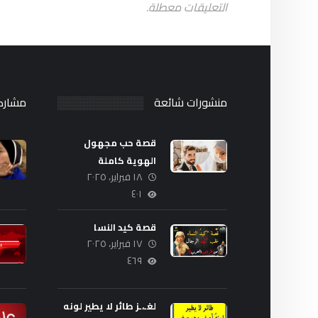
التعليقات معطلة.
منشورات شائعة
مشارك
قصة حب مجهول
الهوية كاملة
١٨ فبراير، ٢٠٢٥
٤٠١
قصة كيد النسا
١٧ فبراير، ٢٠٢٥
٤٦٩
لغـ،ـز طائر لا يطير لونه