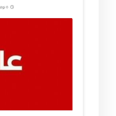
٥ نوفمبر، ٢٠٢٤