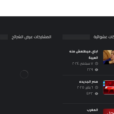
ات عشوائية
المشاركات عرض الشرائح
ابني ميطلعش منه
العيبة
٧ سبتمبر، ٢٠٢٤
٢٢٩
مصر الجديده
٦ يناير، ٢٠٢٥
٤٣٢
المغرب