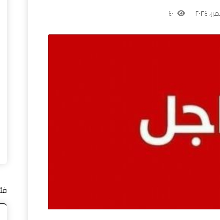
٤٠
فئ