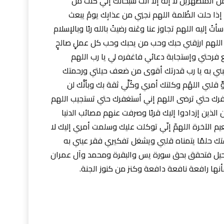
ن المُتطهرين لا إله إلا أنت سبحانك إني كُنت من
 إذا حلت الظُلمة اللهم نجنِي من عذابِك يومُ يبعث
ُ إليه اللهم تجاوز عنا وعَنه رضيتُ بالله ربًا وبالإسلام
ولًا اللهم ارزقني حبك وحب من يحبك وحب كل عملٍ صالحٍ
نع فرحتي وإستجابة دعائي فاغفره لي يا رب اللهم
حبني به يا رب قدرتك أقوى من ضعف حيلتي ورحمتك
لبي اللهُم وكلتك أمري وكُلِّي ثقة بك وبأنَّك لن
فرك حتي ترضى اللهم إني أستغفرك حتي تستجيب اللهم
الذين إزدادوا إليك قربًا وصرفت عنهم مصائب الدنيا
ونعيم الآخرة اللهمّ إنّي توكلت عليك وسلمت أمري إليك لا
عتك حلمًا يتمناه قلبي ويشغل تفكيري فقر عيني به
تحيل فتحقق بحق سورة يس والبقرة ومحمد وآل عمران
ها رافعة نافعة دافعة وكنز من كنوز الجنة.