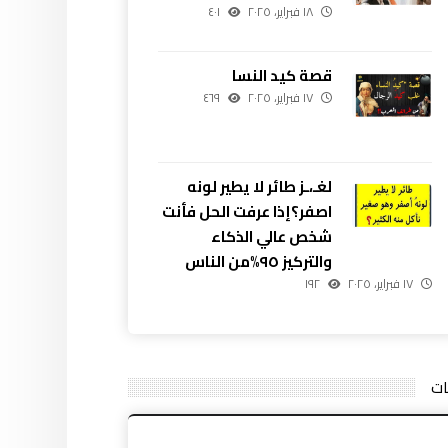
١٨ فبراير، ٢٠٢٥
٤٠١
قصة كيد النسا
١٧ فبراير، ٢٠٢٥
٤٦٩
لغـ،ـز طائر لا يطير لونه
اصفر؟إذا عرفت الحل فأنت
شخص عالي الذكاء
والتركيز ٩٥%من الناس
١٧ فبراير، ٢٠٢٥
١٩٢
ات