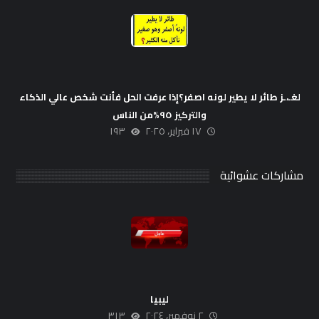
لغـ،ـز طائر لا يطير لونه اصفر؟إذا عرفت الحل فأنت شخص عالي الذكاء
والتركيز ٩٥%من الناس
١٧ فبراير، ٢٠٢٥
١٩٣
مشاركات عشوائية
ليبيا
٢ نوفمبر، ٢٠٢٤
٣١٣