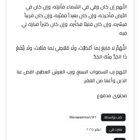
اللّهم إن كان رزقي في السّماء فأنزله، وإن كان في
الأرض فأخرجه، وإن كان بعيداً فقرّبه، وإن كان قريباً
فيسّره، وإن كان قليلاً فكثّره، وإن كان كثيراً فبارك لي
فيه.
اللَّهُمَّ لا مَانِعَ لِما أعْطَيْتَ، ولَا مُعْطِيَ لِما مَنَعْتَ، ولَا يَنْفَعُ
ذَا الجَدِّ مِنْكَ الجَدُّ.
اللهم رب السموات السبع، ورب العرش العظيم، اقض عنا
الدين وأغننا من الفقر.
محتوى مدفوع
كتب بواسطة
Marwasoliman٦٣٦
نشرت في
١ يناير، ٢٠٢٥