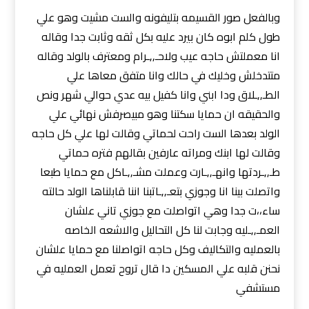
وبالفعل صور القسيمه بتليفونه والست مشيت وهو علي
طول كلم ابوه كان بيرد عليه بكل ثقه وثابت جدا وقاله
انا معملتش حاجه عيب ولاحـ,,ـرام ومعترف بالولد وقاله
متتدخلش وخليك في حالك وانا متفق معاها علي
الطـ,,ـلاق ودا ابني وانا كفيل بيه عدي حوالي شهر ونص
والحقيقه ان حمايا سكتنا وهو مبيصرفش نهائي علي
الولد بعدها الست راحت لحماتي وقالت لها علي كل حاجه
وقالت لها ابنك ومراته عارفين بقالهم فتره حماتي
طـ,,ـردتها وانهـ,,ـارت وعملت مشـ,,ـاكل مع حمايا طبعا
واتصلت بينا انا وجوزي بتعـ,,ـاتبنا اننا قابلناها الولد حالته
ساء،،ت جدا وهي اتواصلت مع جوزي تاني علشان
العمـ,,ـليه وجابت لنا كل التحاليل والاشعه الخاصه
بالعمليه والتكاليف وكل حاجه اتواصلنا مع حمايا علشان
نحنن قلبه علي المسكين دا قال تروح تعمل العمليه في
مستشفي