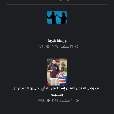
ور,,طة كبيرة
٢١ سبتمبر، ٢٠٢٤
١٧٣
سبب وفـ,,ـاة نجل الفنان إسماعيل الليثي.. حـ,,ـزن الجميع على
رحـ,,ـيله
٢١ سبتمبر، ٢٠٢٤
١٧٤٤