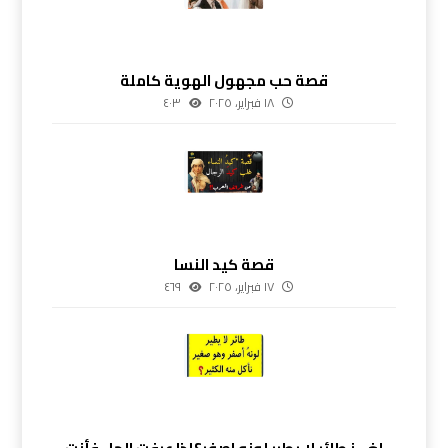
قصة حب مجهول الهوية كاملة
١٨ فبراير، ٢٠٢٥
٤٠٣
قصة كيد النسا
١٧ فبراير، ٢٠٢٥
٤٦٩