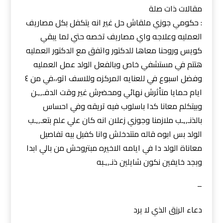
مقالات ذات صلة
: حكومي جوزي ملقاش حل غير انه يتكفل بكل مصاريف
العمليه وعلاجه واي مصاريف تخصه حتي لما يبقي
كويس وروحنا معاها للدكتور واتفق مع الدكتور العمليه
هتتم في مستشفي خاص وبالفعل الولد عمل العمليه
وفضل اسبوع في للعنايه المركزه وللاسف اتو،،في من ٤
ايام حمايا متأثرش نهائي ومحضرش غير وقت الدفـ,,ـن
وبيتكلم معانا كدا باسلوب فيه تريقه وفي احساس
بالذنـ,,ـب ملازمنا وجوزي زعلان انه كان علي علم بتعـ,,ـب
الولد بس ابوه قاله متتدخلش وانا كفيل بيه تفاصيل
معاناة الولد دا في ايامه الاخيره مبتروحش من بالي ابدا
وبجد خايفين نكون شايلين ذنـ,,ـبه
–
دعاء الرزق الذي لا يرد