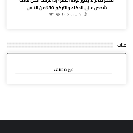
لغـ،ـز طائر لا يطير لونه اصفر؟إذا عرفت الحل فأنت
شخص عالي الذكاء والتركيز ٩٥%من الناس
١٧ فبراير، ٢٠٢٥
١٩٣
فئات
غير مصنف