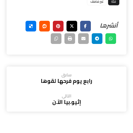
فئة
غير مصنف
سابق
رابع يوم فرحها لقوها
التالي
إثيو.بيا الآ.ن