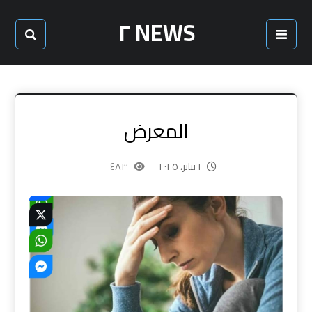
NEWS ٢
المعرض
١ يناير، ٢٠٢٥
٤٨٣