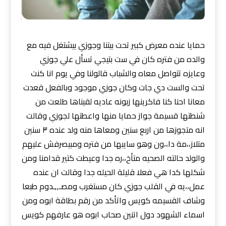
حمايا عنده معرض كبير تحت بيتنا وجوزي بيشتغل فيه مع
والده من فتره كان في ست بتيجي تسأل علي جوزي
وعايزه تتواصل معاه والشباب قالولنا وفي يوم انا كنت
تحت والست دي جات وكان جوزي موجود وبالفعل قعدت
معانا احنا كنا فاكرينها زبونه عاديه لقيناها طلعت من
شنطتها قسيمة جواز حمايا منها واعطتها لجوزي وقالت
انه متجوزها من اربع سنين ومعاها منه ولد عنده ٣ سنين
متلاز،،مة دا،،ون وهو سايبها من فتره ومبيصرفش عليهم
والولد حالته الصحيه متأخ،،ره جدا وعيطت كتير قدامنا ومن
شكلها كدا هي فعلا قليلة الحيله جدا وقالت ان عنده
عمل،،يه في القلب جوزي كان مستغرب ومصـ,,ـدوم طبعا
وشاف القسيمه كويس واتأكد من رقم بطاقة ابوه ومن
اسماء الشهود دول اتنين صحاب ابوه هو عارفهم كويس