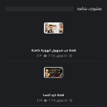
منشورات شائعة
قصة حب مجهول الهوية كاملة
١٨ فبراير، ٢٠٢٥
٤٠٣
قصة كيد النسا
١٧ فبراير، ٢٠٢٥
٤٦٩