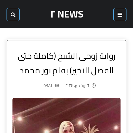
NEWS ٢
رواية زوجي الشبح (كاملة حتي
الفصل الاخير) بقلم نور محمد
٦ نوفمبر، ٢٠٢٤
٥٩٨١