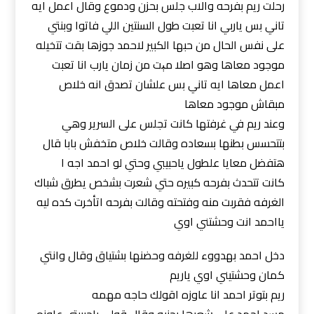
رحلت ريم بفرحه والاب جلس بحزن ودموع وقال اعمل ايه
تاني بس ياربي انا تعبت طول السنتين اللي فاتوا وبنتي
على نفس الحال من حبها الكبير لاحمد جوزها بقت تتخيله
موجود معاها وهو اصلا مېت من زمان يارب انا تعبت
اعمل معاها ايه تاني بس علشان تصدق انه خلاص
مبقاش موجود معاها
وعند ريم في غرفتها كانت تجلس على السرير وهي
بتتحسس بطنها بسعاده وقالت خلاص متخفش بابا قال
هتفضل معايا علطول ياحبيبي وحتي لو احمد اجه ا
كانت تتحدث بفرحه كبيره حتي شعرت بشخص يطرق شباك
الغرفه فقربت منه وفتحته وقالت بفرحه اتأخرت كده ليه
يااحمد انت وحشتني اوي
دخل احمد بهدووء للغرفه وحضنها بشتياق وقال وانتي
كمان وحشتيني اوي ياريم
ريم بتوتر احمد انا عاوزه اقولك حاجه مهمه