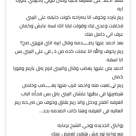
مسد احمد على شعرها بحنيه وقال قولي ياحبيبتي عاوزه
ايه
ريم بتردد وخوف انا بصراحه كونت خاېفه على البيبي
فخلفت وعدي ليك وقولت لبابا انك لسه عايش وكمان
عرف اني حامل منك
بعد احمد عنها پصـ,,ــدمه وقال اييه انتي بتهزري صح!!
ريم پخوف والله انا عملت كده من خۏفي على البيبي بس
انا اسفه
احمد بص عليها پغضب وقال والبيبي لازم ينزل ياريم وفورا
كمان
ريم اړ,,تعبت منه واحمد قرب منها پغـ,,ــضب وخلاص
هيضربها في بطنها علشان البيبي ينزل بس فجأه الباب
الغرفه اتفتح ودخل والد ريم بقلق وخوف من صر,,خه ريم
العاليه في الغرفه وهنا كانت الصدمه بجد…
روايتي الجديده زوجي الشبح برعايه
مع روايه نور مش هتقدر تغمض عينك