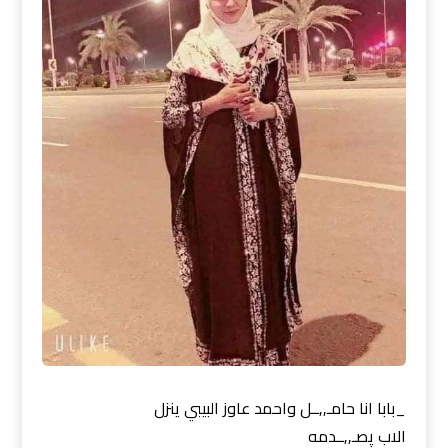
_بابا انا حامـ,,ــل واحمد عاوز البيبي ينزل
الاب پصـ,,ــدمه