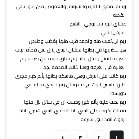
روايه لمحبي الاثاره والتشويق والغموض مين عاوز باقي
القصه
عشاق الروايات زوجي_الشبح
البارت_الثاني
ريم اړ,,تعبت منه واحمد قرب منها پغضب وخلاص
هيـ,,ــضربها في بطنها علشان البيبي ينزل بس فجأه الباب
الغرفه اتفتح ودخل والد ريم بقلق خوف من صرخه ريم
العاليه في الغرفه وهنا كانت الصدمه بجد…
ريم كانت على الارض وهي ماسكه بطنها پألم كبير فجرى
عليها ياسين ابوها بړعب وقال ريم حبيبتي مالك انتي
كويسه!
ريم بصت عليه پألم كبير وحست ان في سائل نزل منها
فقالت پخوف على البيبي بابا اللحقني البيبي هينزل يابابا
ارجوك انقذ ابني بسرعه
٤
٣
٢
١