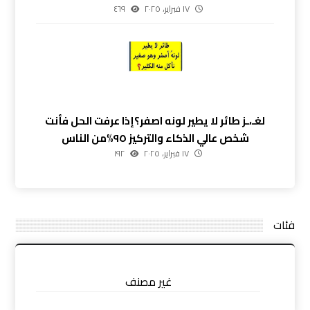
١٧ فبراير، ٢٠٢٥
٤٦٩
لغـ،ـز طائر لا يطير لونه اصفر؟إذا عرفت الحل فأنت
شخص عالي الذكاء والتركيز ٩٥%من الناس
١٧ فبراير، ٢٠٢٥
١٩٢
فئات
غير مصنف