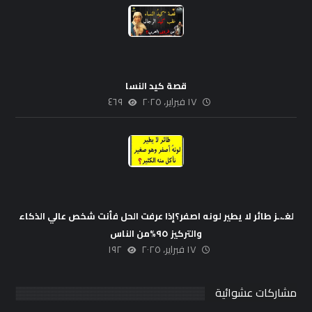
قصة كيد النسا
١٧ فبراير، ٢٠٢٥
٤٦٩
لغـ،ـز طائر لا يطير لونه اصفر؟إذا عرفت الحل فأنت شخص عالي الذكاء
والتركيز ٩٥%من الناس
١٧ فبراير، ٢٠٢٥
١٩٢
مشاركات عشوائية