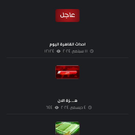
احداث القاهرة اليوم
١١ سبتمبر، ٢٠٢٤
١٢١٢٤
هـ..ـزة الان
٤ ديسمبر، ٢٠٢٤
٦٤٤