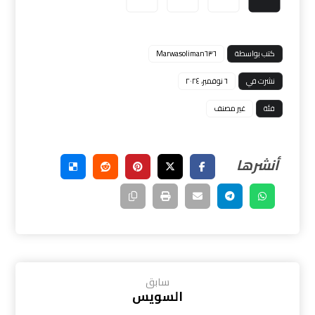
كتب بواسطة
Marwasoliman٦٣٦
نشرت في
٦ نوفمبر، ٢٠٢٤
فئة
غير مصنف
سابق
السويس