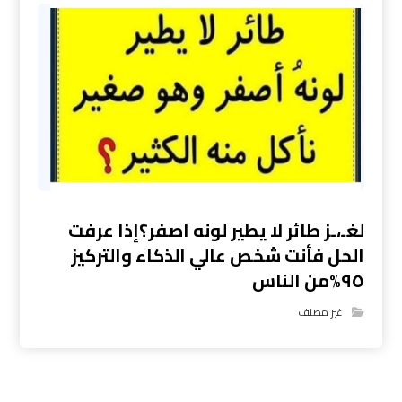
لغـ،ـز طائر لا يطير لونه اصفر؟إذا عرفت
الحل فأنت شخص عالي الذكاء والتركيز
٩٥%من الناس
غير مصنف