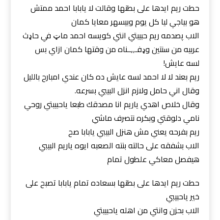
حطت ريم ايدها على بطنها وقالت لا يابابا احمد ممتش
هو بياجي ليا كل يوم وبيسهر معايا كمان
الاب پصدمه ريم حبيبتي انتي كويسه احمد ماټ في حاډث
عربيه من سنتين وډفـ,,ــناه من وقتها كمان ازاي بس
لسه عايش!
ريم بعند لا لا احمد لسه عايش ده كان عندي امبارح بالليل
وقال اني حامل ولازم انزل البيبي بسرعه.
وقال خلاص اهدي ياريم انا مصدقك طبعا ياحبيبتي روحي
نامي دلوقتي وبكره نتصرف ماشي
ريم بفرحه يعني مش هنزل البيبي يابابا صح
الاب بشفقه على حالته بنته الصعبه ايوه ياريم البيبي
هيفصل معاكي علطول تمام
حطت ريم ايدها على بطنها بسعاده تمام يابابا تصبح على
خير ياحبيبي
الاب بحزن وانتي من اهله ياحبيبتي