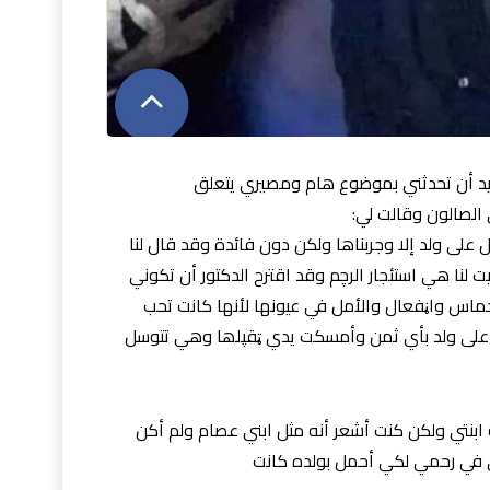
تريد أن تحدثني بموضوع هام ومصيري يتعلق
الصالون وقالت لي:
 على ولد إلا وجربناها ولكن دون فائدة وقد قال لنا
يت لنا هي استئجار الرچم وقد اقترح الدكتور أن تكوني
بحماس واڼفعال والأمل في عيونها لأنها كانت تحب
ل على ولد بأي ثمن وأمسكت يدي ټقپلھا وهي تتوسل
 ابنتي ولكن كنت أشعر أنه مثل ابني عصام ولم أكن
ي في رحمي لكي أحمل بولده كانت