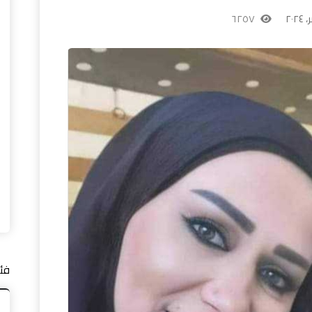
٦٢٥٧
فئ