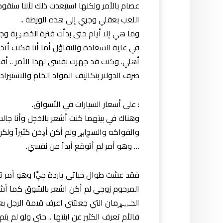
عصام بالأمر ولكنها استبعدت ذلك لأننا سنقوم
اللعب بعقلي وجري إلى هذه الورطة ..
وما هي إلا أيام 
في غاية السعادة والتفاؤل أما أنا فكنت أتذ
أهلي. وكنت قد جهزت نفسي لهذا الأمر .. أقص
صرف الدولار بتكاليف المواد الخام والاستيراد إ
: على أسعار السيارات في الأسواق.
… وهو أمر لم أتوقع أبداً من نفسي.
فقد عشت طوال حيا
المرحوم زوجي لم أكن اشعر بالشوق كما أشع
الحـ,,ـړمان التي جعلتني اعرف قيمة الرجل 
فالأم تعرف الكثير عن ابنتها .. حتى ولو لم يت