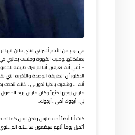
في يوم من الأيام أخبرتني ابنتي فاتن انها 
بمشكلتها,وجلبت القهوة وجلست بجانبي في 
– أمي أنت تعرفين أننا لم نترك طريقة للحصول
الدكتور أن الطريقة الوحيدة والأخيرة التي بق
أنت … وشعرت بالدنيا تدور بي , كانت تتحدث 
فارس زوجها كثيراً وكان فارس يريد الحصو
لي.. أرجوك أمي ..أرجوك..
كنت أنا أيضاً أحب فارس ولكن ليس كما تحبه
أتخيل يوماً أنهم سيضعون سا….ئله الم….نو