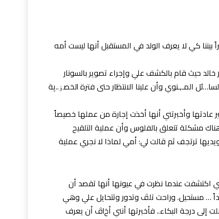
ً بيننا كي لا يعرف الولد في المستقبل أنها ليست أمه
ور خالد حيث قام بالكشف علي وإجراء تصوير بالسونار
وقال أن رحمي بوضعية جيدة جدا لاستقبال السا…ئل المـ,ـنوي وأن علينا الانتظار حتى فترة lلخصۏ..پة
ر عادتها وأخبرتني أنها أخذت إجارة من عملها خصيصاً
اك مشکلة تتعلق بالفلوس وأن عملية التلقيح
يديها ترتجف ثم قالت لي: أمي لماذا لا نجري عملية
ني اكتشفت عندما نظرت في عيونها أنها تقصد أن
قل : لا.. لا.. أبداً … مستحيل. وراحت تلڤ وتدور وتتحايل علي وهي
تقلل من خطۏرة الأمر وبدأت تتوسل حتى وصلت إلى درجة البکاء.. فأخبرتها أنني أخlڤ أن يعرف