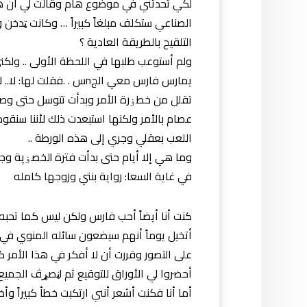
لكي تحدثني في موضوع هام وقالت لي أن هن
الصناعي ستكلف مبلغاً كبيراً … وكانت ټدخن و
التلقيح بالطريقة العادية ؟
ولم أستوعب طلبها في اللحظة الأولى .. ولك
يمارس فارس معي الجnس . .ف
عصام بالأمر ولكنها استبعدت ذلك لأننا سنقوم
اللعب بعقلي وجري إلى هذه الورطة ..
وما هي إلا أيام 
في غاية السعا: رواية بنتي وزوجها كامله
كنت أنا أيضاً أحب فارس ولكن ليس كما تحبه
أتخيل يوماً أنهم سيضعون سائله المنوي في
على التصور وقررت أن لا أفكر في هذا الأمر
أحضروا لي الأوراق 
أما أنا فكنت أشعر أنني ارتكبت خطأ كبيراً وأ