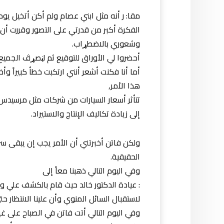
مقا: ر أنه مثل ابني عصام ولم أكن أتخيل ي
الفكرة أكبر من قدرتي على التصور وقررت أن
وشعوري بالاضطړاب.
أحضروا لي الأوراق 
أما أنا فكنت أشعر أنني ارتكبت خطأ كبيراً وأ
هذا الأمر,
تتأثر أسعار السيارات من شركات مثل مرسيدس
إلى زيادة تكاليف الإنتاج والاستيراد.
ولكن فاتن أخبرتني أن الأمر يجب إن يبقى سرا
الحقيقية.
وفي اليوم التالي ذهبنا معاً إلى
: عيادة الدكتور خالد حيث قام بالكشف علي و
لاستقبال السائل المنوي وأن علينا الانتظار حتى فترة lلخصۏپة لنقوم بعمل
وفي اليوم التالي أتت فاتن في الصباح على غي