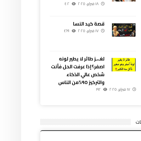
١٨ فبراير، ٢٠٢٥
٤٠٢
قصة كيد النسا
١٧ فبراير، ٢٠٢٥
٤٦٩
لغـ،ـز طائر لا يطير لونه
اصفر؟إذا عرفت الحل فأنت
شخص عالي الذكاء
والتركيز ٩٥%من الناس
١٧ فبراير، ٢٠٢٥
١٩٢
ات