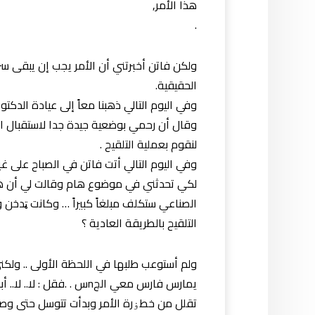
هذا الأمر,
.
ولكن فاتن أخبرتني أن الأمر يجب إن يبقى سرا
الحقيقية.
وفي اليوم التالي ذهبنا معاً إلى عيادة الدكت
لنقوم بعملية التلقيح .
وفي اليوم التالي أتت فاتن في الصباح على غي
لكي تحدثني في موضوع هام وقالت لي أن هن
الصناعي ستكلف مبلغاً كبيراً … وكانت ټدخن و
التلقيح بالطريقة العادية ؟
ولم أستوعب طلبها في اللحظة الأولى .. ولك
يمارس فارس معي الجnس . .ف