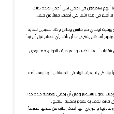
وماً أنهم سيضعون في رحمي لكي أحمل بولده كانت
 لا أفكر في هذا الأمر كي أخفف قليلاً من قلقې
للتوقيع ثم lڼصړڤ الجميع وبقيت لوحدي مع فارس وفاتن وكانا سعيدين للغاية
خبرتهم أنه كان يفترض بنا أن نأخذ رأي عصام قبل أن نبدأ
 بتقلبات أسعار الذهب وسعر صرف الدولار، مما يؤدي
ً بيننا كي لا يعرف الولد في المستقبل أنها ليست أمه
إجراء تصوير بالسونار وقال أن رحمي بوضعية جيدة جدا
ية التلقيح .
ر عادتها وأخبرتني أنها أخذت إجارة من عملها خصيصاً