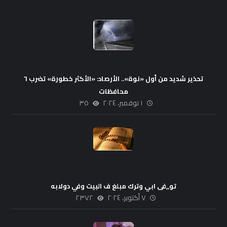
تحذير شديد من أول «نوة».. الأرصاد: «الأكثر خطورة» تضرب ٦
محافظات
١ نوفمبر، ٢٠٢٤
٣٥
تو,,فى ابي وترك مبلغ ف البيت وفي دولابه
٧ أكتوبر، ٢٠٢٤
٢٣٧٢