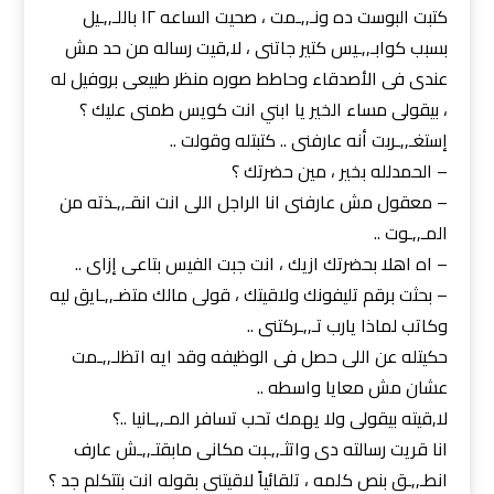
كتبت البوست ده ونـ,,ـمت ، صحيت الساعه ١٢ باللـ,,ـيل
بسبب كوابـ,,ـيس كتير جاتنى ، لا,قيت رساله من حد مش
عندى فى الأصدقاء وحاطط صوره منظر طبيعى بروفيل له
، بيقولى مساء الخير يا ابني انت كويس طمنى عليك ؟
إستغـ,,ـربت أنه عارفنى .. كتبتله وقولت ..
– الحمدلله بخير ، مين حضرتك ؟
– معقول مش عارفنى انا الراجل اللى انت انقـ,,ـذته من
المـ,,ـوت ..
– اه اهلا بحضرتك ازيك ، انت جبت الفيس بتاعى إزاى ..
– بحثت برقم تليفونك ولاقيتك ، قولى مالك متضـ,,ـايق ليه
وكاتب لماذا يارب تـ,,ـركتنى ..
حكيتله عن اللى حصل فى الوظيفه وقد ايه اتظلـ,,ـمت
عشان مش معايا واسطه ..
لا,قيته بيقولى ولا يهمك تحب تسافر المـ,,ـانيا ..؟
انا قريت رسالته دى واتثـ,,ـبت مكانى مابقتـ,,ـش عارف
انطـ,,ـق بنص كلمه ، تلقائياً لاقيتنى بقوله انت بتتكلم جد ؟