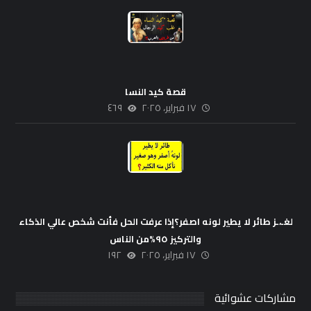
قصة كيد النسا
١٧ فبراير، ٢٠٢٥
٤٦٩
لغـ،ـز طائر لا يطير لونه اصفر؟إذا عرفت الحل فأنت شخص عالي الذكاء
والتركيز ٩٥%من الناس
١٧ فبراير، ٢٠٢٥
١٩٢
مشاركات عشوائية