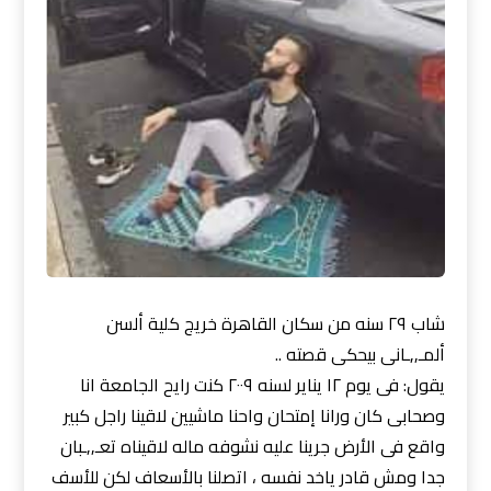
شاب ٢٩ سنه من سكان القاهرة خريج كلية ألسن
ألمـ,,ـانى بيحكى قصته ..
يقول: فى يوم ١٢ يناير لسنه ٢٠٠٩ كنت رايح الجامعة انا
وصحابى كان ورانا إمتحان واحنا ماشيين لاقينا راجل كبير
واقع فى الأرض جرينا عليه نشوفه ماله لاقيناه تعـ,,ـبان
جدا ومش قادر ياخد نفسه ، اتصلنا بالأسعاف لكن للأسف