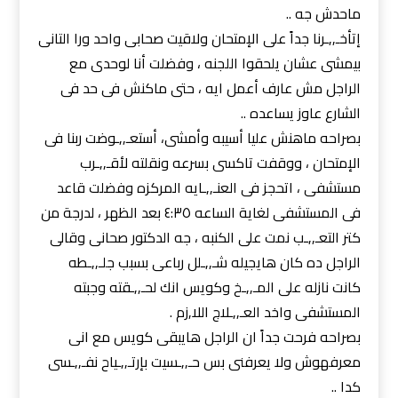
ماحدش جه ..
إتأخـ,,ـرنا جداً على الإمتحان ولاقيت صحابى واحد ورا التانى
بيمشى عشان يلحقوا اللجنه ، وفضلت أنا لوحدى مع
الراجل مش عارف أعمل ايه ، حتى ماكنش فى حد فى
الشارع عاوز يساعده ..
بصراحه ماهنش عليا أسيبه وأمشى، أستعـ,,ـوضت ربنا فى
الإمتحان ، ووقفت تاكسى بسرعه ونقلته لأقـ,,ـرب
مستشفى ، اتحجز فى العنـ,,ـايه المركزه وفضلت قاعد
فى المستشفى لغاية الساعه ٤:٣٥ بعد الظهر ، لدرجة من
كتر التعـ,,ـب نمت على الكنبه ، جه الدكتور صحانى وقالى
الراجل ده كان هايجيله شـ,,ـلل رباعى بسبب جلـ,,ـطه
كانت نازله على المـ,,ـخ وكويس انك لحـ,,ـقته وجبته
المستشفى واخد العـ,,ـلاج اللا,زم .
بصراحه فرحت جداً ان الراجل هايبقى كويس مع انى
معرفهوش ولا يعرفنى بس حـ,,ـسيت بإرتـ,,ـياح نفـ,,ـسى
كدا ..