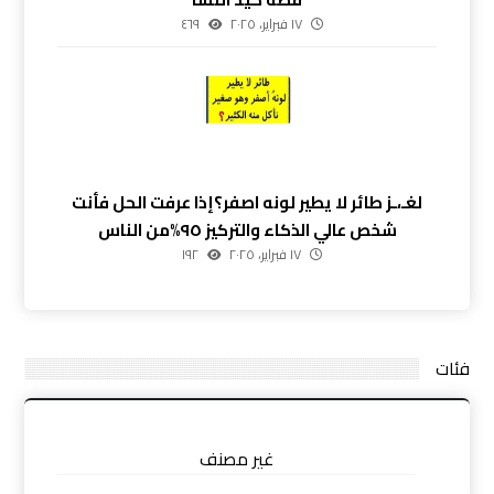
١٧ فبراير، ٢٠٢٥
٤٦٩
لغـ،ـز طائر لا يطير لونه اصفر؟إذا عرفت الحل فأنت
شخص عالي الذكاء والتركيز ٩٥%من الناس
١٧ فبراير، ٢٠٢٥
١٩٢
فئات
غير مصنف