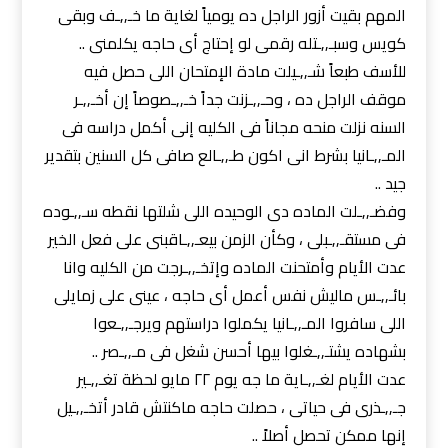
المهم بقيت أزور الراجل ده يومياً لغاية ما خـ,,ـف وبقى
كويس وسبـ,,ـتله رقمى لو إحتاج أى حاجه يكلمنى ..
للأسف طبعاً شـ,,ـيلت مادة الإمتحان اللى حصل فيه
موقف الراجل ده ، وحـ,,ـزنت جداً خـ,,ـصوصاً إن أخـ,,ـر
السنه نزلت منحه مجاناً فى الكليه إنى أكمل دراسه فى
المـ,,ـانيا بشرط انى اكون طـ,,ـالع صافى كل السنين بتقدير
جيد ..
وفضـ,,ـلت الماده دى الوحيده اللى شلتها نقطه سـ,,ـوده
فى مستقـ,,ـبلى ، وكأن الزمن بيعـ,,ـاقبنى على فعل الخير
عدت الأيام وأمتحنت الماده وإتخـ,,ـرجت من الكليه وانا
بائـ,,ـس ماليش نفس أعمل أى حاجه ، عينى على زمايلى
اللى سافروا المـ,,ـانيا يكملوا دراستهم ويرجـ,,ـعوا
بشهاده يشتـ,,ـغلوا بيها أحسن شغل فى مـ,,ـصر ..
عدت الأيام لغـ,,ـاية ما جه يوم ٢٢ مايو لحظة تغـ,,ـير
جـ,,ـذرى فى حياتى ، حصلت حاجه ماكنتش قادر أتخـ,,ـيل
إنها ممكن تحصل أصلاً ..