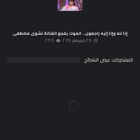
إنا لله وإنا إليه راجعون… الموت يفجع الفنانة نشوى مصطفى
٢٨ ديسمبر، ٢٠٢٤
٢٢١٦
المشاركات عرض الشرائح