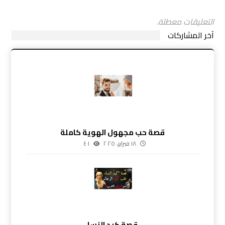
التعليقات معطلة.
آخر المشاركات
قصة حب مجهول الهوية كاملة
١٨ فبراير، ٢٠٢٥
٤٠١
قصة كيد النسا