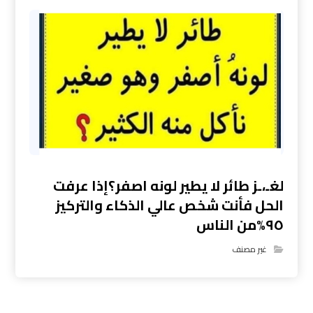
لغـ،ـز طائر لا يطير لونه اصفر؟إذا عرفت
الحل فأنت شخص عالي الذكاء والتركيز
٩٥%من الناس
غير مصنف