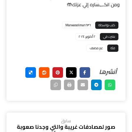
ومن انكـ,,ـساره إلي عزتك🤲
كتب بواسطة
Marwasoliman٦٣٦
نشرت في
٢ أكتوبر، ٢٠٢٤
فئة
غير مصنف
سابق
صور لمصادفات غريبة والتي وجدنا صعوبة