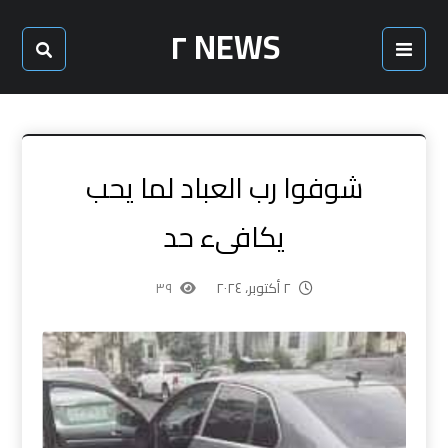
NEWS ٢
شوفوا رب العباد لما يحب
يكافىء حد
٢ أكتوبر، ٢٠٢٤
٣٩