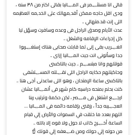
قالى انا مستثـ,,ـمر فى المـ,,ـانيا بقالى اكتر من ٣٨ سنه ،
ودى اقل حاجه ممكن أقد,مهالك على الخد,مه العظيمه
اللى إنت قد.متهالي ..
عدت الأيام وصدق الراجل فى وعده وسافرت وسهّل ليا
كل إجراءات الإقامه والشغل ..
الغـ,,ـريب بقى إنى لما قابلت صحابى هناك إستغـ,,ـربوا
جدا وسألونى انت جيت المـ,,ـانيا إزاى ..
قولتلهم وانا مبتسـ,,ـم .. جيت بالتاكسى
وحاكيتلهم حكايه الراجل اللى نقـ,,ـلته المسـ,,ـتشفى
بالتاكسى ساعة الإمتحان ، وهو اللى ساعدنى آجى هنا ..
كنت بحلم بمنحه دراسيه كام شهر فى ألمـ,,ـانيا عشان
ارجـ,,ـع اشتغل فى مـ,,ـصر ، لكن حكمة وترتيب ربنا
العجـ,,ـيبه جداً ، رزقنى بإقامه دائمه فى المـ,,ـانيا …
اللهم بعدد ما خلقت في السموات والأرض إلي قيام
الساعة أخـ,,ـرج كاتب لا حول ولا قوه إلا بالله ..
من حوله إلي حولك ومن ضـ,,ـعفه إلي قوتك ☝️