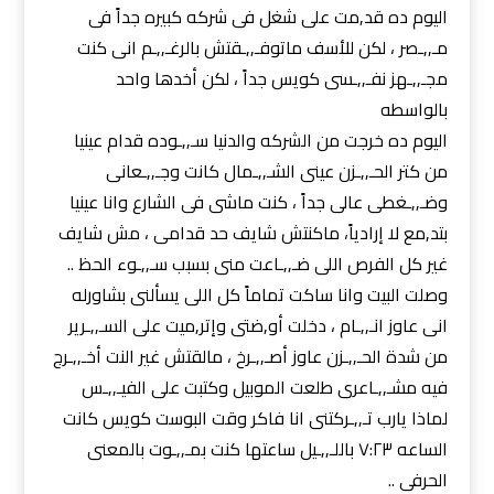
اليوم ده قد,مت على شغل فى شركه كبيره جداً فى
مـ,,ـصر ، لكن للأسف ماتوفـ,,ـقتش بالرغـ,,ـم انى كنت
مجـ,,ـهز نفـ,,ـسى كويس جداً ، لكن أخدها واحد
بالواسطه
اليوم ده خرجت من الشركه والدنيا سـ,,ـوده قدام عينيا
من كتر الحـ,,ـزن عينى الشـ,,ـمال كانت وجـ,,ـعانى
وضـ,,ـغطى عالى جداً ، كنت ماشى فى الشارع وانا عينيا
بتد,مع لا إرادياً، ماكنتش شايف حد قدامى ، مش شايف
غير كل الفرص اللى ضـ,,ـاعت منى بسبب سـ,,ـوء الحظ ..
وصلت البيت وانا ساكت تماماً كل اللى يسألنى بشاورله
انى عاوز انـ,,ـام ، دخلت أو,ضتى وإتر,ميت على السـ,,ـرير
من شدة الحـ,,ـزن عاوز أصـ,,ـرخ ، مالقتش غير النت أخـ,,ـرج
فيه مشـ,,ـاعرى طلعت الموبيل وكتبت على الفيـ,,ـس
لماذا يارب تـ,,ـركتنى انا فاكر وقت البوست كويس كانت
الساعه ٧:٢٣ باللـ,,ـيل ساعتها كنت بمـ,,ـوت بالمعنى
الحرفى ..