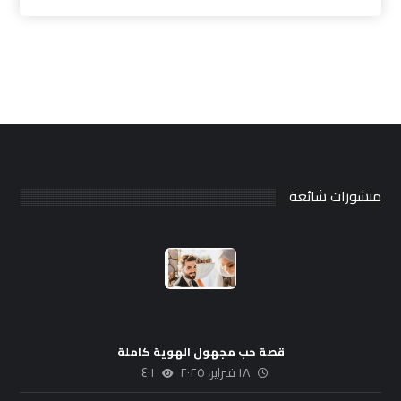
منشورات شائعة
قصة حب مجهول الهوية كاملة
١٨ فبراير، ٢٠٢٥
٤٠١