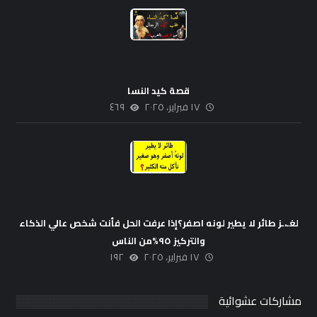
قصة كيد النسا
١٧ فبراير، ٢٠٢٥
٤٦٩
لغـ،ـز طائر لا يطير لونه اصفر؟إذا عرفت الحل فأنت شخص عالي الذكاء
والتركيز ٩٥%من الناس
١٧ فبراير، ٢٠٢٥
١٩٢
مشاركات عشوائية