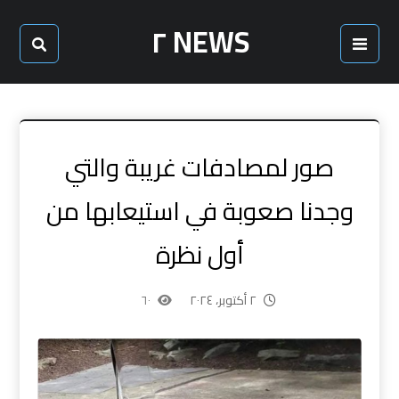
NEWS ٢
صور لمصادفات غريبة والتي
وجدنا صعوبة في استيعابها من
أول نظرة
٢ أكتوبر، ٢٠٢٤
٦٠