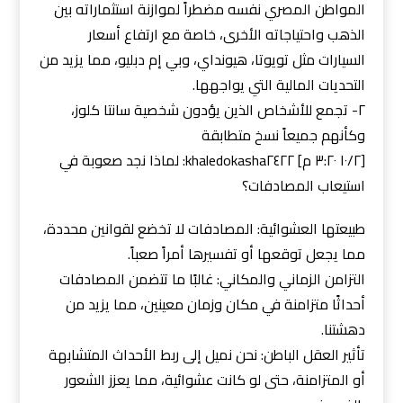
المواطن المصري نفسه مضطراً لموازنة استثماراته بين
الذهب واحتياجاته الأخرى، خاصة مع ارتفاع أسعار
السيارات مثل تويوتا، هيونداي، وبي إم دبليو، مما يزيد من
التحديات المالية التي يواجهها.
٢- تجمع للأشخاص الذين يؤدون شخصية سانتا كلوز،
وكأنهم جميعاً نسخ متطابقة
[٢/‏١٠ ٣:٢٠ م] khaledokasha٢٤٢٢: لماذا نجد صعوبة في
استيعاب المصادفات؟
طبيعتها العشوائية: المصادفات لا تخضع لقوانين محددة،
مما يجعل توقعها أو تفسيرها أمراً صعباً.
التزامن الزماني والمكاني: غالبًا ما تتضمن المصادفات
أحداثًا متزامنة في مكان وزمان معينين، مما يزيد من
دهشتنا.
تأثير العقل الباطن: نحن نميل إلى ربط الأحداث المتشابهة
أو المتزامنة، حتى لو كانت عشوائية، مما يعزز الشعور