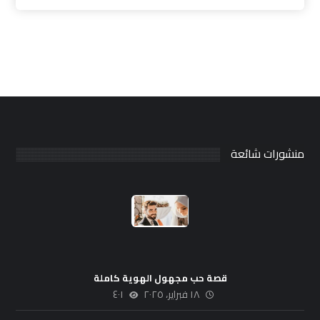
منشورات شائعة
قصة حب مجهول الهوية كاملة
١٨ فبراير، ٢٠٢٥
٤٠١