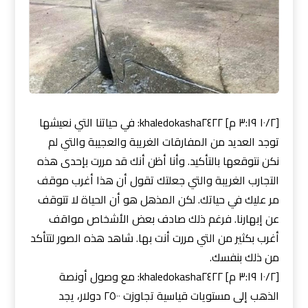
[٢/‏١٠ ٣:١٩ م] khaledokasha٢٤٢٢: في حياتنا التي نعيشها
توجد العديد من المفارقات الغريبة والعجيبة والتي لم
نكن نتوقعها بالتأكيد. وأنا أظن أنك قد مررت بإحدى هذه
التجارب الغريبة والتي جعلتك تقول أن هذا أغرب موقف
مر عليك في حياتك. لكن المذهل هو أن الحياة لا تتوقف
عن إبهارنا. فرغم ذلك صادف بعض الأشخاص مواقف
أغرب بكثير من التي مررت أنت بها. شاهد هذه الصور لتتأكد
من ذلك بنفسك.
[٢/‏١٠ ٣:١٩ م] khaledokasha٢٤٢٢: مع وصول أونصة
الذهب إلى مستويات قياسية تجاوزت ٢٥٠٠ دولار، يجد