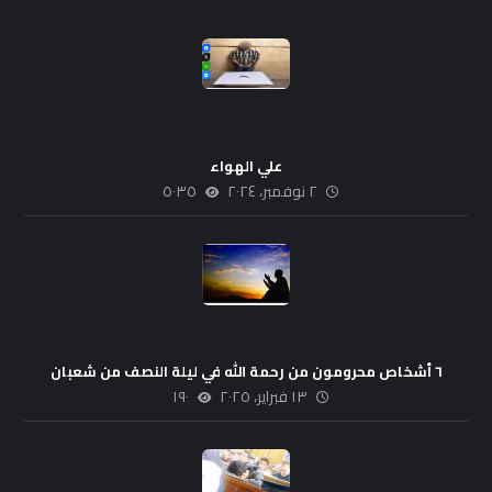
علي الهواء
٢ نوفمبر، ٢٠٢٤
٥٠٣٥
٦ أشخاص محرومون من رحمة الله في ليلة النصف من شعبان
١٣ فبراير، ٢٠٢٥
١٩٠