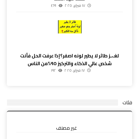
١٧ فبراير، ٢٠٢٥
٤٦٩
لغـ،ـز طائر لا يطير لونه اصفر؟إذا عرفت الحل فأنت
شخص عالي الذكاء والتركيز ٩٥%من الناس
١٧ فبراير، ٢٠٢٥
١٩٢
فئات
غير مصنف