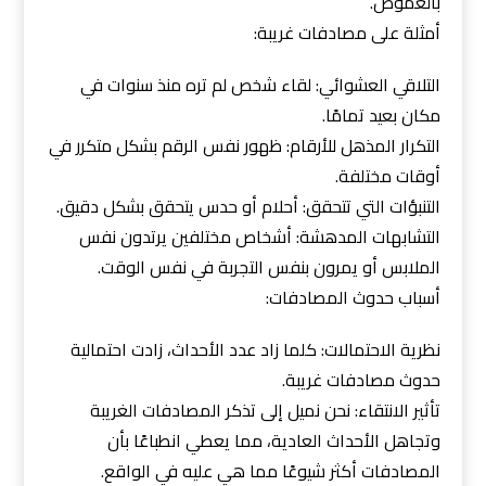
بالغموض.
أمثلة على مصادفات غريبة:
التلاقي العشوائي: لقاء شخص لم تره منذ سنوات في
مكان بعيد تمامًا.
التكرار المذهل للأرقام: ظهور نفس الرقم بشكل متكرر في
أوقات مختلفة.
التنبؤات التي تتحقق: أحلام أو حدس يتحقق بشكل دقيق.
التشابهات المدهشة: أشخاص مختلفين يرتدون نفس
الملابس أو يمرون بنفس التجربة في نفس الوقت.
أسباب حدوث المصادفات:
نظرية الاحتمالات: كلما زاد عدد الأحداث، زادت احتمالية
حدوث مصادفات غريبة.
تأثير الانتقاء: نحن نميل إلى تذكر المصادفات الغريبة
وتجاهل الأحداث العادية، مما يعطي انطباعًا بأن
المصادفات أكثر شيوعًا مما هي عليه في الواقع.