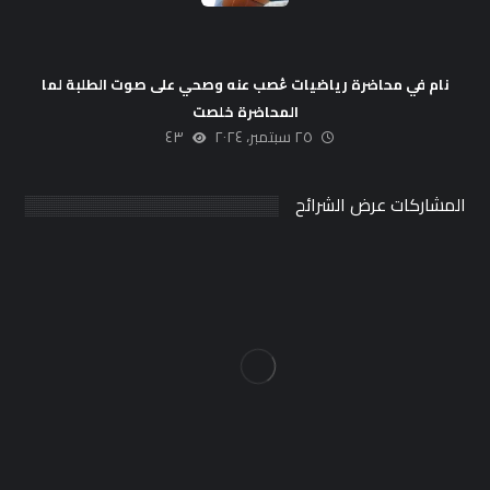
نام في محاضرة رياضيات ڠصب عنه وصحي على صوت الطلبة لما
المحاضرة خلصت
٢٥ سبتمبر، ٢٠٢٤
٤٣
المشاركات عرض الشرائح