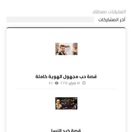
التعليقات معطلة.
آخر المشاركات
قصة حب مجهول الهوية كاملة
١٨ فبراير، ٢٠٢٥
٤٠١
قصة كيد النسا