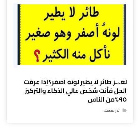
لغـ،ـز طائر لا يطير لونه اصفر؟إذا عرفت
الحل فأنت شخص عالي الذكاء والتركيز
٩٥%من الناس
غير مصنف