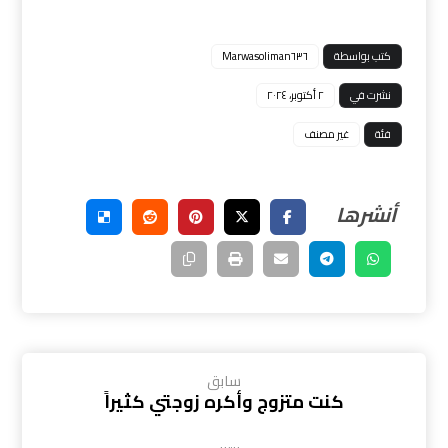
كتب بواسطة
Marwasoliman٦٣٦
نشرت في
٢ أكتوبر، ٢٠٢٤
فئة
غير مصنف
سابق
كنت متزوج وأكره زوجتي كثيراً