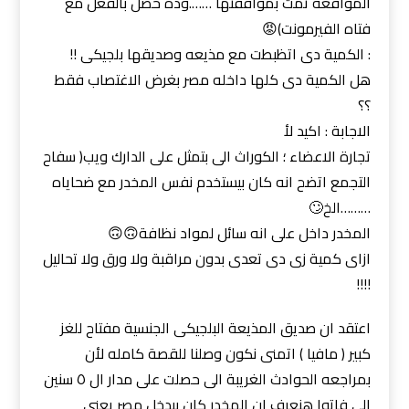
المواقعة تمت بموافقتها …….وده حصل بالفعل مع
فتاه الفيرمونت)😡
: الكمية دى اتظبطت مع مذيعه وصديقها بلجيكى !!
هل الكمية دى كلها داخله مصر بغرض الاغتصاب فقط
؟؟
الاجابة : اكيد لأ
تجارة الاعضاء ؛ الكوراث الى بتمثل على الدارك ويب( سفاح
التجمع اتضح انه كان بيستخدم نفس المخدر مع ضحاياه
………الخ🙄
المخدر داخل على انه سائل لمواد نظافة🙃🙃
ازاى كمية زى دى تعدى بدون مراقبة ولا ورق ولا تحاليل
!!!!
اعتقد ان صديق المذيعة البلجيكى الجنسية مفتاح للغز
كبير ( مافيا ) اتمنى نكون وصلنا للقصة كامله لأن
بمراجعه الحوادث الغريبة الى حصلت على مدار ال ٥ سنين
الى فاتوا هنعرف ان المخدر كان بيدخل مصر يعنى