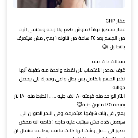
عقار GHP
عقار محظور دولياً ؛ ملوش طعم ولا ريحة وبيختفى اثرة
من الجسم بعد ٢٤ ساعة من تناوله ( يعنى مش هيتعرف
بالتحاليل )😉
مقالات ذات صلة
عُرف بمخدر الأغتصاب لأن نقطه واحدة منه كفيلة أنها
تخدر الجسم بالكامل بس يظل واعى ومدرك للى بيحصل
حواليه
اللتر الواحد منه قيمته ٨٠٠ الف جنيه …… اتظبط منه ١٨٠٠ لتر
بقيمة ١٤٥ مليون جنية😇
يعنى فى بنات شرفها هيتمرمط وفى الاخر الحيوان الى
هيعمل كده مش هيتثبت عليه حاجه ( خاصه انه ممكن
يصور الى حصل ويثبت انها كانت فايقه وصاحيه فيتقال ان