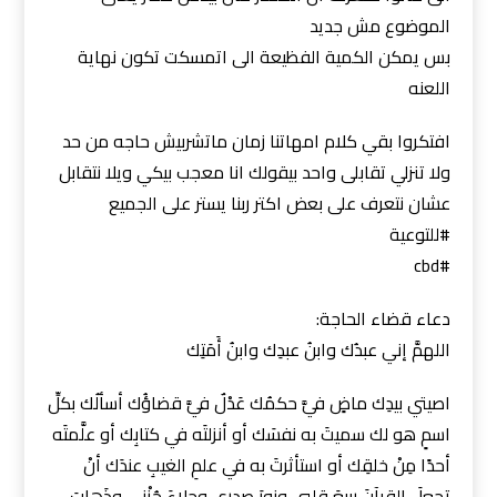
الموضوع مش جديد
بس يمكن الكمية الفظيعة الى اتمسكت تكون نهاية
اللعنه
افتكروا بقي كلام امهاتنا زمان ماتشربيش حاجه من حد
ولا تنزلي تقابلى واحد بيقولك انا معجب بيكي ويلا نتقابل
عشان نتعرف على بعض اكتر ربنا يستر على الجميع
#للتوعية
#cbd
دعاء قضاء الحاجة:
اللهمَّ إني عبدُك وابنُ عبدِك وابنُ أَمَتِك
اصيتي بيدِك ماضٍ فيَّ حكمُك عَدْلٌ فيَّ قضاؤُك أسألُك بكلِّ
اسمٍ هو لك سميتَ به نفسَك أو أنزلتَه في كتابِك أو علَّمتَه
أحدًا مِنْ خلقِك أو استأثرتَ به في علمِ الغيبِ عندَك أنْ
تجعلَ القرآنَ ربيعَ قلبي ونورَ صدري وجلاءَ حُزْني وذَهابَ