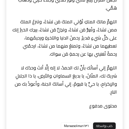
هَمِّي.
اللهمَّ مالكَ الملكِ تُؤتي الملكَ مَن تشاءُ، وتنزعُ الملكَ
ممن تشاءُ، وتُعِزُّ مَن تشاءُ، وتذِلُّ مَن تشاءُ، بيدِك الخيرُ إنك
على كلِّ شيءٍ قديرٌ. رحمنُ الدنيا والآخرةِ ورحيمُهما،
تعطيهما من تشاءُ، وتمنعُ منهما من تشاءُ، ارحمْني
رحمةً تُغنيني بها عن رحمةِ مَن سواك.
اللهمَّ إني أسالُك بأنَّ لك الحمدُ، لا إله إلَّا أنتَ وحدَك لا
شريكَ لك، المنّانُ، يا بديعَ السماواتِ والأرضِ، يا ذا الجلالِ
والإكرامِ، يا حيُّ يا قيومُ، إني أسالكَ الجنة، وأعوذُ بك من
النارِ.
محتوى مدفوع
كتب بواسطة
Marwasoliman٦٣٦