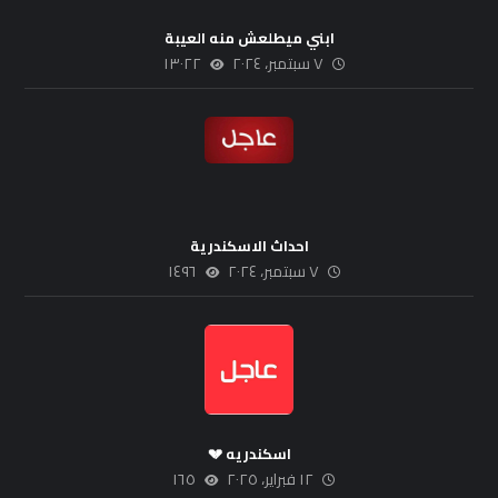
ابني ميطلعش منه العيبة
٧ سبتمبر، ٢٠٢٤
١٣٠٢٢
احداث الاسكندرية
٧ سبتمبر، ٢٠٢٤
١٤٩٦
اسكندريه 💔
١٢ فبراير، ٢٠٢٥
١٦٥