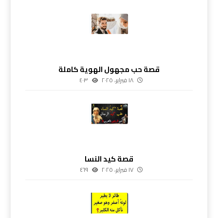
قصة حب مجهول الهوية كاملة
١٨ فبراير، ٢٠٢٥
٤٠٣
قصة كيد النسا
١٧ فبراير، ٢٠٢٥
٤٦٩