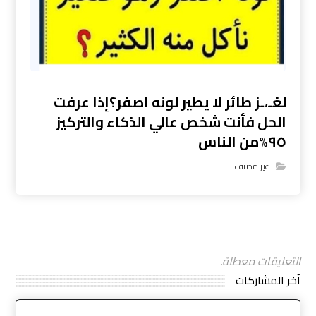
لغـ،ـز طائر لا يطير لونه اصفر؟إذا عرفت
الحل فأنت شخص عالي الذكاء والتركيز
٩٥%من الناس
غير مصنف
التعليقات معطلة.
آخر المشاركات