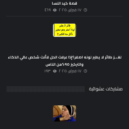
قصة كيد النسا
١٧ فبراير، ٢٠٢٥
٤٦٩
لغـ،ـز طائر لا يطير لونه اصفر؟إذا عرفت الحل فأنت شخص عالي الذكاء
والتركيز ٩٥%من الناس
١٧ فبراير، ٢٠٢٥
١٩٣
مشاركات عشوائية