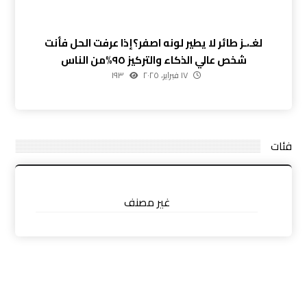
لغـ،ـز طائر لا يطير لونه اصفر؟إذا عرفت الحل فأنت
شخص عالي الذكاء والتركيز ٩٥%من الناس
١٧ فبراير، ٢٠٢٥
١٩٣
فئات
غير مصنف