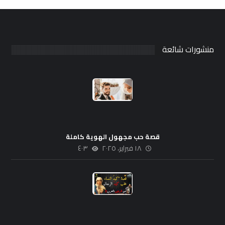
منشورات شائعة
قصة حب مجهول الهوية كاملة
١٨ فبراير، ٢٠٢٥
٤٠٣