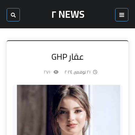
NEWS ٢
عقار GHP
٢١ نوفمبر، ٢٠٢٤
٢٧١٠