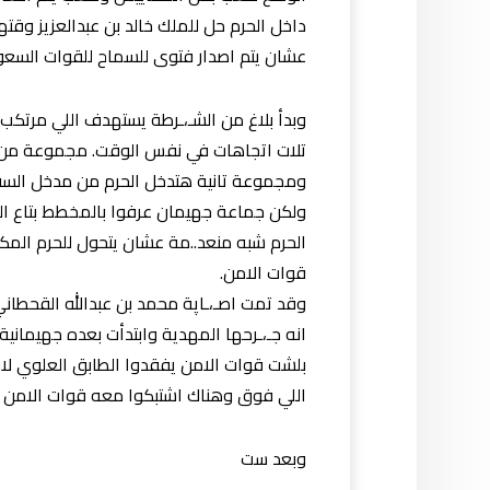
داخل الحرم حل للملك خالد بن عبدالعزيز وقته
عشان يتم اصدار فتوى للسماح للقوات السعودية
وبدأ بلاغ من الشـ،ـرطة يستهدف اللي مرتكب
تلات اتجاهات في نفس الوقت. مجموعة من ا
ومجموعة تانية هتدخل الحرم من مدخل السف
ولكن جماعة جهيمان عرفوا بالمخطط بتاع الشر
الحرم شبه منعد..مة عشان يتحول للحرم المكي
قوات الامن.
وقد تمت اصـ،ـاپة محمد بن عبدالله القحطاني 
انه جـ،ـرحها المهدية وابتدأت بعده جهيمانية
بلشت قوات الامن يفقدوا الطابق العلوي لانه
اللي فوق وهناك اشتبكوا معه قوات الامن
وبعد ست