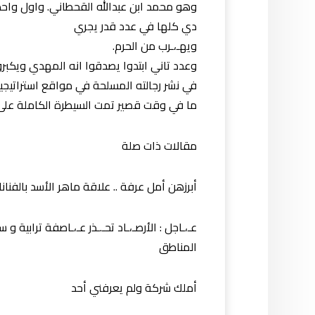
وهو محمد ابن عبدالله القحطاني. واول واحد
دي كلها في عدد قدر يجري
ويهـ،ـرب من الحرم.
وعدد تاني ابتدوا يصدقوا انه المهدي ويكبرو
في نشر رجالته المسلحة في مواقع استراتيجية ف
ما في وقت قصير تمت السيطرة الكاملة على 
مقالات ذات صلة
أبرزهن أمل عرفة .. علاقة ماهر الأسد بالفنا
عـ،ـاجل : الأرصـ،ـاد تحـ.ـذر عـ،ـاصفة ترابية 
المناطق
أملك شركة ولم يعرفني أحد