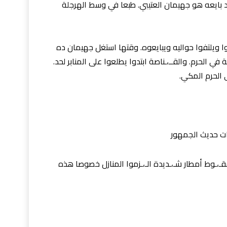
 بايعه هو جهيمان العتيبي. طبعا في وسط الهرجلة
ا ويلتفوا حواليه ويبايعوه. وقتها استغل جهيمان ده
ي الحرم. والقــ،ـناصة ابتدوا يطلعوا على المنابر لحد.
الحرم المكي.
نات حديث الجمهور
و سقـ،ـوط أمطار شـ،ـديدة الـ،ـزموا المنازل خصوصا هذه