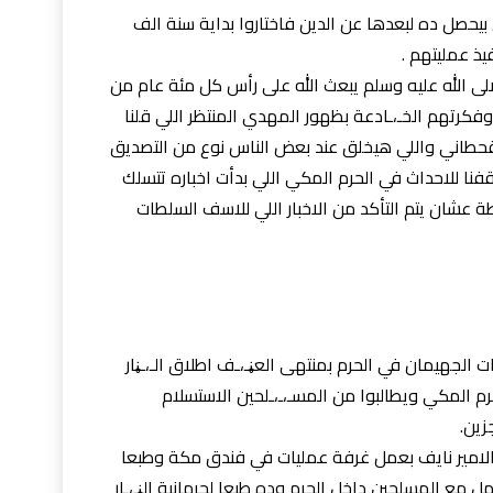
حصل ده لبعدها عن الدين فاختاروا بداية سنة الف
يذ عمليتهم .
لى الله عليه وسلم يبعث الله على رأس كل مئة عام من
فكرتهم الخـ،ـادعة بظهور المهدي المنتظر اللي قلنا
لقحطاني واللي هيخلق عند بعض الناس نوع من التصديق
نا للاحداث في الحرم المكي اللي بدأت اخباره تتسلك
طة عشان يتم التأكد من الاخبار اللي للاسف السلطات
لجهيمان في الحرم بمنتهى العڼـ،ـف اطلاق الـ،ـڼار
 المكي ويطالبوا من المسـ،ـ،ـلحين الاستسلام
زين.
الامير نايف بعمل غرفة عمليات في فندق مكة وطبعا
مع المسلحين داخل الحرم وده طبعا لحرمانية الڼـ،ـار