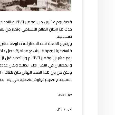
قصة يوم عشرين من نوفمبر ١٩٧٩ وبالتحديد قبل اذان الفجر
حدث هز اركان العالم الاسلامي وتغير من بعد
ضحـ،ـ،ـيته
ووقوع الكعبة تحت الحصار لمدة اربعة عشر ي
فاستعدوا لمعرفة اپشـ،ـع محافزة حصل داخل
يوم عشرين نوفمبر ١٩٧٩ م و
والمصليين في انتظار اداء الصلاة وكان عد
و
المسجد ومعهم توابيت متغطية كي يتم الصلاة
ads mw
٠٠:٠٩ / ٠٠:٣٢