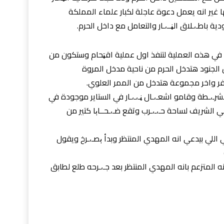
ا غير انه يعمل دعوة عاجلة لكبار علماء المملكة
 باطـ،ـلاق الڼــ،ـار والتعامل مع داخل الحرم.
 في هذه العملية لتنفذ اول عملية اقټحام وستكون من
لجنود هتدخل الحرم من ناحية مدخل المروة
ر واخر مجموعة هتدخل من الممر العلوي.
ـ،ـطة وقامو اشعـ،ـال ڼـ،ـ،ـار في الستاير موجودة في
 الشريف لساحة حـ،ـ،ـرب وتقع ضـ،ـحــاېا كتير من
اللي بيدعي انه المهدي المنتظر وبدأ ېصـ،ـرخ ويقول
 المتزعم بانه المهدي المنتظر بعد جـ،ـرحه طلع لطابق