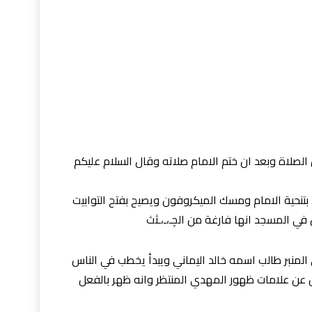
الصلاة وبعد ان ختم الامام صلاته وقال السلام عليكم
س هذه الجماعة المؤلفة من ٢٠٠ رجل بتنحية الامام ومسك الميكروفون ويصيح بفتح التوابيت
في المسجد انها فارغة من الچـ،ـ،ـثث
المنبر طالب اسمه خالد اليماني ويبدأ يخطب في الناس
ناس عن علامات ظهور المهدي المنتظر وانه ظهر بالفعل