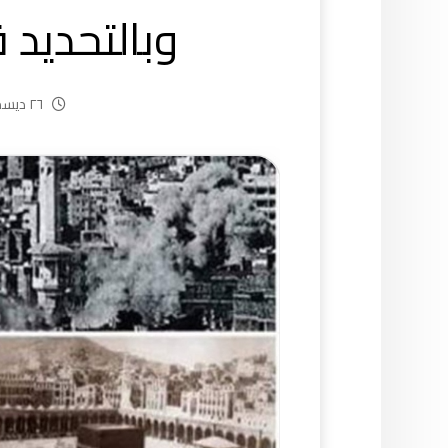
وبالتحديد ق
٢٦ ديسمبر، ٢٠٢٤