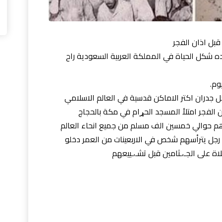
ه شكل الحياة في المملكة العربية السعودية راح
وم.
 جدران اكتر الاماكن قدسية في العالم الاسلامي
بالتحديد قبل ازان الفجر امتلأ المسجد الحړام في مكة بالحجاج
دهم حوالي خمسين الف مسلم من جميع انحاء العالم
لكن من بين هذا العدد الهائل كان هناك ٢٠٠ رجل يترأسهم شخص في الاربعينات من العمر دخلو
 على الجـ،ـثامين قبل تشـ،ـييعهم