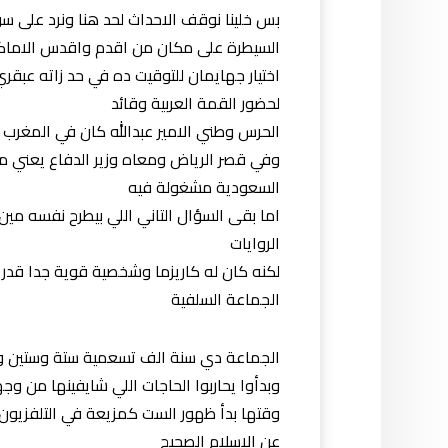
بس خلينا نوقف الاحداث لحد هنا ونرد على سؤ
السيطرة على مكان من اقدم واقدس الاماكن 
اختيار جهايمان للتوقيت ده في حد زاته عبق
لحضور القمة العربية وقائد
الحرس وطني الامير عبدالله كان في المغرب و
وفي قصر الرياض ومعاه وزير الدفاع يعني
السعودية مشغولة فيه
اما بقى السؤال التاني اللي بيطرح نفسه م
الروايات
لكنه كان له كاريزما وشخصية قوية جدا قدر 
الجماعة السلفية
الجماعة دي سنة الف تسعمية ستة وستين و
وبدأوا يحاربوا الحاجات اللي شايفينها من و
وقتها بدأ ظهور الست كمزيعة في التلفزيون
عن الاسلام الصحيح