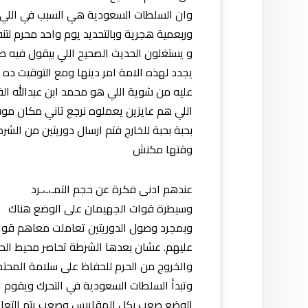
وان السلطات السعودية هي السبب في اللي بي
وربعمية هجرية وبالتحديد يوم واحد محرم لتنف
و يستغلون الحديث الصحيح اللي بيقول فيه ص
يجدد لهذه الامة امر دينها ومع التوقيت ده و
عليه من شوية اللي هو محمد ابن عبدالله ا
اللي هم عايزين يعملوه نرجع تاني مكان موقف
بحبة بحبة للخارج فتم ارسال دوريتين من الشر
وقتها مكنش
عندهم ادنى فكرة عن حجم التمـ،ـ،ـرد
وسيطرة قوات الجهيمان على الوضع هناك
وبمجرد وصول الدوريتين تعاملت معاهم قوات ا
عليهم. عشان بعدها الشرطة تحاصر محيط الحرم
والخروج من الحرم للحفاظ على سلامة المحتج
وتبدأ السلطات السعودية في التحرك ويقوم 
الوضع صعب بكل المقاييس وصعب يتم التعامل 