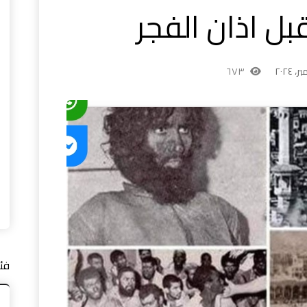
بل اذان الفجر
٦٧٣
فئ