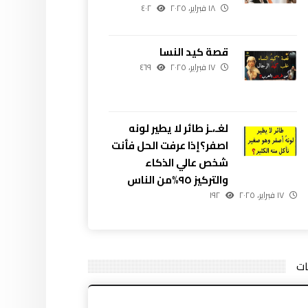
١٨ فبراير، ٢٠٢٥
٤٠٢
قصة كيد النسا
١٧ فبراير، ٢٠٢٥
٤٦٩
لغـ،ـز طائر لا يطير لونه
اصفر؟إذا عرفت الحل فأنت
شخص عالي الذكاء
والتركيز ٩٥%من الناس
١٧ فبراير، ٢٠٢٥
١٩٢
ات