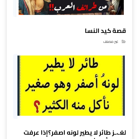
قصة كيد النسا
غير مصنف
لغـ،ـز طائر لا يطير لونه اصفر؟إذا عرفت