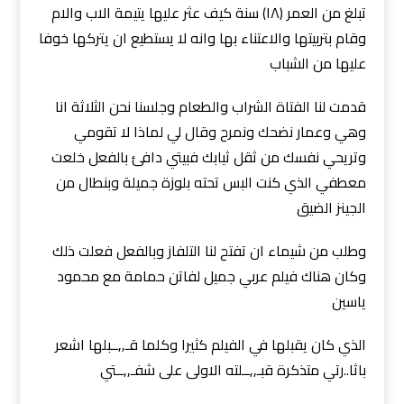
تبلغ من العمر (١٨) سنة كيف عثر عليها يتيمة الاب والام
وقام بتربيتها والاعتناء بها وانه لا يستطيع ان يتركها خوفا
عليها من الشباب
قدمت لنا الفتاة الشراب والطعام وجلسنا نحن الثلاثة انا
وهي وعمار نضحك ونمرح وقال لي لماذا لا تقومي
وتريحي نفسك من ثقل ثيابك فبيتي دافئ بالفعل خلعت
معطفي الذي كنت البس تحته بلوزة جميلة وبنطال من
الجينز الضيق
وطلب من شيماء ان تفتح لنا التلفاز وبالفعل فعلت ذلك
وكان هناك فيلم عربي جميل لفاتن حمامة مع محمود
ياسين
الذي كان يقبلها في الفيلم كثيرا وكلما قـ,,ــبلها اشعر
باثا..رتي متذكرة قبـ,,ــلته الاولى على شفـ,,ــتي