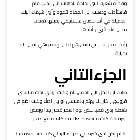
وفجأة شعرت انني بحاجة للذهاب الى الحـ,,ــمام
فاستأذنت وذهبت الى الحمام لأعود وأرى شيماء البنت
الجميلة في أحـ,,ــضان عـ,ــشيقي يقبلها فعدت
مخـ,,ــتبئة لأرى وأشاهد
رأيت عمار يقـ,,ــبل شفا,,هها بلـ,,ــهفة وهي تقـ,,ــبله
بحرارة
الجزءالتاني
طلبت ان ادخل الي الحمـ,,ــام وكنت ارتدي تحت ملابسي
فزو,,جي كان لا يهتم بالملابس او بي اصلًا وكنت اضع في
شنطه يدي قميـ,,ــص نوم اسمر قصير جدا وبعض
البرفانات كنت مستعدة لعلا..قة كاملة مع عمار
انا لم يكن لدي خبره في اغرا..ء الرجال كنت مند..فعه جدا