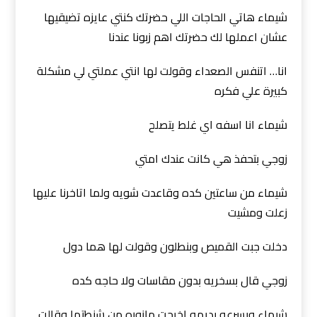
شيماء هاتي الحاجات اللي حضرتك كنتي عايزه تضيقيها
عشان اعملها لك حضرتك اهم زبونا عندنا
انا… اتنفس الصعداء وقولت لها انتي عملتي لي مشكلة
كبيرة علي فكره
شيماء انا اسفه اي غلط يتصلح
زوجي بتحفذ هي كانت عندك امتي
شيماء من ساعتين كده وقاعدت شويه ولما اتاخرنا عليها
زعلت ومشيت
دخلت جبت القميص وبنطلون وقولت لها هما دول
زوجي قال بسخريه بدون مقاسات ولا حاجه كده
شيماء وبسرعه بديهه اخرجت مازوره من شنطتها وقالت