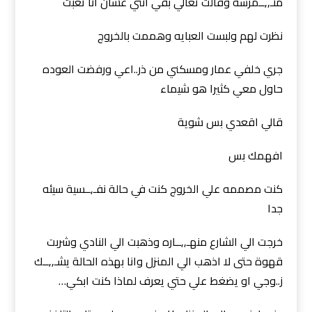
متـ,,ــمرسه وقالت تعالي بقي انتي عشان انا تعبت
نظرت لهم ولبست العبايه وهممت بالخروج
جري خلفي عمار ومسكني من ذر..اعي ورفضت العوده
حاول معي كثيرا هو شيماء
قالي اقعدي بس شوية
افهمك بس
كنت مصممه علي الخروج كنت في حالة نفـ,ــسية سيئه
جدا
خرجت الي الشارع منهـ,,ــاره وذهبت الي النادي وشربت
قهوة حتى لا اذهب الي المنزل وانا بهذه الحالة يشـ,,ــك
ز..وجي او يضغط علي حتي يعرف لماذا كنت ابكي…