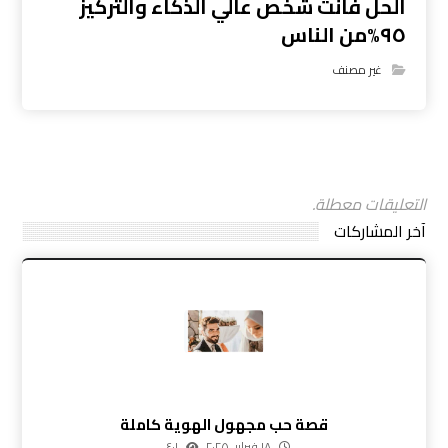
الحل فأنت شخص عالي الذكاء والتركيز
٩٥%من الناس
غير مصنف
التعليقات معطلة.
آخر المشاركات
قصة حب مجهول الهوية كاملة
١٨ فبراير، ٢٠٢٥
٤٠١