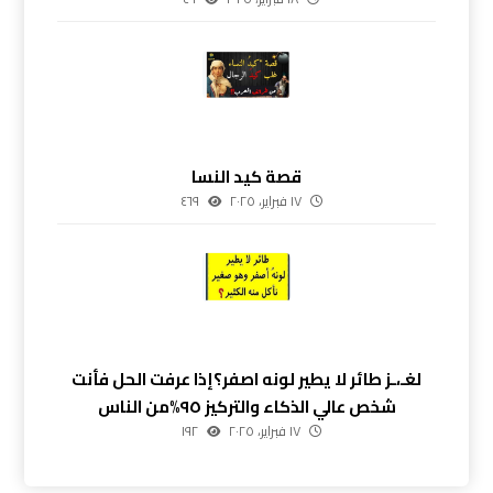
قصة كيد النسا
١٧ فبراير، ٢٠٢٥
٤٦٩
لغـ،ـز طائر لا يطير لونه اصفر؟إذا عرفت الحل فأنت
شخص عالي الذكاء والتركيز ٩٥%من الناس
١٧ فبراير، ٢٠٢٥
١٩٢