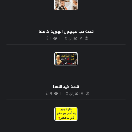
قصة حب مجهول الهوية كاملة
١٨ فبراير، ٢٠٢٥
٤٠١
قصة كيد النسا
١٧ فبراير، ٢٠٢٥
٤٦٩