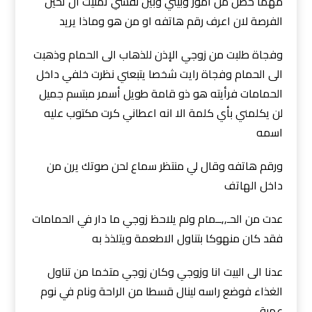
مهما حصل من امور وبيني وبين نفسي تمنيت ان تحين
الفرصة لان اعرف رقم هاتفه او من هو وماذا يريد
وفجاة طلبت من زوجي الإذن للذهاب الى الحمام وذهبت
الى الحمام وفجاة رايت شخصا يتبعني نظرت خلفي داخل
الحمامات فرأيته هو ذو قامة طويل أسمر مبتسم جميل
لن يكلمني بأي كلمة الا انه اعطاني كرت مكتوب عليه
اسمه
ورقم هاتفه وقال لي منتظر سماع لحن صوتك يرن من
داخل الهاتف
عدت من الحـ,,ــمام ولم يلاحظ زوجي ما دار في الحمامات
فقد كان منهوكا بتناول الاطعمة ويتلذذ به
عدنا الى البيت انا وزوجي وكان زوجي متخما من تناول
الغذاء فوضع راسه لينال قسطا من الراحة ونام في نوم
عميق