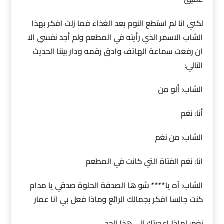
لكني انا لم استطع النوم بعد الغذاء فما زلت افكر بهذا
الشاب الاسمر الذي رأيته في المطعم ولم أجد نفسي الا
ان رفعت سماعة الهاتف وادق رقمه ودار بيننا الحديث
التالي:
الشاب: ألو من
أنا: نغم
الشاب: من نغم
انا: نغم الفتاة التي كانت في المطعم
الشاب: آه يا**** شو ها الصدفة الحلوة صدقي يا مدام
كنت جالسا افكر بجمالك الرائع وماذا فعل بي انا عمار
نغم: لماذا اعجبتك الى هذا الحد