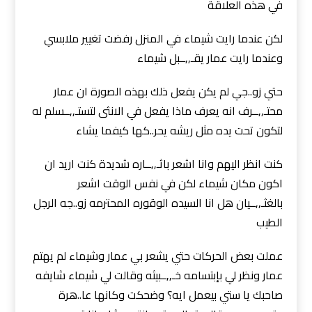
في هذه العلاقة
لكن عندما رايت شيماء في المنزل رفضت تغيير ملابسي
وعندما رايت عمار يقـ,,ــبل شيماء
حتي زو..جي لم يكن يفعل ذلك بهذه الصورة ان عمار
محتـ,,ــرف انه يعرف ماذا يفعل في الانثى لتستـ,,ــسلم له
لتكون تحت يده مثل ريشه يحر..كها كيفما يشاء
كنت انظر اليهم وانا اشعر باثـ,,ــاره شديدة كنت اريد ان
اكون مكان شيماء لكن في نفس الوقت اشعر
بالغثـ,,ــيان هل انا السيده الوقوره المحترمه زو..جه الرجل
الطيب
عملت بعض الحركات حتي يشعر بي عمار وشيماء لم يهتم
عمار ونظر لي بإبتسامه خـ,,ــبيثه وقالت لي شيماء شايفه
صاحبك يا ستي بيعمل ايه؟ وضحكت وكانها عا..هرة