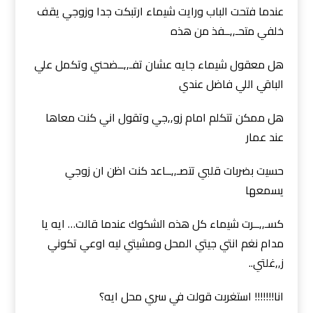
عندما فتحت الباب ورايت شيماء ارتبكت جدا وزوجي يقف
خلفي متحـ,,ــفذ من هذه
هل معقول شيماء جايه عشان تفـ,,ــضحني وتكمل علي
الباقي اللي فاضل عندي
هل ممكن تتكلم امام زو,,جي وتقول اني كنت معاها
عند عمار
حسيت بضربات قلبي تتصـ,,ــاعد كنت اظن ان زوجي
يسمعها
كسـ,,ــرت شيماء كل هذه الشكوك عندما قالت… ايه يا
مدام نغم انتي جيتي المحل ومشيتي ليه اوعي تكوني
ز,,غلتي..
انا!!!!!!! استغربت قولت في سري محل ايه؟