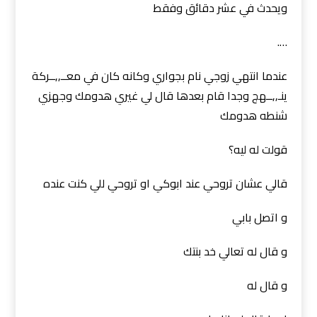
ويحدث في عشر دقائق وفقط
….
عندما انتهي زوجي نام بجواري وكانه كان في معــ,,ــركة
ينـ,,ــهج وجدا قام بعدها قال لي غيري هدومك وجهزي
شنطه هدومك
قولت له ليه؟
قالي عشان تروحي عند ابوكي او تروحي للي كنت عنده
و اتصل بابي
و قال له تعالي خد بنتك
و قال له