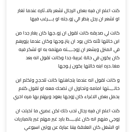
كنت اعلم ان فيه بعض الرجال تشعر بالا..ثاره عندما تغار
او تشعر ان رجل ينظر الي زو..جته او يـ,,ـرغب فيها
كانت لي صديقه كانت تقول ان زو..جها كان يغار جدا من
ابن خالتها لأنه كان يود ان يتز..وجها وكان عندما يزورهم
في المنزل ويشعر ان زوجـ,,ــته مهتمه به او تشكر فيه
كان يكون في حالة غريبة جدا وكانت تقول انه بعد
مغا..دره ابنه خالتها يكون ز..وجها
و كانت تقول انه عندما يتجاهلها كانت تتحجج وتكلم ابن
خالـ,,ــتها امامه وتحاول ان تضحك معه او تقول كلام
يحمل بعض الاغراء كان زوجها يعود ويهتم بها مره اخري
كنت اعلم ان فيه رجال تحب ذلك لكن عمري ما تخيلت ان
زوجي منهم انه كان غليـ,,ــظ بارد غير مهتم غير بالمباريات
او الشغل كان العلاقة بيننا عبارة عن روتين اسبوعي