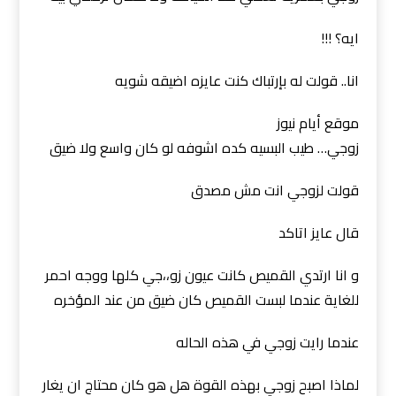
ايه؟ !!!
انا.. قولت له بإرتباك كنت عايزه اضيقه شويه
موقع أيام نيوز
زوجي… طيب البسيه كده اشوفه لو كان واسع ولا ضيق
قولت لزوجي انت مش مصدق
قال عايز اتاكد
و انا ارتدي القميص كانت عيون زو،،جي كلها ووجه احمر
للغاية عندما لبست القميص كان ضيق من عند المؤخره
عندما رايت زوجي في هذه الحاله
لماذا اصبح زوجي بهذه القوة هل هو كان محتاج ان يغار