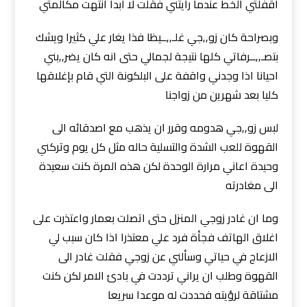
اقفلتي الخط عندما رأيتني فقلت لا ابدا انتهت مكالمتي
وبصراحة كان زو,,جي غلـ,,ــيظا فذا يغار علي كثيرا ويشك
بتصـ,,ــرفاتي كلها نتيجة لجمالي حتى انه كان يضر,,بني
احيانا اذا وجدني واقفة على البلكونة التي قام بإغلاقها
كليا بعد شهرين من زواجنا
لبس زو,,جي هدومه وقرر ان يذهب مع اصدقائه الى
القهوة للعب الشدة والتسلية حاله مثل كل يوم وتركني
وحيدة اعاني مرارة الوحدة لكن هذه المرة كنت سعيدة
الى مغادرته
وما ان غادر زوجي المنزل حتى اتصلت بعمار واعتذرت على
اغلاق الهاتف فجأة فرد علي معتذرا اذا كان سبب لي
الازعاج في حياتي وسألني عن زوجي فقلت غادر الى
القهوة وطلب ان يراني ترددت في بادئ الامر لكن كنت
مشتاقة لرؤيته فحددت له موعدا سريعا