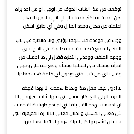
توقعت من هذا الشاب الخوف من زوجي او من احد يراه
لكن اعجبت به اكثر عندما قال لي اني قادم وبالفعل
اعلمته عن مكان وجود المنزل وفي أي طابق اسكن
وجاء في موعده متـ,,ــلهفا لرؤيتي وانا منتظرة على باب
المنزل لاسمع خطوات قدميه صاعدة على الدرج وارى
وجهه الملفت ووجدني انتظره فقال لي ما اجملك من
امرأة ومسك يدي ليقبلها وفجأة وضع يده على وجهي
وقـ,,ــبلني من شـ,,ــفتي وبدون أي كلمة ذهب مغادرا
لا ادري كيف فعل هذا ولماذا سمحت انا بهذا فهذه
المرة الاولى التي كان يقبـ,,ــلني فيها شاب غير زوجي الا
ان احسست بهذه القـ,ــبلة التي لم تدم طويلا قبلة حملت
كل معاني الحـ,,ــب والحنان معاني الاثا،،رة الحقيقية التي
يجب ان تشعر بها كل امراة ز،،وجها دائما بعيدا عنها