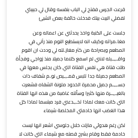
قرعت الجرس ففتح لي الباب بنفسه وقال لي حبيبتي
تفضلي البيت بيتك فدخلت خائفة بعض الشيئ
جلست على الكنبة واخذ يحدثني عن اعماله وعن
مغا..مراته وكيف انه لايستطيع النوم منذ رآني في
المطعم وبصراحة من كثر مغاز..لته لي وددت ان اقوم
واقـ,,ــبله لانني لم اسمع كلاما جميلا منذ زواجي وفجأة
طلت فتاة هي نفس الفتاة التي كان يجلس معها في
المطعم جميلة جدا تلبس قمـ,,ـيص نو..م شفاف ذات
جسـ,,ــم جميل محمرة الخدود ملونة الشفاه فشعرت
بالغيـ,,ــرة منها كثيرا وسألته غاضبة من هذه انها الفتاة
التي كانت معك لماذا تخـ,ـدعني فرد مبتسما لماذا كل
هذا الغضب انها خادمتي المخلصة شيماء
لكن رغم هدوئي مازلت خلال جلوسي اشعر انها ليست
خادمة فقط وقام بشرح قصته مع شيماء التي كانت لا