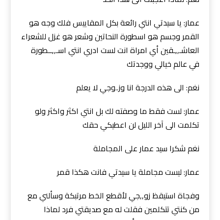
عمار: يا سيدتي انتي رائعة بكل المقاييس فلك وجه هو
القمر وجسم هو اسطورة النحاتين وشعر هو غزل للشعراء
العاشـ,,ـقين أي امراة انت لست ادري انتي اسـ,,ــطورة
في عالم خيالي ووجدتك
نغم: الى هذه الدرجة انا وز..وجي لا يعلم
عمار: لست فقط ما وصفته لك بل انتي اكثر واكثر ولو
تكلمت الى آخر الليل لن اعطيكي حقك
نغم شكرا سيد عمار على المجاملة
عمار: ليست مجاملة يا سيدتي فانت هكذا قمر
وفجاة استيقظ زو,,جي لأقطع الخط مرتبكة وسألني مع
من كنتي تتكلمين فقلت له مع صديقتي فرد لماذا