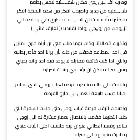
وصرت اقـ,,ــبل يدي مكان شفـ,,ــتيه لاحس بطعم
شـ,,ــفتيه من جديد واصبحت افكر من هذه اللحظة افكر
به كثيرا فأحسست ان الحـ,,ــب قد طرق بابي وخاصة اني
تز,,وجت من زو,,جي زواجا تقليديا (( تعارف عائلي )
وتكررت اتصالاتنا وذات يوما طلب مني ان أراه خارج المنزل
في احد المطاعم فخفت من ذلك بأن يرانا احد فأصر بطلبه
وانني اذا كنت خائفة فمنزله لا يوجد فيه احد وانه يحبني
ومن غير الممكن ان يؤذ..يني وتحت اصراره
وافقت على طلبه منتظرة فرصة لغياب زوجي الذي يسافر
احيانا حسب طبيعة العمل الى خارج الفرصة
واصبحت اترقب فرصة غياب زوجي حتى جاءت السفرة التي
كنت انتظرها فقمت بالاتصال بعمار مبشرة له اني زوجي
سافر وفعلا اعطاني عنوان بيته فلبست احلى الثياب عندي
وغادرت متوجهة الى منزله