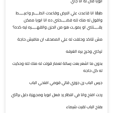
ابويا قال له انا جاي
طبعًا انا قاعدت علي الارض وقاعدت الطـ,,ــم واعيـ,,ــط
واقول له منك لله فضـ,,ــحتني ده انا ابويا ممكن
يقـ,,ــتلني او يمو,,ت هو من الحزن والقهـ,,ــره ليه كده؟
مش تتاكد وحلفت له علي المصحف ان مافيش حاجة
تركني وخرج بره الغرفه
بدون ما اشعر بعت رسالة لعمار قولت له منك لله وحكيت
له كل حاجه
جرس الباب رن جوزي قالي قومي افتحي الباب
رحت افتح وانا في انتظار رد فعل ابويا ومجهزة دليل برائتي
بفتح الباب لقيت شيماء