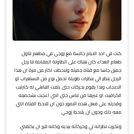
كنت في احد الايام جالسة مع زوجي في مطعم نتاول
طعام الغذاء كان هناك على الطاولة المقابلة لنا رجل
جميل جاسا مع فتاة جميلة ولاحظت اكثر من مرة ان هذا
الرجل ينظر الي بنظرات طويلة تحمل نوع من الاستغراب او
الاعجاب وبدا يقوم بحركات حتى يلفت انتباهي له كترتيب
الكرافيت او غيرها من لباس حتى انني اعجبت بشخصيته
وقدرته على فعل هذه الامور دون ان تلاحظ الفتاة التي
معه ذلك ودون ان يلاحظ زوجي
وتكررت نظراته لي وحركاته بيديه وكانه قرر ان يكلفني