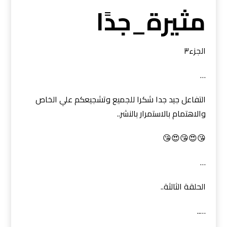
مثيرة_جدًا
الجزء٣
…
التفاعل جيد جدا شكرا للجميع وتشجيعكم علي الخاص
والاهتمام بالاستمرار بالنشر..
😘😍😘😍😘
…
الحلقة الثالثة..
…..