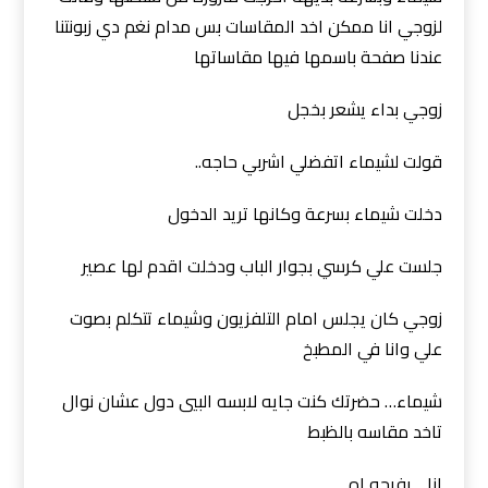
لزوجي انا ممكن اخد المقاسات بس مدام نغم دي زبونتنا
عندنا صفحة باسمها فيها مقاساتها
زوجي بداء يشعر بخجل
قولت لشيماء اتفضلي اشربي حاجه..
دخلت شيماء بسرعة وكانها تريد الدخول
جلست علي كرسي بجوار الباب ودخلت اقدم لها عصير
زوجي كان يجلس امام التلفزيون وشيماء تتكلم بصوت
علي وانا في المطبخ
شيماء… حضرتك كنت جايه لابسه البيي دول عشان نوال
تاخد مقاسه بالظبط
انا… بفرحه اه