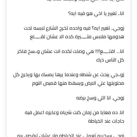
انا.. تغيير يا اخي هو فيه ايه؟
زوجي.. تغيير ايه؟ فيه واحده تخرج الشارع لابسه تحت
هدومها ملابس مثـ,,ــيرة كده الا عشان تقـ,,ــلع
انا… اقلـ,,ــع!!!! هي وصلت لكده انت عشان و،،سخ فاكر
كل الناس ذيك
زو،،جي يبحث عن شنطه وعندما يرها يمسك بها ويخرج كل
محتويتها علي الارض ويسقط منها قميص النوم
زوجي. انا اللي وسخ برضه
انا. ده معايا من زمان كنت شرياه وعايزه اعمل فيه
حاجات عند الخياطة
زوجي بسخريه تعملي عند الخياطه ولا عشان ترقصي بيه