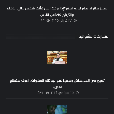
لغـ،ـز طائر لا يطير لونه اصفر؟إذا عرفت الحل فأنت شخص عالي الذكاء
والتركيز ٩٥%من الناس
١٧ فبراير، ٢٠٢٥
١٩٢
مشاركات عشوائية
تغيير سن المـ,,ـعاش رسميا لمواليد تلك السنوات.. اعرف هتطلع
امتى؟
٢٥ سبتمبر، ٢٠٢٤
٤٣١٠