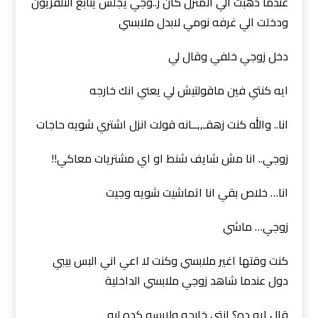
عندما ذهبت الي المنزل كان ز..وجي يجلس يتابع التلفزيون
ودخلت الي غرفه نومي لابدل ملابسي
دخل زوجي خلفي وقال لي
ايه كنتي فين ماقولتيش لي يعني انك خارجه
انا.. والله كنت زهقـ,,ــانه قولت انزل اشتري شويه حاجات
زوجي.. انا مش شايف شنط او اي مشتريات معاكي!!
انا… خلاص بقي انا اتماشيت شويه وجيت
زوجي… ماشي
كنت وقتها اغير ملابسي وكنت لا اعي اني البس بيبي
دول عندما شاهد زوجي ملابسي الداخلية
قال ايه ده؟ انتي خارجه ولابسه كده ليه