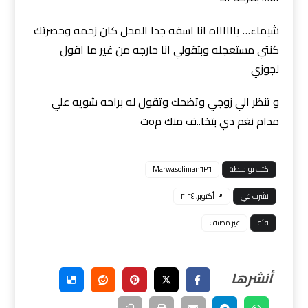
شيماء… يااااااه انا اسفه جدا المحل كان زحمه وحضرتك
كنتي مستعجله وبتقولي انا خارجه من غير ما اقول
لجوزي
و تنظر الي زوجي وتضحك وتقول له براحه شويه علي
مدام نغم دي بتخا..ف منك مoت
كتب بواسطة
Marwasoliman٦٣٦
نشرت في
١٣ أكتوبر، ٢٠٢٤
فئة
غير مصنف