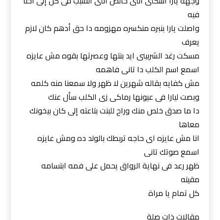
وجهه يارا اسكتى انتى خالص انتى السبب فى كل إلى احنا
فيه
واصلت يارا بنبره منكسره مهزومه دا حق أدهم كان لازم
يعرف
مسكت رغد الشربينى ايد بنتها وعصرتها بقوه مش عايزه
اسمع اسم الكلب دا تانى فاهمه
مش كفايه بقاله شهرين لا ظهر ولا سمعنا منه كلمه
وبصت ليارا فى عيونها رماكى زى الكلب سأل عنك
دا ما صدق خلص منك وراح للبنت بتاعته إلى كان بيخونك
معاها
انا مش عايزه اى حاجه تربطك بالولد ده ومش عايزه
اسمع صوتك تانى
ظهر رعد فى نهاية الرواق يحمل على فمه ابتسامه
مقيته
كل تمام يا مراة
مقالات ذات صلة