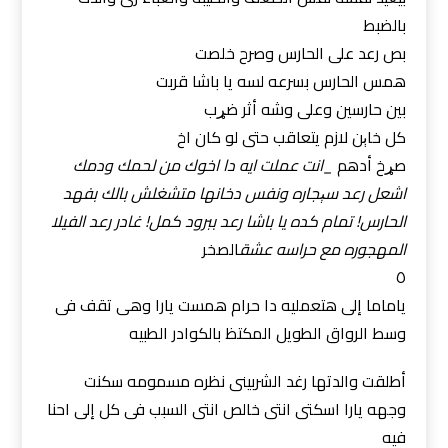
بالضبط
بص رعد على الحارس وصرح خلصت
همس الحارس بسرعه لسه يا باشا قربت
بين حارسين وعلى وشه أثر ضړب
كل خاېن لازم يتعاقب حتى لو كان اخ
صړخ أدهم
_انت عملت ايه دا اخوك من لحمك ودمك
اشعل رعد سېجاره ونفس دخانها متشغلش بالك بفهد
الحارس! تمام كده يا باشا رعد ببرود كمل! غادر رعد الفيلا
المهجوره مع حراسه عشق
الصخر
٥
ياماما إلى هتعمليه دا حرام همست يارا وهى تقف فى
وسط الرواق الطويل المكتظ بالكوادر الطبيه
أطلقت والدتها رغد الشربينى نظره مسمومه سكنت
وجهه يارا اسكتى انتى خالص انتى السبب فى كل إلى احنا
فيه