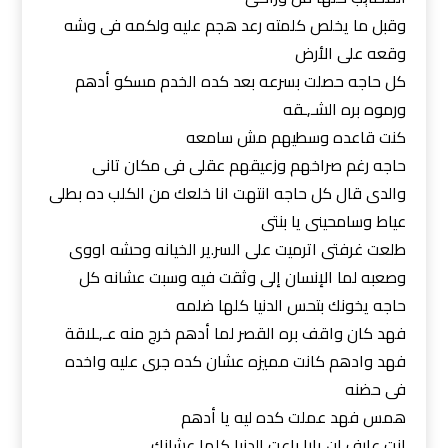
وقبل ما يخلص كلمته رعد ھجم عليه ولكمه فى وشه
وقعه على الأرض
كل حاجه حصلت بسرعه بعد كده الخدم مسكو أدهم
ورموه بره الشـ,ـقه
كنت قاعده وسطيهم مش سامعه
حاجه رغم صراخهم وزعيقهم عقلى فى مكان تانى
والدى قال كل حاجه انتهت انا خلعك من الكلب ده بطلى
عياط وسامحينى يا بنتى
طلعت غرفتى اترميت على السر.ير الخيانه وحشه اووى
وصعبه لما الإنسان إلى وثقت فيه وسبت عشانه كل
حاجه يخونك بتحس الدنيا كلها ضلمه
فهد كان واقف بره القصر لما أدهم خرج منه عـ,ـلاقة
فهد وادهم كانت مميزه عشان كده جرى عليه واخده
فى حضنه
همس فهد عملت كده ليه يا أدهم
انت عارف ان يارا باعت الدنيا كلها عشانك