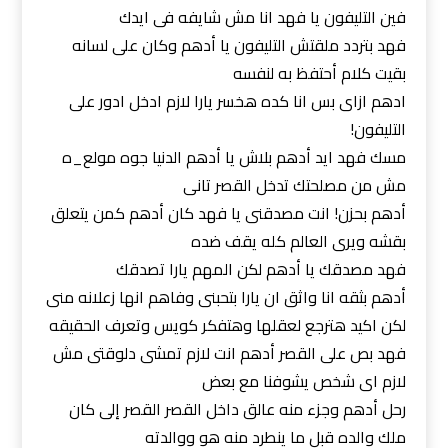
فين التليفون يا فهد انا مش شايفه فى ايدك
فهد بتردد ملقتش التليفون يا أدهم وكان على لسانه
بقيت كلام أحتفظ به لنفسه
ادهم ازاى بس انا كده هخسر يارا لازم ادخل ادور على
التليفون!
مسك فهد ايد أدهم بلاش يا أدهم الدنيا جوه مولع_ه
مش من مصلحتك تدخل القصر تانى
أدهم بحزن! انت مصدقنى يا فهد كان أدهم كمن يتعلق
بقشه ويرى العالم كله يقف ضده
فهد مصدقك يا أدهم لكن المهم يارا تصدقك
أدهم بثقه انا واثق ان يارا بتحبنى وفاهم انها زعلانه منى
لكن اكيد هترجع لعقلها وهتفكر كويس وتعرف الحقيقه
فهد بص على القصر أدهم انت لازم تمشى دلوقتى مش
لازم اى شخص يشوفنا مع بعض
رحل أدهم وجزء منه عالق داخل القصر القصر إلى كان
ملك والده قبل ما ينطرد منه هو ووالدته