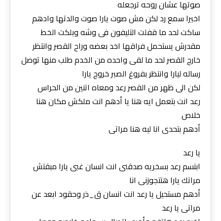
صوتها عشان روحه ترجعله
اخيرا سمع رد لكن مش صوت يارا صوت والدتها وادهم
ساكت لحد ما قفلت التليفون فى وشه وبلكت الخط
مقدرش يستحمل فراقها اخد بعضه وراح القصر وانتظر
خارج القصر لحد ما لقى واحده من الخدم طلب منها توصل
رساله ليارا وانتظر بفروغ الصبر خروج يارا
لكن الى ظهر من القصر رعد ومعاه اتنين من الحراس
رعد انت بتعمل ايه هنا يا أدهم انت ملكش مكان هنا
خلاص
أدهم بتحدى انا ليه هنا مراتى
يا رعد
ابتسم رعد بسخريه صدقنى انت انسان غبى يارا مبقتش
مراتك يارا هتتجوزنى انا
أدهم مستحيل يا رعد انت انسان ق_ذر وحقود ابعد عن
مراتى يا رعد