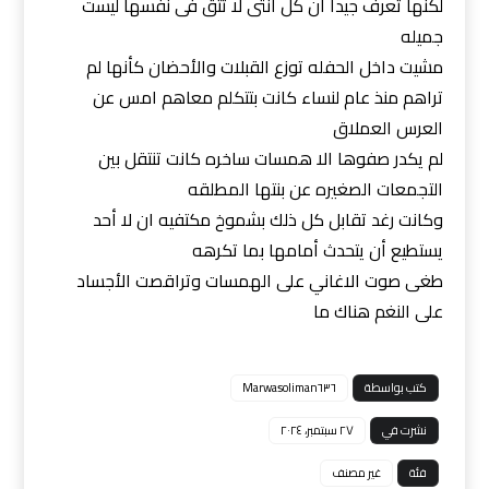
لكنها تعرف جيدا ان كل انثى لا تثق فى نفسها ليست
جميله
مشيت داخل الحفله توزع القبلات والأحضان كأنها لم
تراهم منذ عام لنساء كانت بتتكلم معاهم امس عن
العرس العملاق
لم يكدر صفوها الا همسات ساخره كانت تنتقل بين
التجمعات الصغيره عن بنتها المطلقه
وكانت رغد تقابل كل ذلك بشموخ مكتفيه ان لا أحد
يستطيع أن يتحدث أمامها بما تكرهه
طغى صوت الاغاني على الهمسات وتراقصت الأجساد
على النغم هناك ما
كتب بواسطة
Marwasoliman٦٣٦
نشرت في
٢٧ سبتمبر، ٢٠٢٤
فئة
غير مصنف