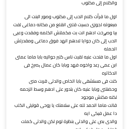
والكلام إلى مكتوب
اول ما قرأت كلام الحب إلى مكتوب وصور البنت الى
مبعوته لجوزى حسيت قلبى انقلع من مكانه دماغى لفت
بيا وصړخت ادهم انت بت مكملتش الكلمه وفقدت وعيى
الحب إلى كان جوايا لادهم انهد فوق دماغى ومقدرتش
اتحمله
اول ما فتحت عنيه لقيت ناس كتير حواليه بابا ماما عمتى
ابن عمى رعد واخوه فهد وبابا كان عمال ېصرخ فى
الدكاتره
كنت فى مستشفى بابا الخاص والدتى قربت منى
وحضنتنى وبابا عنيه كان بتدور على ادهم وسط الزحمه
لكنه مكنش موجود
قالت ماما الحمد لله على سلامتك يا روحى قوليلى الكلب
دا عمل فيكى ايه
والدى بص على والدتى بنظرة لوم لكن والدتى كملت