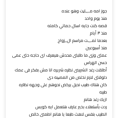
جوز امه مـ,,ـاټت وهو عنده
منذ يوم واحد
قصه كنت جايه اسال حماتي كامله
منذ ٣ أيام
بعدما تمـ,,ـت مراسم ال,,زواج
منذ أسبوعين
عمتى وزى ما طلبتى محدش هيعرف اى حاجه حتى عمى
حسن الهراس
أطلقت رغد الشربينى نظره شريره انا مش بفكر فى عمك
دلوقتى لازم نخلص من المصېبه دى
كان هناك طبيب نحيل يركض نحوهم على وجهه نظاره
طبيه
ازيك رغد هانم
ردت بأستعلاء بخير عارف هتعمل ايه كويس
الطبيب بنفس لاهث طبعا يا هانم اطمنى خالص