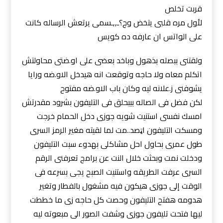
قربت تخلص
لأول مره قلبى يتخض وج؟ـ,,ـسمى يرتعش الرساله كانت
على الواتس ان عارفه ده كويس
ولقتنى ببصله بذهول وباخد بعضى على او.ضتى محاولتش
اتكلم معاه ولا حاجه وتوقعت انه هيدخل الاو.ضه ورايا
يشوفنى ز.علانه ليه وكان باب الاو.ضه مفتوح
لكن فضل فى الصاله بيبحلق فى التليفون بشرود مقدرتش
امسك نفسى استنيت شويه جوزى دخل الحمام خرجت
ومسكت التليفون اټصد..مت لما لقيته مغير الرمز السرى
طول عمرى بحاول احل مشاكلى بهدوء سبت التليفون
ودخلت نمت وبحثت خلال النت عن برامج تعرفنى الرقم
السرى عرفت الطريقه واستنيت الصبح يجى بسرعه فى
الوقت إلى جوزى هيكون فيه مشغول بالفطار وتغير
هدومه هفتح التليفون وحصت كل حاجه زى ما خططت
ليها فتحت تليفون جوزى وشفت الصور الى مبعوته ليه