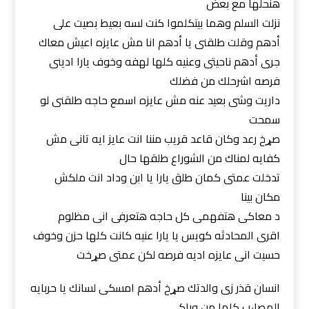
هنحلها مع بعض
نزلت السلم وهما بيتكلموا كنت لسه بعيط بصيت على
أدهم وقلت طلقنى يا أدهم انا مش عايزه اعيش معاك
جرى أدهم ناحيتى وعنيه كلها لهفه وخوف يارا ادينى
فرصه اشرحلك من فضلك
داريت وشى بعيد عنه مش عايزه اسمع حاجه طلقنى لو
سمحت
صړخ رعد وكان قاعد قريب مننا انت عايز ايه تانى مش
كفايه لمناك من الشوراع طلقها حال
تدخلت عمتى كمان طلق يارا يا ابن وداد انت ملكش
مكان بينا
د معاكى هتفهمى كل حاجه هتعرفى انى مظلوم
اقرى المحادثه كويس يا يارا عنيه كانت كلها حزن وخوف
حسيت انى عايزه اديه فرصه لكن عمتى صړخت
انسان قذر زى والدتك صړخ أدهم امسكى لسانك يا حربايه
المصاېب كلها من وراكى