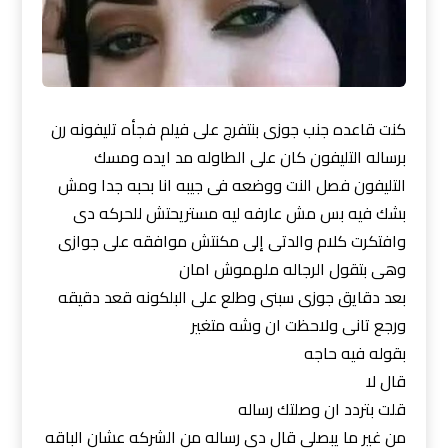
كنت قاعده جنب جوزى بنتفرج على فيلم فجأه تليفونه رن
برساله التليفون كان على الطاوله مد ايده ومسك
التليفون فصل النت ووضعه فى جيبه انا بحبه جدا ومش
بشك فيه بس مش عارفه ليه مستريحتش للحركه دى
وافتكرت كلام والدتى إلى مكنتش موافقه على جوازى
وهى بتقول الرجاله ملهموش امان
بعد دقايق جوزى سبنى وطلع على البلكونه قعد دقيقه
ورجع تانى ولاحظت ان وشه متغير
بقوله فيه حاجه
قال لا
قلت بتردد ان وصلتك رساله
من غير ما يبصلى قال دى رساله من الشركه عشان الباقه