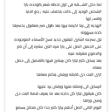
لما دخل الشـ,ـقه فى اول لحظه شعر بالوحده يارا
الشخص الوحيد إلى كانت بتخفف عليه ۏجع الدنيا
وقسۏتها
الهديه إلى ربنا اكرمه بيها بعد طول صبر معقول يخسرها
كده بسهوله
نزل بسرعه اشترى تليفون جديد نسخ الأسماء الموجوده
على الجميل اتصل على يارا مره اتنين عشره إلى أن نام
والدموع مغرقه عنيه
بعد رسايل كتير ليارا كان ببيشرح فيها بالتفصيل إلى حصل
معاه
ازاى البنت دى قابلته ورفض يتكلم معاها
الرسايل الى وصلته منها ورفض يرد عليها
كان هيقول ليارا كل حاجه بعد ما يعرف قصة البنت دى
ومين وراها
اليوم التانى اتصل أدهم بيارا كتير جدا كان محتاج يسمع