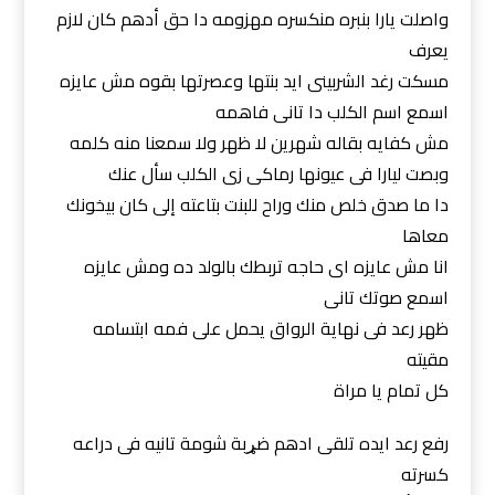
واصلت يارا بنبره منكسره مهزومه دا حق أدهم كان لازم
يعرف
مسكت رغد الشربينى ايد بنتها وعصرتها بقوه مش عايزه
اسمع اسم الكلب دا تانى فاهمه
مش كفايه بقاله شهرين لا ظهر ولا سمعنا منه كلمه
وبصت ليارا فى عيونها رماكى زى الكلب سأل عنك
دا ما صدق خلص منك وراح للبنت بتاعته إلى كان بيخونك
معاها
انا مش عايزه اى حاجه تربطك بالولد ده ومش عايزه
اسمع صوتك تانى
ظهر رعد فى نهاية الرواق يحمل على فمه ابتسامه
مقيته
كل تمام يا مراة
رفع رعد ايده تلقى ادهم ضړبة شومة تانيه فى دراعه
كسرته