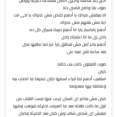
اخرج رعد هاتفه وأجرى اتصال بسماعه خارجيه ووصل
صوت يارا واضح قاسى حاد
انا مبقتش مراتك يا أدهم خلاص مش عايزاك يا اخى انت
ايه مش بتفهم مش عايزاك
أدهم پانكسار يارا انا أدهم حبيبك نسيتى كل ده
راجل زى ما انا اعتبرتك راجل
أدهم باخر آمل مش هطلق يارا غير لما تطلبها منى
بعد ساعه فتح عنيه على
صوت التليفون كانت بنت خالته
كيان
استغرب أدهم لما قراء اسمها كيان عمرها ما اتصلت بيه
وعلاقته بيها معدومه
كيان مش بتكلم اى انسان غريب عنها لبست النقاب من
اول ما كانت طفله بعد ما اتعرضت لحاډثه شوهت وشها
مفيش اى شخص شاف وش كيان بعد الحاډثه وكيان