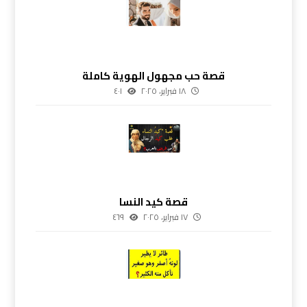
قصة حب مجهول الهوية كاملة
١٨ فبراير، ٢٠٢٥
٤٠١
قصة كيد النسا
١٧ فبراير، ٢٠٢٥
٤٦٩