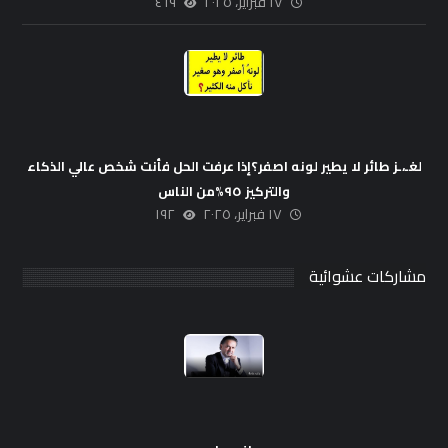
١٧ فبراير، ٢٠٢٥
٤٦٩
لغـ،ـز طائر لا يطير لونه اصفر؟إذا عرفت الحل فأنت شخص عالي الذكاء
والتركيز ٩٥%من الناس
١٧ فبراير، ٢٠٢٥
١٩٢
مشاركات عشوائية