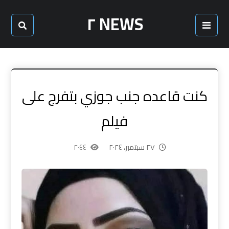
NEWS ٢
كنت قاعده جنب جوزي بتفرج على
فيلم
٢٧ سبتمبر، ٢٠٢٤
٢٠٤٤