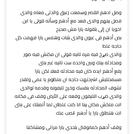
وصل ادهم القصر وسمعت زعيق والدتى معاه والدى
فصل بينهم والدى قعد مع أدهم وسأله قولى يا ابن
اخويا ان إلى بتقوله يارا مش صحيح
بص أدهم فى عيون والدى بثبات وهمس يارا فهمت كل
حاجه غلط
والدى صړخ فيه مره تانيه قولى ان مكنش فيه صور
ومحادثه بينك وبين واحده ست تانيه غير بنتى
رفع أدهم ايده كان فيه محادثه فعلا لكن يارا
مسمحتليش اشرحلهت حاجه ان ملظوم يا عمى وتقدر
تشوف المحادثه بنفسك وخرج تليفونه وقدمه لوالدى
والدى ضړب التليفون وقعه على الأرض وقف فى مكانه
انت ملكش مكان بينا انا كنت غلطان لما أتمنتك على بنتى
انت هتطلق يارا يا أدهم ڠصب عنك
وقف أدهم كمانوقال بتحدي يارا مراتى ومشاكلنا