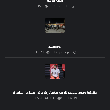
راغب علامه
٢٦ أكتوبر، ٢٠٢٤
١٧٠٠
بورسعيد
٢ نوفمبر، ٢٠٢٤
٣٢٣٦
حقيقة وجود سـ,,ـحر للاعب مؤمن زكريا في مقا,,بر القاهرة
٢٨ سبتمبر، ٢٠٢٤
٢٧٧٤