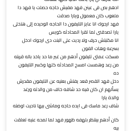
ادهم بص فى عينن فهد مفيش حاجه حصلت يا فهد دا
ملعوب كان معمول ويارا صدقت
فهد ارجوك انا عايز التليفون دا الحاجه الوحيده إلى هتخلى
يارا تصدقنى لما تقرا المحادثه كويس
انا مكتبتش حرف ولا رديت على البنت دى ارجوك ادخل
بسرعه وهات الفون
مسكت عمتى تليفون أدهم من غير ما حد ياخد باله قربته
من رعد وهمست امسح المحادثه كلها وكسر التليفون
ده
دخل فهد القصر قعد يفتش بعنيه عن التليفون مقدرش
يسألهم ان كان فيه حد شافه خاف من والدته ورغد
والدة يارا
شاف رعد ماسك فى ايده حاجه وماشى بيها ناحيت اوضته
كان أدهم بينتظر بلهفه ظهور فهد لما لمحه عنيه تعلقت
بيه