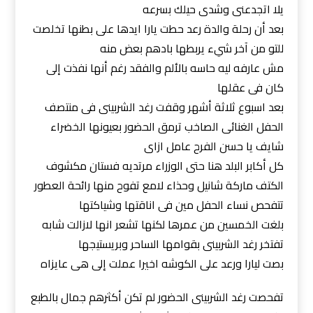
يلا اتجدعنى وشدى حيلك بسرعه
بعد أن رحلة والدة رعد حطت يارا ايدها على بطنها تخلصت
للتو من آخر شيء يربطها بادهم بعض منه
مش عارفه ليه حاسه بالألم والفقد رغم أنها نفذت إلى
كان فى عقلها
بعد اسبوع ثلاثة أشهر وقفت رغد الشربينى فى منتصف
الحفل الغنائى الصاخب ترمق الحضور بعيونها الخضراء
شايف يا حسن الفرح عامل ازاى
كل أكابر البلد هنا حتى الوزراء مرتديه فستان مكشوف
الكتف ماركة شانيل وحذاء لامع تفوح منها رائحة العطور
تتفحص نساء الحفل مين فى اناقتها وشياكتها
بلغت الخمسين من عمرها لكنها تشعر انها لازالت شابه
تفتخر رغد الشربينى بقوامها الساحر وبريستيجها
بصت ليارا ورعد على الكوشه اخيرا عملت إلى هى عايزاه
تفحصت رغد الشربينى الحضور لم تكن أكثرهم جمال بالطبع