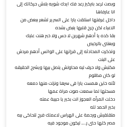
وبصت لرعد بتركيز رعد فك ايدك شويه بلاش حركاتك إلى
انا عارفاها
داخل غرفتها استلقت يارا على السر.ير تشعر ببعض من
الاعياء لكن چرح قلبها ينبض بشده
بقا كده يا أدهم شهرين لا حس ولا خبر هنت عليك
وبعتنى بالرخيص
وتذكرت المحادثه إلى قرإتها على الواتس أدهم مردش
على البنت
مكتبش ولا حرف ليه محاولش يتصل بيها ويشرح الحقيقه
لو كان مظلوم
لأنه خاېن همست يارا فى سرها ونزلت منها دمعه
مسحتها لما سمعت صوت مراة عمها
دخلت المرأه العجوز انت بخير يا حبيبة عمته
بخير الحمد لله
متقلقيش ورحمة على الهراس لاعملك فرح تتحاكى بيه
مصر كلها حتى ر….. ليكون موجود فيه