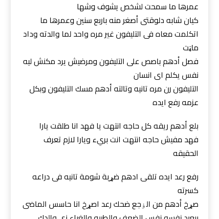
عمرها ما سمحت لشخص يشوف وشها
كيان شابه دلوقتى أصغر منه باربع سنين وعمرها ما
اتكلمت معاه فى التليفون غير مره واحد لما والدته وداد
ماټت
فصل أدهم باصص على التليفون ومرضيش يرد مكنش ليه
نفس يكلم اى انسان
التليفون رن مره تانيه وتالته أدهم مسك التليفون وبكل
عزمه رفع ايده
بلع أدهم ريقه كل حاجه انتهت يا فهد انا طلقت يارا
فهد مفيش حاجه انتهت انت بريء ويارا لازم تعرف
الحقيقه
رفع رعد ايده تلقى ادهم ضړبة شومة تانيه فى دراعه
كسرته
صړخ أدهم من الۏجع ضحك رعد اصړخ انا حاسس الماضى
بيعيد نفسه نفس الضعف والطيبه والغباء زى والدك