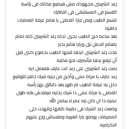
رغد الشربينى مجهودك مش هيضيع مكانك فى رئاسة
القسم فى المستشفى فى انتظارك
ابتسم الطبيب وبص ليارا اتفضلى يا هانم غرفة العمليات
جاهزه
بعد ساعه خرج الطبيب يجرى تجاه رغد الشربينى كله تمام
ياهانم الحمل نزل ويارا هانم بخير
مدت رغد الشربينى ايدها قبلها الطبيب بخضوع كلبى قبل
أن ترفع يدها فأنصرف نحو مكتبه
بصت رغد الشربينى على رعد انت عارف هتعمل ايه
رعد عارف يا مراة عمى وأخرج من جيبه شيك جاهز للتوقيع
دخل به غرفة الطبيب ثم ظهر بعد دقائق يهز رأسه
اتفضلى يا مراة عمى دا شيك يخليه ميفتحش بقه طول
عمره دا ان كان ليه عمر لا سامح الله
وضعت رغد الشيك فى حقيبة كتفها وتنهدت خلى
الممرضات يوصلو يارا العربيه ومتنساش وزع عليهم
الاكراميه