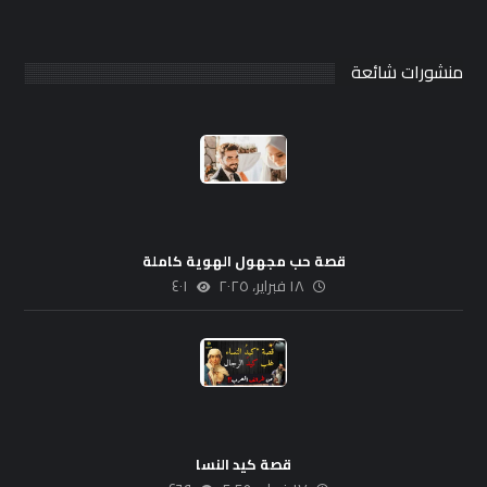
منشورات شائعة
قصة حب مجهول الهوية كاملة
١٨ فبراير، ٢٠٢٥
٤٠١
قصة كيد النسا