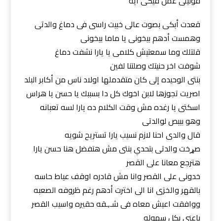
قوليلى عمل فيكى ايه
قعدت أبكى بصوت عالى خبيت راسى فى دماغ والدتى
وهمست أدهم بيخونى يا ماما بيخونى
قلتلك وما سمعتيش كلامى يا يارا نشفت دماغ
شوفت اخر حنيتك وصلتنا لفين
بنتى الوحيده إلى كان متقدملها اولاد ناس من أكابر البلد
اصريت تجوزها لابن اخوك كل دا بسببك يا حسن يا هراس
اسكتى يا رغده مش وقت الكلام ده يارا لسه تعبانه
وهو بيبص لوالدتى
قال والدى احنا لازم نسيب يارا تستريح شويه
صړخت والدتى بتحدي بنتى مش هتفضل هنا حسن يارا
هترجع معانا على القصر
خدونى على القصر وانا مش قادره اوقف عياط حاسه
بالقهر والخزى انا الى اخترت أدهم رغم ظروفه الصعبه
ووافقت اعيش معاه فى شـ,ـقه حقيره واسيب القصر
باعنى بكل سهوله