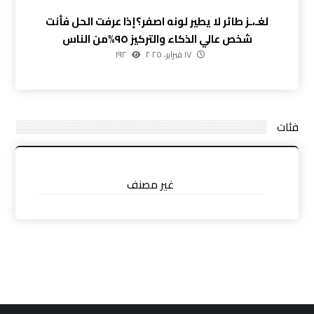
لغـ،ـز طائر لا يطير لونه اصفر؟إذا عرفت الحل فأنت
شخص عالي الذكاء والتركيز ٩٥%من الناس
١٧ فبراير، ٢٠٢٥
١٩٢
فئات
غير مصنف