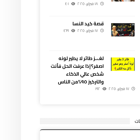
١٨ فبراير، ٢٠٢٥
٤٠١
قصة كيد النسا
١٧ فبراير، ٢٠٢٥
٤٦٩
لغـ،ـز طائر لا يطير لونه
اصفر؟إذا عرفت الحل فأنت
شخص عالي الذكاء
والتركيز ٩٥%من الناس
١٧ فبراير، ٢٠٢٥
١٩٢
ات