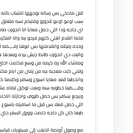
قبل ماحكي بس رساله بوجهها للشباب بالله علي
سبب اوعو اوعو تتجوزو وقلبكم لسه متعلق بي
اي حاجه ودا اللي حصل معايا انا اتجوزت صاح
فلما اتقدم اهلي كلهم فرحو بيه وانا افتكر
وحده زميلته واتقدملها بس ابوها رفـ,,ـضه 
والبنت دي اتجوزت ظابط جيش برده وبعدها هو
وماشاء الله ربنا كرمه من وسع فكلمت اختي
ولاني كنت معجبه بيه من زمان من ايام مك
واتخطبنا قعد معايا اسبوع وسافر وكلامنا كل
وقـ,,ـضينا خطوبه سنه وبعت توكيل لباباه عش
ويرجع يسافر بس حصل ظروف واجازته اتاجلت
اللي حصل فعلا بس قبل ما اسافرله باسبوع ال
طبعا كان كل حاجه خلصت وورق السفر حتي ا