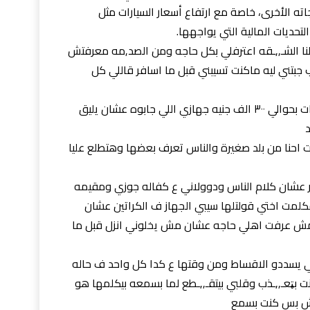
اته الأخرى، خاصة مع ارتفاع أسعار السيارات مثل
لتحديات المالية التي يواجهها.
لنا الشـ,,ـقه اعترفلي بكل حاجه ومن الصد,مه معرفتش
بتني ليه ماكنت تسيبني قبل ما اسافر قاللي كل
وافتكرت ان اهلي حرفيا عليهم ديون وجمعيات بحوالي ٣٠٠ الف جنيه جهازي اللي جابوه عشان يليق
د
احنا من بلد صغيرة والناس تعرف بعضها وهتطلع عليا
عشان كلام الناس ودوولاني ع كفاله جوزي ومقيمه
لمت اختي قولتلها سيبي الجهاز ف الكراتين عشان
ش عرفت اهلي حاجه عشان مش يخلوني انزل قبل ما
ي يسددو الاقساط ومن وقتها ع كدا كل واحد ف حاله
ت بټعـ,,ـذب وقلبي بيتقـ,,ـطع لما بسمعه بيكلمها هو
ش بس كنت بسمع