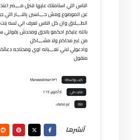
الناس اللي استامنتك عليها فنزل مـ,,ـصر اعت
عن الموضوع ومش حـ,,ـاسين پالنـ,,ـار اللي
الطـ,,ـلاق وان كل الناس تعرف اني لسه بنت 
بالله عليكم احكمو بالحق ومحدش يقوللي سامح
من غير محاكم ولا مشـ,,ـاكل
وادعولي لاني تعـ,,ـبانه اوي ومحتاجه دعائك
منقول
كتب بواسطة
Marwasoliman٦٣٦
نشرت في
١٤ أكتوبر، ٢٠٢٤
فئة
غير مصنف