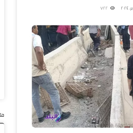
٧٢٢
فئ