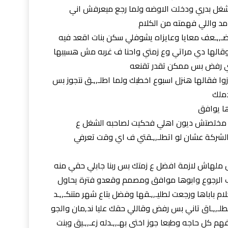
الشغل بدري ودخلت الاوضه ولما رجع ميعرفش اني
امد واللي فهمته من الكلام
يضـ,,ـعف معايا وعايزاه يشوفلي سكن بنات اقعد فيه
 وقالها دي مراتي وع زمتي واحنا ف غربه مش هسيبها
دي رفض بس ممكن تقدر تقنعه
زوا فقالها هنزل اسبوع اخطبك ولما اطلـ,,ـق نتجوز بس
دملك
ها يوافق
سه مخلصتش ديون اهلي فحكيت لصاحبه الشغل ع
الشركة عشان لو اتطلـ,,ـقتي ف اي وقت تعرفي
اص ملهاش لازمة افضل ع زمتك بس ربنا جابلي حقي منه
طلب الرجوع وابوها موافق ومصمم وقعدو فترة يحاول
م باباها ورجعت لطليـ,,ـقها وفضل بتاع شهر متنكـ,,ـد
لـ,,ـاق تاني بس رفض وقاللي حقك عليا ند,مان والجو
م كل حاجه وطبعا جوز اختي بهـ,,ـدله زعـ,,ـيق وبنت