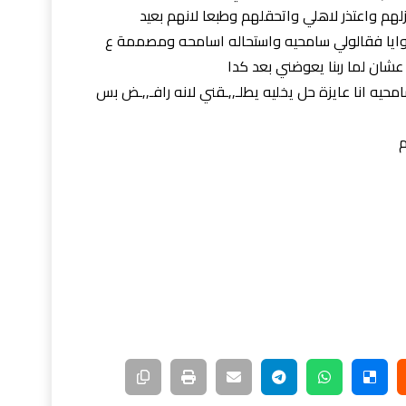
ذزلهم واعتذر لاهلي واتحقلهم وطبعا لانهم بعيد
 جوايا فقالولي سامحيه واستحاله اسامحه ومصممة ع
عشان لما ربنا يعوضني بعد كدا
يه انا عايزة حل يخليه يطلـ,,ـقني لانه رافـ,,ـض بس
م