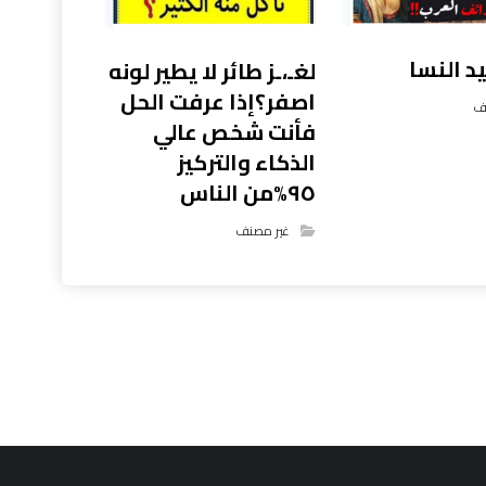
 النسا
لغـ،ـز طائر لا يطير لونه
اصفر؟إذا عرفت الحل
ف
فأنت شخص عالي
الذكاء والتركيز
٩٥%من الناس
غير مصنف