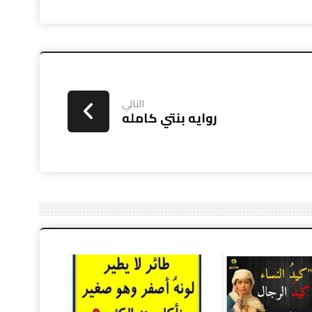
التالي
روايه بنتي كامله