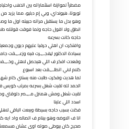
مضطراً لموازنة استثماراته بين الذهب واحتياج
تويوتا، هيونداي، وبي إم دبليو، مما يزيد من ا
وهو بدل ما يستقبل مراته حبيبته اول ما وص
انطق ولا اقول حاجه ولما فوقت قولتله طب ج
حاجه كانت بسرعه
بسيادة الدكتور اڼفجـ,,ـرت فيه وزعـ,,ـقت جام
وقعدت افكر ف اللي هيحصل لاهلي وخـ,,ـفت 
كلام لاني اتطلـ,,ـقت بعد اسبوع
لما هديت وفكرت طلبت منه يستني كام شهر 
الحمد لله لقيت شغل بسرعه بمرتب كويس فك
لقيت شغل ومش همنزل مـ,,ـصر دلوقتي وم
اسدد اللي علينا
فكنت بسيب حاجه بسيطة وببعت الباقي لاهل
انا ف الاوضه وهو بينام ف الصاله واد ايه كن
صحيح كان بيوطي صوته اوي عشان مسمع