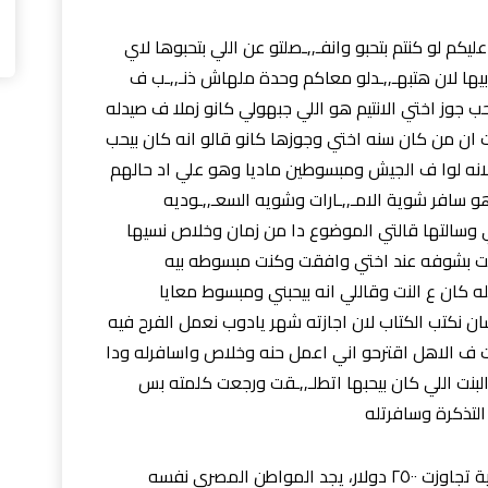
كم لو كنتم بتحبو وانفـ,,ـصلتو عن اللي بتحبوها لاي
ها لان هتبهـ,,ـدلو معاكم وحدة ملهاش ذنـ,,ـب ف
ب جوز اختي الانتيم هو اللي جبهولي كانو زملا ف صيدله
ت ان من كان سنه اختي وجوزها كانو قالو انه كان بيحب
لانه لوا ف الجيش ومبسوطين ماديا وهو علي اد حالهم
 سافر شوية الامـ,,ـارات وشويه السعـ,,ـوديه
 وسالتها قالتي الموضوع دا من زمان وخلاص نسيها
نت بشوفه عند اختي وافقت وكنت مبسوطه بيه
ه كان ع النت وقاللي انه بيحبني ومبسوط معايا
ان نكتب الكتاب لان اجازته شهر يادوب نعمل الفرح فيه
 ف الاهل اقترحو اني اعمل حنه وخلاص واسافرله ودا
بنت اللي كان بيحبها اتطلـ,,ـقت ورجعت كلمته بس
لتذكرة وسافرتله
مع وصول أونصة الذهب إلى مستويات قياسية تجاوزت ٢٥٠٠ دولار، يجد المواطن المصري نفسه