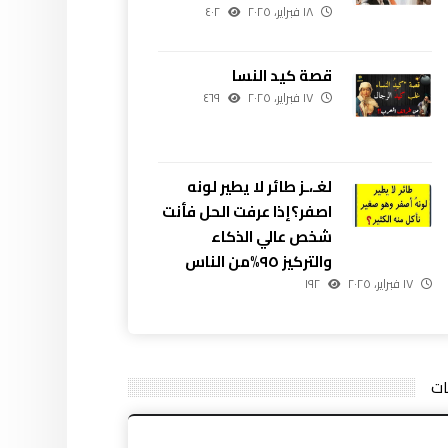
١٨ فبراير، ٢٠٢٥
٤٠٢
قصة كيد النسا
١٧ فبراير، ٢٠٢٥
٤٦٩
لغـ،ـز طائر لا يطير لونه
اصفر؟إذا عرفت الحل فأنت
شخص عالي الذكاء
والتركيز ٩٥%من الناس
١٧ فبراير، ٢٠٢٥
١٩٢
ات