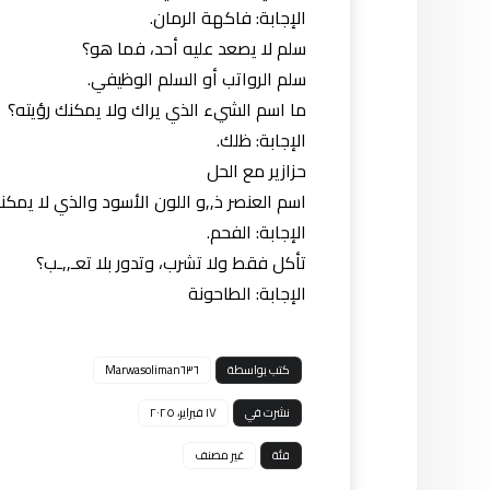
الإجابة: فاكهة الرمان.
سلم لا يصعد عليه أحد، فما هو؟
سلم الرواتب أو السلم الوظيفي.
ما اسم الشيء الذي يراك ولا يمكنك رؤيته؟
الإجابة: ظلك.
حزازير مع الحل
اسم العنصر ذ,,و اللون الأسود والذي لا يمكنك
الإجابة: الفحم.
تأكل فقط ولا تشرب، وتدور بلا تعـ,,ـب؟
الإجابة: الطاحونة
كتب بواسطة
Marwasoliman٦٣٦
نشرت في
١٧ فبراير، ٢٠٢٥
فئة
غير مصنف