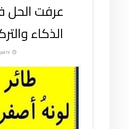
عرفت الحل 
الذكاء والتركيز ٩٥%من ا
١٧ فبراير، ٢٠٢٥