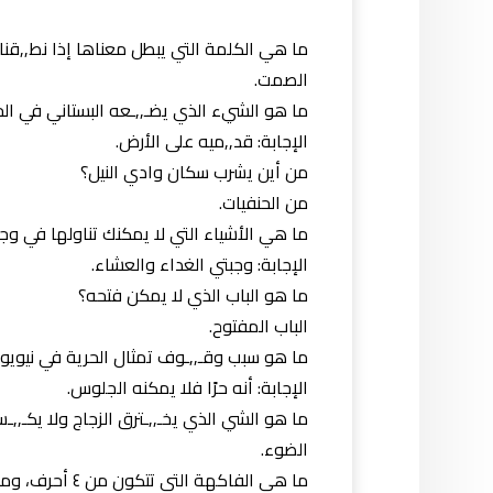
ما هي الكلمة التي يبطل معناها إذا نط,,قنا 
الصمت.
ما هو الشيء الذي يضـ,,ـعه البستاني في الح
الإجابة: قد,,ميه على الأرض.
من أين يشرب سكان وادي النيل؟
من الحنفيات.
ما هي الأشياء التي لا يمكنك تناولها في وجب
الإجابة: وجبتي الغداء والعشاء.
ما هو الباب الذي لا يمكن فتحه؟
الباب المفتوح.
ما هو سبب وقـ,,ـوف تمثال الحرية في نيويو
الإجابة: أنه حرًا فلا يمكنه الجلوس.
ما هو الشي الذي يخـ,,ـترق الزجاج ولا يكـ,,ـ
الضوء.
ما هي الفاكهة التي تتكون من ٤ أحرف، ومنها أحرف تشير إلى اسم حـ,,ـيوان مفـ,,ـترس؟