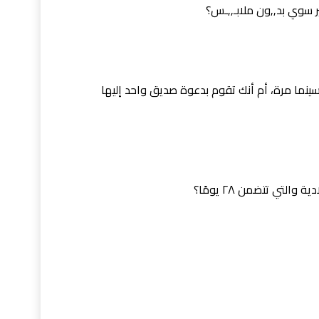
ر سوي بد,,ون ملابـ,,ـس؟
سينما مرة، أم أنك تقوم بدعوة صديق واحد إليها
لتي تتضمن ٢٨ يومًا؟