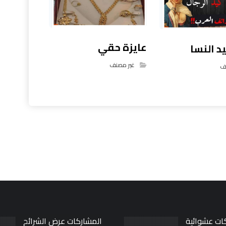
عايزة حقي
 النسا
غير مصنف
ف
ات عشوائية
المشاركات عرض الشرائح