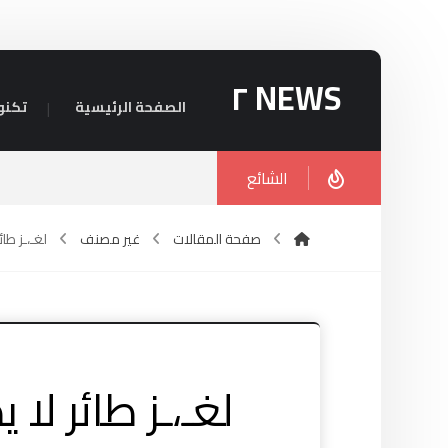
NEWS ٢
الصفحة الرئيسية
تكنو
الشائع
صفحة المقالات
غير مصنف
لغـ،ـز طائ
لغـ،ـز طائر لا 