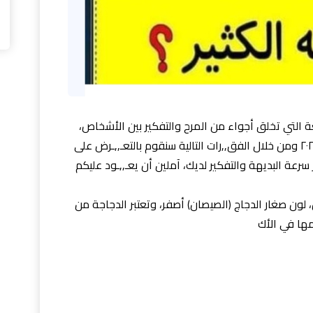
تعة التي تخلق أجواء من المرح والتفكير بين الأشخاص،
لذا يكثر البحث عن العديد من ألغاز مع الحل ٢٠٢٢ ومن خلال الفق,,رات التالية سنقوم بالتعـ,,ـرض على
سرعة البديهة والتفكير لديك، آملين أن يعـ,,ـود عليكم
، لون صغار الدجاج (الصيصان) أصفر، وتعتبر الدجاجة من
مها في الأك