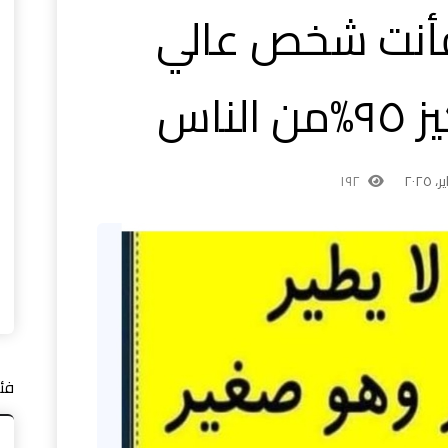
فأنت شخص عالي
لناس
١٩٢
فئ