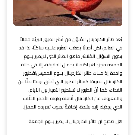
يُعد طائر الكاردينال المُلوَّن من أكثر الطيور البريَّة جمالاً
في العالم، لكن أحيانًا يصعُب العثور علــيه ساكنًا، لذا قد
يكون السؤال المُنتشر ماهو الطائر الذي لايطير يــوم
الجمعه مجرّد لغز لكنه لا يحمـل الحقيقة، إلا في حالة
واحدة إذامــات طائر الكاردينال يــوم الخميس!فطيور
الكاردينال عمومًا كسائر الطيور التي تُحلّق يوميًا بحثًا عن
الغذاء، كما أنَّ الطيور لا تستطيع التمييز بين الأيام،
والمعروف عن الكاردينال أناقته ولونه الأحمر الخلّاب
الذي يجذبك إليه بشدة، إضافةً لصوت تغريده المميّز.
هل صحيح ان طائر الكاردينال لا يطير يــوم الجمعة