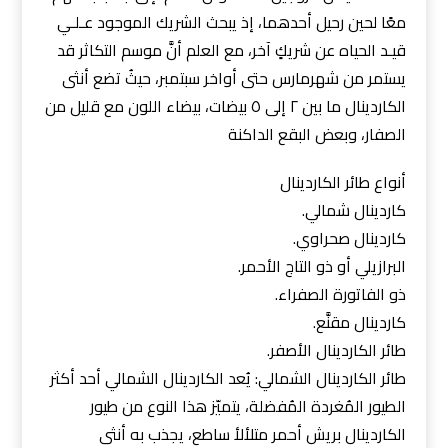
معًا لحين رحيل أحدهما، إذ يبحث الشريك الموجود عـلـي
قيـد الحياه عن شريكٍ آخر، مع العلم أنَّ موسم التكاثر قد
يستمر من شهرمارس حتى أواخر سبتمبر، حيثُ تضع أنثى
الكاردينال ما بين ٢ إلى ٥ بيضات، بيضاء اللون مع قليل من
الصفار، وبعض البقع الداكنة
أنواع طائر الكاردينال
كاردينال شمالي.
كاردينال صحراوي.
البرازيلي أو ذو التاج الأحمر.
ذو الفاتورة الصفراء.
كاردينال مقنَّع.
طائر الكاردينال الأصفر.
طائر الكاردينال الشمالي: يُعد الكاردينال الشمالي أحد أكثر
الطيور المُغردة المُفضلة، يتميّز هذا النوع من طيور
الكاردينال بريش أحمر متلألأ ساطع، يجذب به أنثى