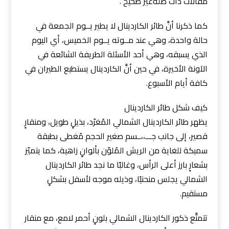
مقالات ذات صلةغير صحيح .
كما ذكرنا أنَّ طائر الكاردينال لا يطير يــوم الجمعة في
حالة واحدة، وهي عند مــوته يــوم الخميس، أي اليوم
الذي يسبقه، وهي أحد الأسئلة الطريفة الشائعة في
الآونة الأخيرة، في حين أنَّ الكاردينال يستطيع الطيران في
كافة أيام الأسبوع.
كيف شكل طائر الكاردينال
يظهر طائر الكاردينال الشمالي المُغرّد، بذيلٍ طويل، ومنقارٍ
قصير، إلى جانب جـــ،،ــسم صغير الحجم مُغطى بطبقة
سميكة للغاية من الريش المُلوّن بألوانٍ زاهية، كما يتميّز
بشعارٍ بارز أعلى الرأس، وغالبًا ما نجد طائر الكاردينال
الشمالي يجلس منحنيًا، وذيله موجه لأسفل بشكلٍ
مستقيم.
تتمتَّع ذكور الكاردينال الشمالي بلونٍ أحمر لامع، مع منقار