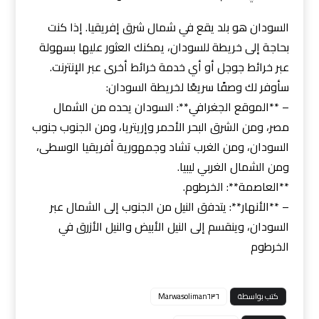
السودان هو بلد يقع في شمال شرق إفريقيا. إذا كنت
بحاجة إلى خريطة للسودان، يمكنك العثور عليها بسهولة
عبر خرائط جوجل أو أي خدمة خرائط أخرى عبر الإنترنت.
سأوفر لك وصفًا سريعًا لخريطة السودان:
– **الموقع الجغرافي**: السودان يحده من الشمال
مصر، ومن الشرق البحر الأحمر وإريتريا، ومن الجنوب جنوب
السودان، ومن الغرب تشاد وجمهورية أفريقيا الوسطى،
ومن الشمال الغربي ليبيا.
**العاصمة**: الخرطوم.
– **الأنهار**: يتدفق النيل من الجنوب إلى الشمال عبر
السودان، وينقسم إلى النيل الأبيض والنيل الأزرق في
الخرطوم
كتب بواسطة
Marwasoliman٦٣٦