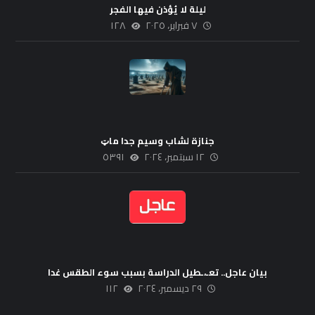
ليلة لا يُؤذن فيها الفجر
٧ فبراير، ٢٠٢٥
١٢٨
جنازة لشاب وسيم جدا ماټ
١٢ سبتمبر، ٢٠٢٤
٥٣٩١
بيان عاجل.. تعـ،ـطيل الدراسة بسبب سوء الطقس غدا
٢٩ ديسمبر، ٢٠٢٤
١١٢