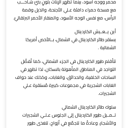
محمر ووجه أسود، بينما تظهر الإناث بلونٍ بنيّ شـاحـــب
مع مسحة حمراء دافئة عـلي الأجنحة، والذيل وقمة
الرأس، مع نفس الوجه الأسود، والمنقار الأحمر البرتقاليّ.
أين يــعــيش الكاردينال
يستقر طائر الكاردينال في الشمال، بــالأخص أمريكا
الشمالية .
تتأقلم طيور الكاردينال في الجزء الشمالي، كما تُفضّل
التواجد في المناطق المأهولة بالسكان، لذا تظهر في
الساحات الخلفية، والحدائق، والغابات، وكذلك عند حواف
الغابات الشجرية في مجموعات كبيرة مُستقرة عـلي
الشجيرات.
سلوك طائر الكاردينال الشمالي
تــمــيل طيور الكاردينال إلى الجلوس عـلـي الشجيرات
والأشجار، وعادةً ما تتجمّع في أزواج، تتغذى طيور