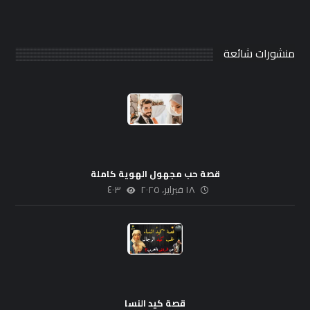
منشورات شائعة
قصة حب مجهول الهوية كاملة
١٨ فبراير، ٢٠٢٥
٤٠٣
قصة كيد النسا