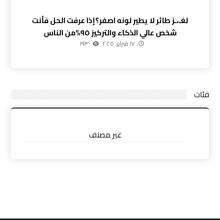
لغـ،ـز طائر لا يطير لونه اصفر؟إذا عرفت الحل فأنت
شخص عالي الذكاء والتركيز ٩٥%من الناس
١٧ فبراير، ٢٠٢٥
١٩٣
فئات
غير مصنف