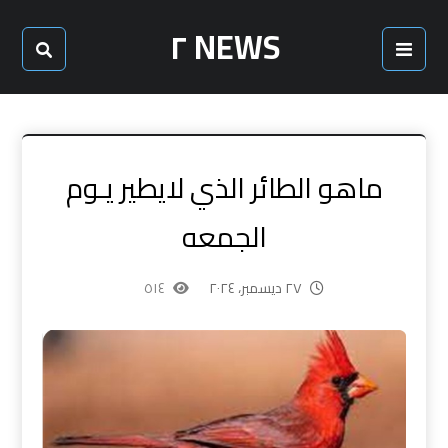
NEWS ٢
ماهو الطائر الذي لايطير يـوم
الجمعه
٢٧ ديسمبر، ٢٠٢٤
٥١٤