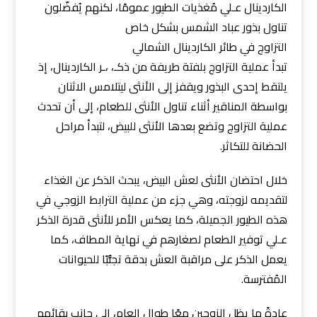
الكاردينال عـلي مُغذيات الطيور عمومًا، لكنهم يُفضّلون
تناول بذور عباد الشمس بشكل خاص
التزاوج في طائر الكاردينال الشمالي
تبدأ عملية التزاوج بلفتة طريفة من ذكـ، ،ـر الكاردينال، إذ
يلتقط إحدى البذور ويقفز إلى الأنثى ليتلامس الاثنان
بواسطة المناقير أثناء تناول الأنثى للطعام، إلى أن تحدث
عملية التزاوج وتضع بعدها الأنثى للبيض، لتبدأ مراحل
الحضانة للتكاثر.
خلال احتضان الأنثى لعش البيض، يبحث الذكر عن الغذاء
لتقديمه لزوجته، وهي جزء من عملية الترابط الزوجي في
هذه الطيور الجميلة، كما يعكس الأمر للأنثى قدرة الذكر
عـلي توفير الطعام لصغارهم في نهاية المطاف، كما
يعمل الذكر على مراقبة العش بدقة تجنُّبًا للحيوانات
المُفترسة.
عادةً ما يظل الزوجين معًا طوال العام، إلى جانب بقائهم