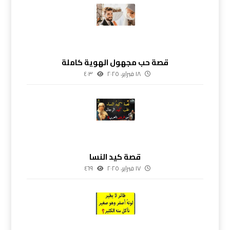
قصة حب مجهول الهوية كاملة
١٨ فبراير، ٢٠٢٥
٤٠٣
قصة كيد النسا
١٧ فبراير، ٢٠٢٥
٤٦٩