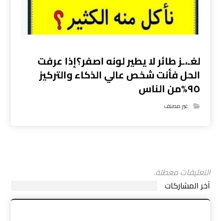
لغـ،ـز طائر لا يطير لونه اصفر؟إذا عرفت
الحل فأنت شخص عالي الذكاء والتركيز
٩٥%من الناس
غير مصنف
التعليقات معطلة.
آخر المشاركات