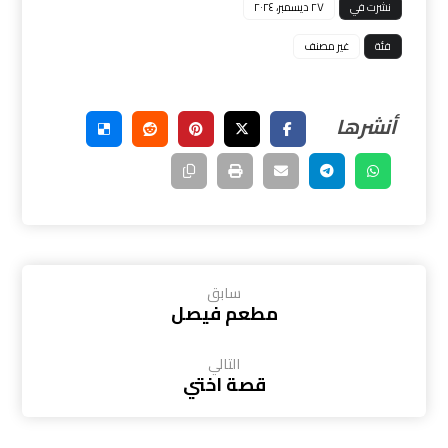
نشرت في
٢٧ ديسمبر، ٢٠٢٤
فئة
غير مصنف
سابق
مطعم فيصل
التالي
قصة اختي