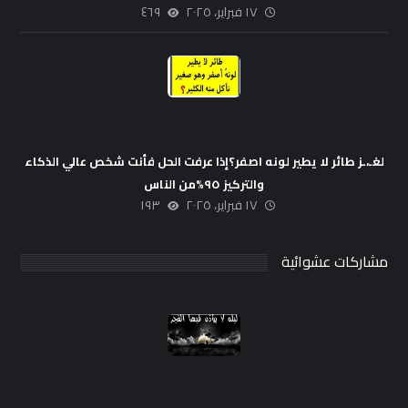
١٧ فبراير، ٢٠٢٥
٤٦٩
لغـ،ـز طائر لا يطير لونه اصفر؟إذا عرفت الحل فأنت شخص عالي الذكاء
والتركيز ٩٥%من الناس
١٧ فبراير، ٢٠٢٥
١٩٣
مشاركات عشوائية