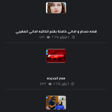
قصه حسام و اماني كاملة بقلم الكاتبه اماني المغربي
١٠ فبراير، ٢٠٢٥
١٨٦
مصر الجديده
٦ يناير، ٢٠٢٥
٤٣٢