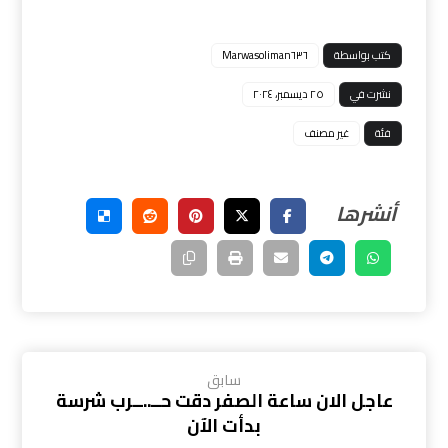
كتب بواسطة
Marwasoliman٦٣٦
نشرت في
٢٥ ديسمبر، ٢٠٢٤
فئة
غير مصنف
سابق
عاجل الان ساعة الصفر دقت حــ..ــرب شرسة
بدأت الآن