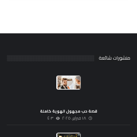
منشورات شائعة
قصة حب مجهول الهوية كاملة
١٨ فبراير، ٢٠٢٥
٤٠٣