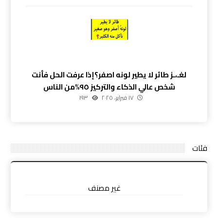
لغـ،ـز طائر لا يطير لونه اصفر؟إذا عرفت الحل فأنت
شخص عالي الذكاء والتركيز ٩٥%من الناس
١٧ فبراير، ٢٠٢٥
١٩٣
فئات
غير مصنف