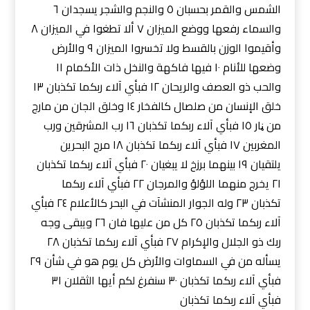
الشمس والقمر بحسبان ٥ والنجم والشجر يسجدان ٦
والسماء رفعها ووضع الميزان ٧ ألا تطغوا في الميزان ٨
وأقيموا الوزن بالقسط ولا تخسروا الميزان ٩ والأرض
وضعها للأنام ١٠ فيها فاكهة والنخل ذات الأكمام ١١
والحب ذو العصف والريحان ١٢ فبأي آلاء ربكما تكذبان ١٣
خلق الإنسان من صلصال كالفخار ١٤ وخلق الجان من مارج
من ڼار ١٥ فبأي آلاء ربكما تكذبان ١٦ رب المشرقين ورب
المغربين ١٧ فبأي آلاء ربكما تكذبان ١٨ مرج البحرين
يلتقيان ١٩ بينهما برزخ لا يبغيان ٢٠ فبأي آلاء ربكما تكذبان
٢١ يخرج منهما اللؤلؤ والمرجان ٢٢ فبأي آلاء ربكما
تكذبان ٢٣ وله الجوار المنشآت في البحر كالأعلام ٢٤ فبأي
آلاء ربكما تكذبان ٢٥ كل من عليها فان ٢٦ ويبقى وجه
ربك ذو الجلال والإكرام ٢٧ فبأي آلاء ربكما تكذبان ٢٨
يسأله من في السماوات والأرض كل يوم هو في شأن ٢٩
فبأي آلاء ربكما تكذبان ٣٠ سنفرغ لكم أيها الثقلان ٣١
فبأي آلاء ربكما تكذبان