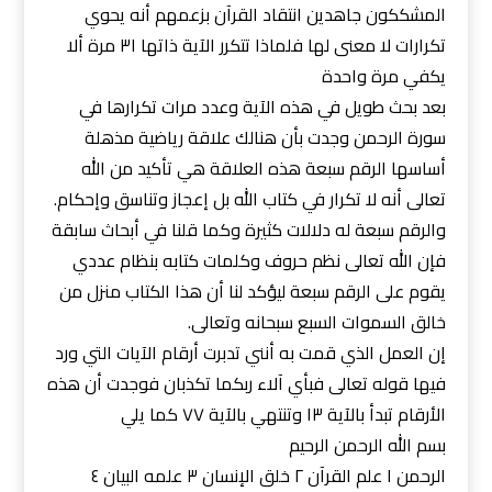
المشككون جاهدين انتقاد القرآن بزعمهم أنه يحوي
تكرارات لا معنى لها فلماذا تتكرر الآية ذاتها ٣١ مرة ألا
يكفي مرة واحدة
بعد بحث طويل في هذه الآية وعدد مرات تكرارها في
سورة الرحمن وجدت بأن هنالك علاقة رياضية مذهلة
أساسها الرقم سبعة هذه العلاقة هي تأكيد من الله
تعالى أنه لا تكرار في كتاب الله بل إعجاز وتناسق وإحكام.
والرقم سبعة له دلالات كثيرة وكما قلنا في أبحاث سابقة
فإن الله تعالى نظم حروف وكلمات كتابه بنظام عددي
يقوم على الرقم سبعة ليؤكد لنا أن هذا الكتاب منزل من
خالق السموات السبع سبحانه وتعالى.
إن العمل الذي قمت به أنني تدبرت أرقام الآيات التي ورد
فيها قوله تعالى فبأي آلاء ربكما تكذبان فوجدت أن هذه
الأرقام تبدأ بالآية ١٣ وتنتهي بالآية ٧٧ كما يلي
بسم الله الرحمن الرحيم
الرحمن ١ علم القرآن ٢ خلق الإنسان ٣ علمه البيان ٤