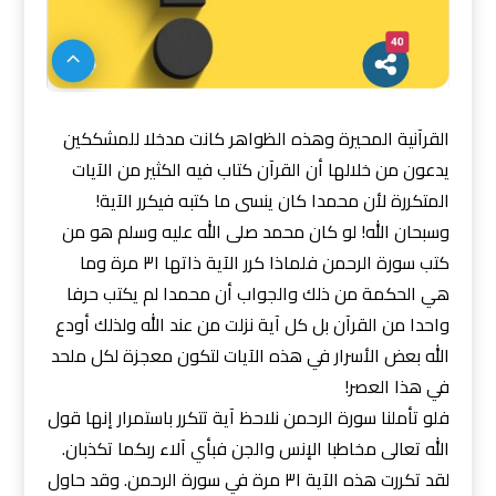
القرآنية المحيرة وهذه الظواهر كانت مدخلا للمشككين
يدعون من خلالها أن القرآن كتاب فيه الكثير من الآيات
المتكررة لأن محمدا كان ينسى ما كتبه فيكرر الآية!
وسبحان الله! لو كان محمد صلى الله عليه وسلم هو من
كتب سورة الرحمن فلماذا كرر الآية ذاتها ٣١ مرة وما
هي الحكمة من ذلك والجواب أن محمدا لم يكتب حرفا
واحدا من القرآن بل كل آية نزلت من عند الله ولذلك أودع
الله بعض الأسرار في هذه الآيات لتكون معجزة لكل ملحد
في هذا العصر!
فلو تأملنا سورة الرحمن نلاحظ آية تتكرر باستمرار إنها قول
الله تعالى مخاطبا الإنس والجن فبأي آلاء ربكما تكذبان.
لقد تكررت هذه الآية ٣١ مرة في سورة الرحمن. وقد حاول