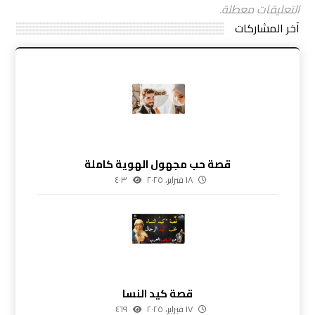
التعليقات معطلة.
آخر المشاركات
قصة حب مجهول الهوية كاملة
١٨ فبراير، ٢٠٢٥
٤٠٣
قصة كيد النسا
١٧ فبراير، ٢٠٢٥
٤٦٩