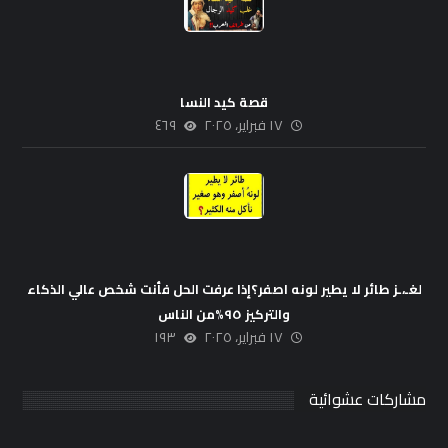
قصة كيد النسا
١٧ فبراير، ٢٠٢٥
٤٦٩
لغـ،ـز طائر لا يطير لونه اصفر؟إذا عرفت الحل فأنت شخص عالي الذكاء
والتركيز ٩٥%من الناس
١٧ فبراير، ٢٠٢٥
١٩٣
مشاركات عشوائية