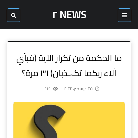
NEWS ٢
ما الحكمة من تكرار الآية (فبأي
آلاء ربكما تكـ،ـذبان) ٣١ مرة؟
٢٥ ديسمبر، ٢٠٢٤
٦١٩