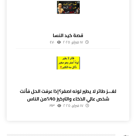
قصة كيد النسا
١٧ فبراير، ٢٠٢٥
٤٧٠
لغـ،ـز طائر لا يطير لونه اصفر؟إذا عرفت الحل فأنت
شخص عالي الذكاء والتركيز ٩٥%من الناس
١٧ فبراير، ٢٠٢٥
١٩٣