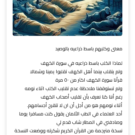
معنى وكلبهم باسط ذراعيه بالوصيد
لماذا الكلب باسط ذراعيه في سورة الكهف
ولم يتقلب بينما أهل الكهف تقلبوا يمينا وشمالا
قرأنا سورة الكهف اكثر من ٥٠٠ مرة
ولم تستوقفنا ملاحظة عدم تقليب الكلب اثناء نومه
رغم أننا كنا نعرف بأن تقليب أصحاب الكهف
أثناء نومهم هو من أجل أن ان لا تتقرح أجسامهم.
أحد العلماء في الطب الألمان يقول كنت مسافرا يوما
وصادفني في المطار شاب قدم لي
نسخة مترجمة من القرآن الكريم شكرته ووضعت النسخة