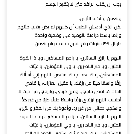
يجب ان يقلب الراقد حتى لا يتقرح الجسم
ويتعفن وتأكله الأرض،
لكن الذي أدهش الطبيب أن كلبهم لم يكن يقلب مثلهم
وإنما باسط ذراعية بالوصيد على وضعية واحدة
طوال ٣٠٩ سنوات ولم يتقرح جسمه ولم يتعفن
اللهم يا رازق السائلين، يا راحم المساكين، ويا ذا القوة
المتين، ويا خير الناصرين، يا ولي المؤمنين، يا غيّاث
المستغيثين، إياك نعبد وإيّاك نستعين، اللهم إني أسألك
رزقًا واسعًا طيبًا من رزقك. يا مقيل العثرات، يا قاضي
الحاجات، اقض حاجتي، وفرج كربتي، وارزقني من حيث لا
أحتسب. اللهم ارزقني رزقًا واسعًا حلالًا طيبًا من غير كدٍّ،
واستجب دعائي من غير رد، وأعوذ بك من الفقر والدّين،
اللهم يا رازق السائلين، يا راحم المساكين، ويا ذا القوة
المتين، ويا خير الناصرين، يا ولي المؤمنين، يا غيّاث
المستغيثين، إياك نعبد وإيّاك نستعين. الحمد لله الذي