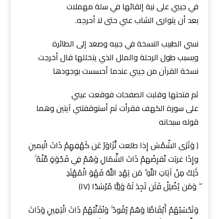
في جيبي على نية إلقائها في سلة مهملات
بعد أن يتوارى الشاب عني حتى لا أحرجه.
نسي الطبيب النسخة في جيبه وصعد إلى الطائرة
وبسبب طول الرحلة والملل الذي يتخللها قال أخرجت
نسخة القرآن من جيبي عندما أحسست بوجودها
ثم فتحتها وقلبت الصفحات فوقعت عيني
على سورة الكهف فقرأت ثم أستوقفتني آيتين وهما
‏قوله سبحانه
( وَتَرَى الشّمْسَ إِذا طلعت تَّزَاوَرُ عَن كَهْفِهِمْ ذَاتَ الْيمينِ
وإِذَا غربَت تّقرِضُهمْ ذَاتَ الشِّمَالِ وَهُمْ فِي فَجْوَةٍ مِّنْهُ ۚ
ذَٰلِكَ مِنْ آيَاتِ اللَّهِ ۗ مَن يَهْدِ اللَّهُ فَهُوَ الْمُهْتَدِ
ۖ وَمَن يُضْلِلْ فَلَن تَجِدَ لَهُ وَلِيًّا مّرْشدًا (١٧)
‏وَتَحْسَبُهُمْ أَيْقَاظًا وَهُمْ رُقُودٌ ۚ وَنُقَلِّبُهُمْ ذَاتَ الْيَمِينِ وَذَاتَ