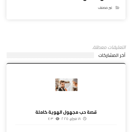
غير مصنف
التعليقات معطلة.
آخر المشاركات
قصة حب مجهول الهوية كاملة
١٨ فبراير، ٢٠٢٥
٤٠٣