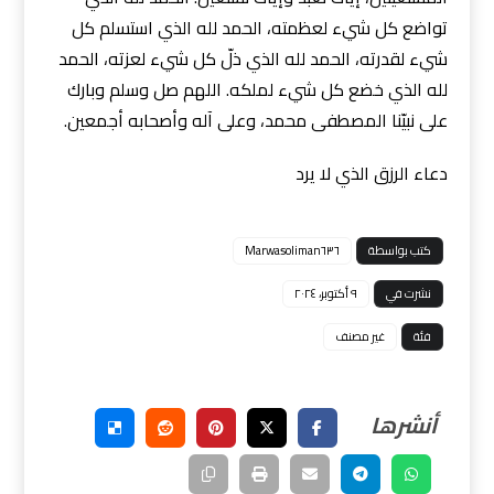
تواضع كل شيء لعظمته، الحمد لله الذي استسلم كل
شيء لقدرته، الحمد لله الذي ذلّ كل شيء لعزته، الحمد
لله الذي خضع كل شيء لملكه. اللهم صل وسلم وبارك
على نبيّنا المصطفى محمد، وعلى آله وأصحابه أجمعين.
دعاء الرزق الذي لا يرد
كتب بواسطة
Marwasoliman٦٣٦
نشرت في
٩ أكتوبر، ٢٠٢٤
فئة
غير مصنف