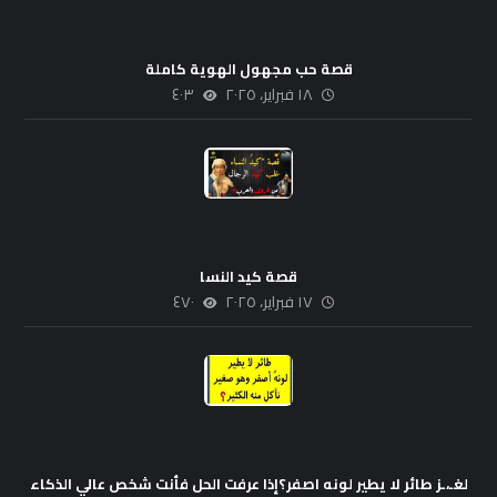
قصة حب مجهول الهوية كاملة
١٨ فبراير، ٢٠٢٥
٤٠٣
قصة كيد النسا
١٧ فبراير، ٢٠٢٥
٤٧٠
لغـ،ـز طائر لا يطير لونه اصفر؟إذا عرفت الحل فأنت شخص عالي الذكاء