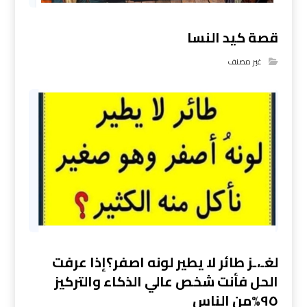
قصة كيد النسا
غير مصنف
لغـ،ـز طائر لا يطير لونه اصفر؟إذا عرفت
الحل فأنت شخص عالي الذكاء والتركيز
٩٥%من الناس