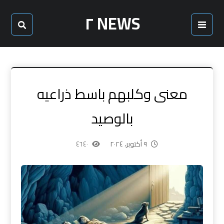
NEWS ٢
معنى وكلبهم باسط ذراعيه
بالوصيد
٩ أكتوبر، ٢٠٢٤
٤٦٤٠