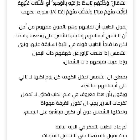
الشِّمَالِ ۖ وَكَلْبُهُم بَاسِطٌ ذِرَاعَيْهِ بِالْوَصِيدِ ۚ لَوِ اطَّلَعْتَ عَلَيْهِمْ
لَوَلَّيْتَ مِنْهُمْ فِرَارًا وَلَمُلِئْتَ مِنْهُمْ رُعْبًا (١٨) سورة الكهف
‏يقول الطبيب أن تقليبهم وهم نائمون مفهوم من أجل
أن لا تتقرح أجسامهم إذا بقوا نائمين على وضعية واحدة،
لكن ما فاجأ الطبيب قوله في الآية السابقة عليها وترى
الشمس إذا طلعت تزاور عن كهفهم ذات اليمين
وإذا غربت تقرضهم ذات الشمال،
‏بمعنى ان الشمس تدخل الكهف كل يوم لكنها لا تاتي
على أجسامهم مباشرة،
ويقول بأن هذا معروف في علم الطب فحتى لا تحصل
تقرحات السرير يجب ان تكون الغرفة مهواة
وتدخلها الشمس دون أن تكون مباشرة على الجسم،
ثم عاد الطبيب للتفكر في الآية التالية
حيث يقول بانه فعلا ‏حتى لا تحصل التقرحات