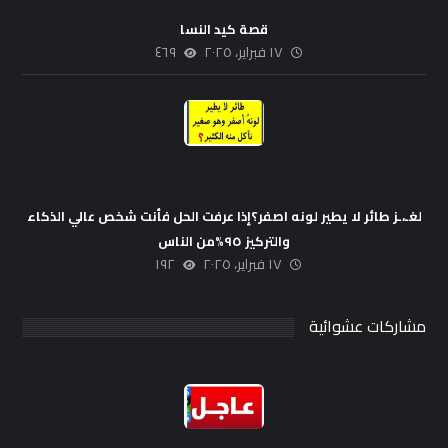
قصة كيد النسا
١٧ فبراير، ٢٠٢٥
٤٦٩
لغـ،ـز طائر لا يطير لونه اصفر؟إذا عرفت الحل فأنت شخص عالي الذكاء
والتركيز ٩٥%من الناس
١٧ فبراير، ٢٠٢٥
١٩٢
مشاركات عشوائية