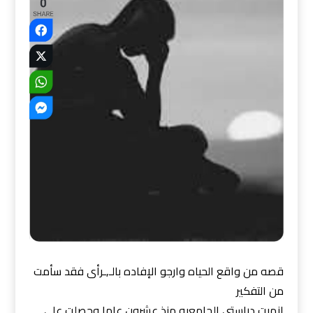
قصه من واقع الحياه وارجو الإفاده بالـ,ـرأى فقد سأمت
من التفكير
انهيت دراستى الجامعيه منذ عشرون عاما وحصلت على