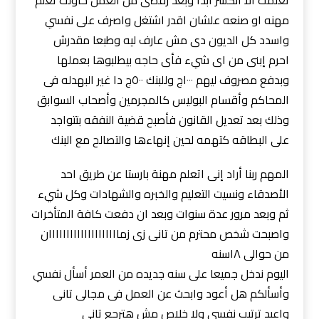
مهنه او صنعه علشان اقدر اشتغل واصرف على نفسي
واسدد كل الديون دى مش عارف ليه وطبعا مقدرش
احرم إبنى من اى شيء فأى حاجه بيطلبوها بعملها
وبدفع مصروف ليهم ١٠٠٠ج وللبنك ٥٠٠ج دا غير البهدله فى
المحاكم وأقسام البوليس كالمجرمين وأصحاب السوابق
وذلك بعد تعديل القانون فأصبح قضية النفقه بتتواجد
على البطاقه كتهمه لحين إنهاءها والتصالح مع البنك
المهم ربنا أراد إنى اتعلم مهنة بارستا عن طريق احد
الأصدقاء ونسيت التعليم والخبره والشهادات وكل شيء
ثم وبعد مرور عدة سنوات وبعد ان دفعت كافة المتأخرات
واصبحت شخص محترم من تانى زى زماااااااااااااااااااان
من حوالى ١٨سنه
اليوم ندخل جميعا على سنه جديده من العمر أسأل نفسي
وأسألكم هل أعود وابحث عن العمل فى مجالى تانى
واعيد ترتيب نفسي ولا خلاص مش هترجع تانى