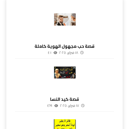
قصة حب مجهول الهوية كاملة
١٨ فبراير، ٢٠٢٥
٤٠١
قصة كيد النسا
١٧ فبراير، ٢٠٢٥
٤٦٩