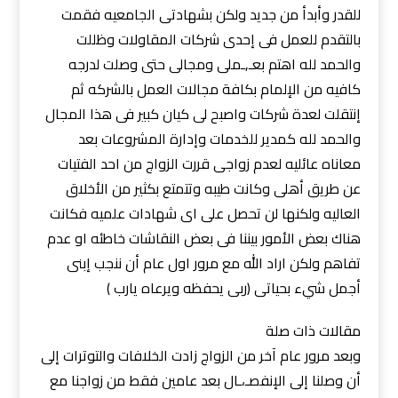
للقدر وأبدأ من جديد ولكن بشهادتى الجامعيه فقمت
بالتقدم للعمل فى إحدى شركات المقاولات وظللت
والحمد لله اهتم بعـ,ـملى ومجالى حتى وصلت لدرجه
كافيه من الإلمام بكافة مجالات العمل بالشركه ثم
إنتقلت لعدة شركات واصبح لى كيان كبير فى هذا المجال
والحمد لله كمدير للخدمات وإدارة المشروعات بعد
معاناه عائليه لعدم زواجى قررت الزواج من احد الفتيات
عن طريق أهلى وكانت طيبه وتتمتع بكثير من الأخلاق
العاليه ولكنها لن تحصل على اى شهادات علميه فكانت
هناك بعض الأمور بيننا فى بعض النقاشات خاطئه او عدم
تفاهم ولكن اراد الله مع مرور اول عام أن ننجب إبنى
أجمل شيء بحياتى (ربى يحفظه ويرعاه يارب )
مقالات ذات صلة
وبعد مرور عام آخر من الزواج زادت الخلافات والتوترات إلى
أن وصلنا إلى الإنفصـ،ـال بعد عامين فقط من زواجنا مع