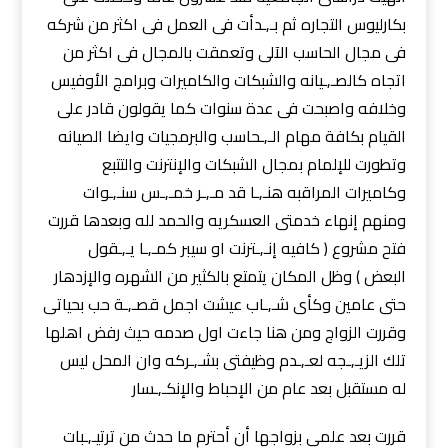
بكارليوس التجاره ثم بـ,ـدأت فى العمل فى اكثر من شركه
فى مجال الحاسب الآلى وتعمقت بالمجال فى اكثر من
اتجاه كالصـ,ـيانه والشبكات والكاميرات وبرامج الأوفيس
وخلافه واصبحت فى عدة سنوات كما يقولون قادر على
القيام بكافة مهام الـ,ـحاسب والبرمجيات وايضا الصيانه
وتطورت للإلمام بمجال الشبكات والإنترنت والتتبع
وكاميرات المراقبه هنـ,ـا قد مـ,ـر خمـ,ـس سنـ,ـوات
ومنهم إنهاء خدمتى العسكريه والحمد لله وبعدها قررت
فتح مشروع ( كافيه إنـ,ـترنت او سيبر كمـ,ـا يـ,ـقول
البعض ) وظل المكان يتمتع بالكثير من الشهره والإزدهار
حتى عامين وكأى شـ,ـاب عيشت اجمل قصـ,ـة حب بحياتى
وقررت الزواج ومن هنا جاءت اول صدمه حيث رفض اهلها
تلك الزيـ,ـجه لعـ,ـدم وظيفتى بشـ,ـركه وان المحل ليس
له مستقبل بعد عام من الإحباط والإنكـ,ـسار
قررت بعد علمى بزواجها أن أحترم ما حدث من ترتيـ,ـبات