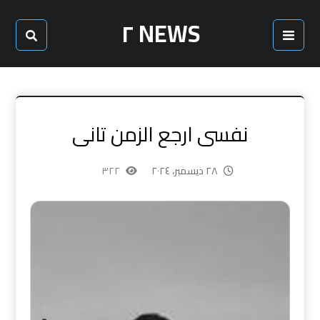
NEWS ٢
نفسى ارجع الزمن تانى
٢٨ ديسمبر، ٢٠٢٤
٣٢٢