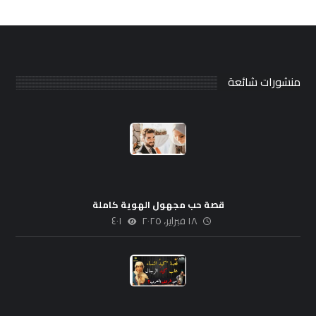
منشورات شائعة
قصة حب مجهول الهوية كاملة
١٨ فبراير، ٢٠٢٥
٤٠١