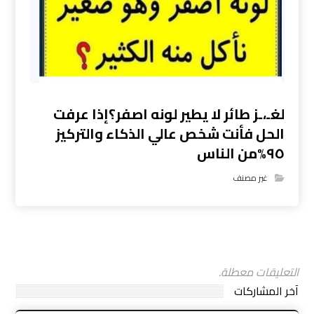
لغـ،ـز طائر لا يطير لونه اصفر؟إذا عرفت
الحل فأنت شخص عالي الذكاء والتركيز
٩٥%من الناس
غير مصنف
التعليقات معطلة.
آخر المشاركات