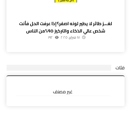
لغـ،ـز طائر لا يطير لونه اصفر؟إذا عرفت الحل فأنت
شخص عالي الذكاء والتركيز ٩٥%من الناس
١٧ فبراير، ٢٠٢٥
١٩٢
فئات
غير مصنف