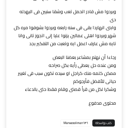
وبردوا مش قادر اتحمل تعب وشقا سنيين فى البهدله
دى
وابنى انهاردا بقى فى سنه رابعه وبردوا بشوفوا مره كل
شهر وبردوا اهلى عمالين يزنوا عليا إنى اتجوز تانى وانا
تايه مش عارف اعمل ايه وتعبت من التفكير بجد
رجاءا أن نهتم بمشاعر بعضنا البعض
ومن عنده حل يعطى رأيه بكل صراحه
ممكن كلمه منك كراجل او سيده تكون سبب فى تغيير
حياتى للأفضل فأرجوكم
وشكرا لكل من قرأ قصتى وقام فقط حتى بالدعاء
محتوى مدفوع
كتب بواسطة
Marwasoliman٦٣٦