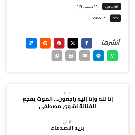
نشرت في
٢٨ ديسمبر، ٢٠٢٤
فئة
غير مصنف
سابق
إنا لله وإنا إليه راجعون… الموت يفجع
الفنانة نشوى مصطفى
التالي
بريد الاصدقاء