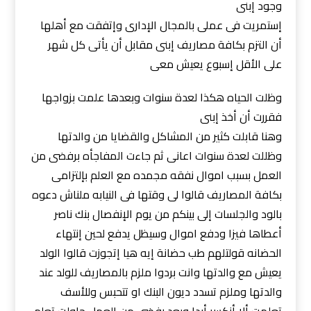
وجود إبنى
إستمريت فى عملى بالمجال الإدارى وإتفقت مع أهلها
أن التزم بكافة مصاريف إبنى مقابل أن يأتى كل شهر
على الأقل إسبوع يعيش معى
وظلت الحياه هكذا لعدة سنوات وبعدها علمت بزواجها
فقررت أن أخذ إبنى
وهنا قابلت كثير من المشاكل والقضايا من والدتها
وظللت لعدة سنوات اعانى ثم جاءت المفاجأه برفضى من
العمل بسبب اموال نفقه مجمده مع العلم بإلتزامى
بكافة المصاريف قالوا لى وقتها فى النيابه ملناش دعوه
بالود والجلسات إلى بينكم من يوم الإنفصال بنك ناصر
أعطاها فيزا ودفع اموال وسيظل يدفع لحين إنتهاء
الحضانه قولتلهم طب حضانة إيه هيا إتجوزت قالوا الولد
يعيش مع والدتها وانت بردوا ملزم بالمصاريف للولد عند
والدتها وملزم تسدد ديون البنك او تتحبس وللأسف
تعلمت ألا أنكسر أبدا وبعد رفضى من العمل حاولت تعلم