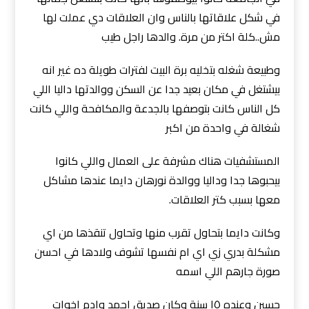
في شكل علاقاتها بالناس وان العلاقات دي عملت لها
مش..كلة اكتر من مرة. والدها راجل طيب
وطبيعة شغله بتخليه برة البيت لفترات طويلة ده غير انه
بيشتغل في مكان بعيد جدا عن السكن ووالدتها داليا اللي
كل الناس كانت بتوصفها بالجدعة والمكافحة واللي كانت
شغالة في واحدة من اكبر
المستشفيات هناك مشرفة على العمال واللي كانوا
بيحبوها جدا وداليا ووالدة نورهان دايما عندها مشاكل
معها بسبب كتر العلاقات.
وكانت دايما بتحاول تقرب منها وتحاول تنقذها من اي
مشكلة بدري زي اي ام نفسها تشوف ولادها في احسن
صورة جارهم اللي اسمه
حسين وعنده ١٥ سنة وكان صديق احمد وادم اخوات