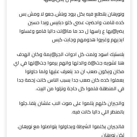
ونورهان بتتطلع فيه بكل برود وبتش..جعو لا ومش بس
كده قامت واحضرت عصي كلو دبابيس وبدا حسين
يضر@بها ع راسها ل حد ما ما@تت داليا قامو وغسلوا
ايديهم وغيروا هدومهم وجابت كيس
بلاستيك اسود ولمت كل ادوات الجر@يمة وكان الهدف
هنا تشويه جث@ة والدتها وانهم يرموا جث@تها في اي
مكان ويكون صعب ان حد يتعرف عليها ولما حاولوا
يعملوا كده كان صعب جدا بسبب الناس كانت زحمة جدا
في المنطقة فلموا كل حاجة ونزلوا من البيت.
والجيران كلهم يتلموا على صوت الاب علشان يتفا..جئوا
بالمنظر اللي داليا كانت فيه.
فالجيران يكلموا الشرطة ويحاولوا يتواصلوا مع نورهان.
لكن نورهان