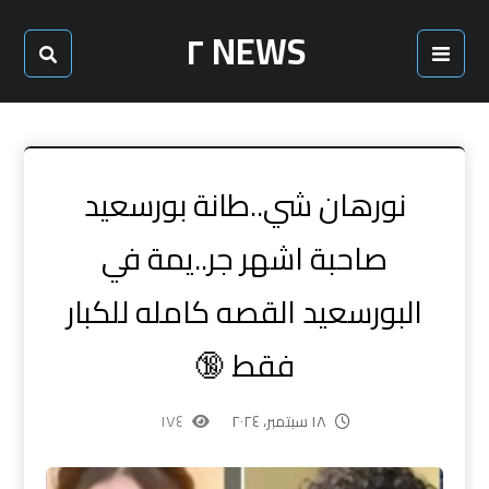
NEWS ٢
نورهان شي..طانة بورسعيد
صاحبة اشهر جر..يمة في
البورسعيد القصه كامله للكبار
فقط 🔞
١٨ سبتمبر، ٢٠٢٤
١٧٤