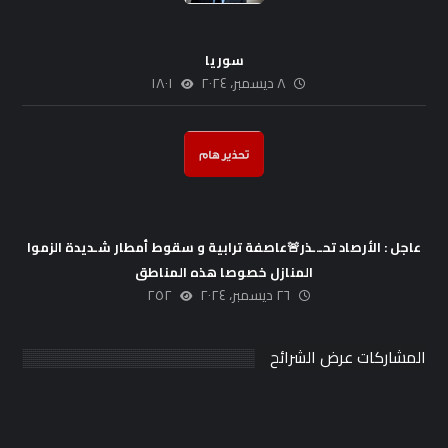
سوريا
٨ ديسمبر، ٢٠٢٤
١٨٠١
عاجل : الأرصاد تحـ.ـذر🚨عاصفة ترابية و سقوط أمطار شـديدة الزموا
المنازل خصوصا هذه المناطق
٢٦ ديسمبر، ٢٠٢٤
٢٥٢
المشاركات عرض الشرائح