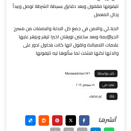
تليفونها مقفول وبعد دقايق بسيطة الشرطة توصل ويبدأ
رجال المعمل
الجنا..ئي والامن في جمع كل الادلة والبصمات من مسرح
الجر@يمة وبعد ساعتين نورهان اخيرا تزهر ويزهر عليها
علامات اللامبالاة وتقول انها كانت بتحاول تدور على
والدتها لكنها فشلت لما سألوها ليه تليفونها
كتب بواسطة
Marwasoliman٦٣٦
نشرت في
١٨ سبتمبر، ٢٠٢٤
فئة
غير مصنف