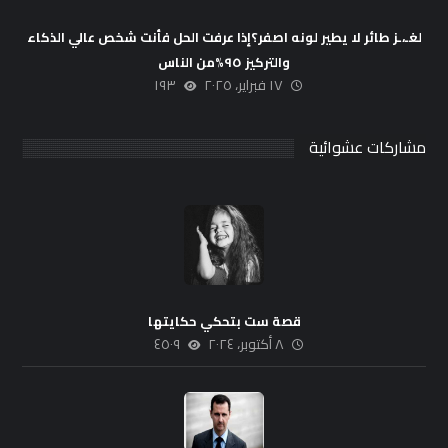
لغـ،ـز طائر لا يطير لونه اصفر؟إذا عرفت الحل فأنت شخص عالي الذكاء
والتركيز ٩٥%من الناس
١٧ فبراير، ٢٠٢٥
١٩٣
مشاركات عشوائية
قصة ست بتحكي حكايتها
٨ أكتوبر، ٢٠٢٤
٤٥٠٩