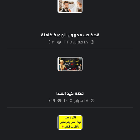
قصة حب مجهول الهوية كاملة
١٨ فبراير، ٢٠٢٥
٤٠٣
قصة كيد النسا
١٧ فبراير، ٢٠٢٥
٤٦٩