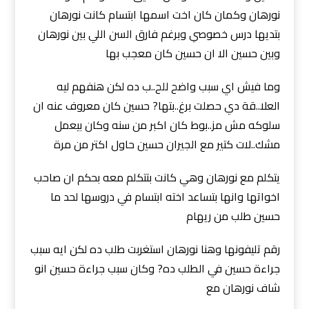
نورهان وكمان كان اخت اسمها ابتسام كانت نورهان
بتديها درس خصوصي وبرغم فارق السن اللي بين نورهان
وبين حسين الا ان حسين كان معجب بها
وما فيش اي سبب واضح للح..ب ده لكن هنفهم ليه
العلا..قة دي حصلت برغ..بتها? حسين كان معروف عنه ان
سلوكه مش مز..بوط كان اكبر من سنه وكان بيعمل
مشك..لات كتير مع الجيران حسين حاول اكتر من مرة
يتكلم مع نورهان وهي كانت بتتكلم معه بحكم ان صاحب
اخواتها وانها بتساعد اخته ابتسام في دروسها لحد ما
حسين طلب من ريهام
رقم تليفونها وهنا نورهان استغربت طلب ده لكن ايه سبب
جراءة حسين في الطلب ده? وكان سبب جراءة حسين انو
شاف نورهان مع