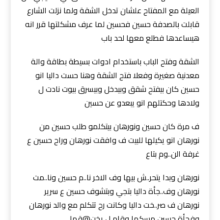
العيلة مع المفتاح علشان تدخل الشقة ولما نزلت الشارع
قابلت بالصدفة حسين فحسين لما عرف مشكلتها قرر انه
هيساعدها فطلع معها لحد باب
الشقة وفتح الباب باستخدام ادوات بسيطة بطاقة والة
معدنية صغيرة وفعلا فتح الشقة وهنا حست داليا انو
حسين كان بيفتح شقق وبيدخل وبيسرق بيوت نادت ل
ولادها وحكتلهم انو يبعدو عن حسين
ف مرة كان حسين ونورهان بيتكلمو طلب حسين من
نورهان انو يكيلها للبيت ف وافقت نورهان وراح حسين ع
غرفة الن..وم بتاع
نورهان وبدا يتحر..ش بيها وف الاخر نا..م حسين ونا..مت
نورهان وف..جأة داليا بتجي وبتشوف حسين ع سرير
نورهان ف صر..خت داليا وكانت رح تتكلم مع والد نورهان
وفجأة حسين مسكها وقام ل يخن@قها