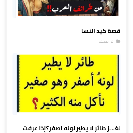
قصة كيد النسا
غير مصنف
لغـ،ـز طائر لا يطير لونه اصفر؟إذا عرفت