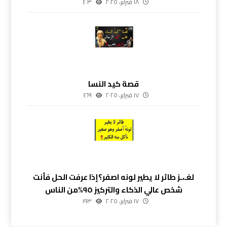
١٨ فبراير، ٢٠٢٥
٤٠٣
قصة كيد النسا
١٧ فبراير، ٢٠٢٥
٤٦٩
لغـ،ـز طائر لا يطير لونه اصفر؟إذا عرفت الحل فأنت
شخص عالي الذكاء والتركيز ٩٥%من الناس
١٧ فبراير، ٢٠٢٥
١٩٣