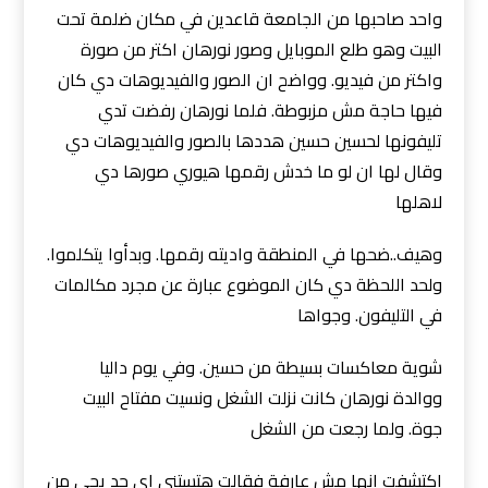
واحد صاحبها من الجامعة قاعدين في مكان ضلمة تحت
البيت وهو طلع الموبايل وصور نورهان اكتر من صورة
واكتر من فيديو. وواضح ان الصور والفيديوهات دي كان
فيها حاجة مش مزبوطة. فلما نورهان رفضت تدي
تليفونها لحسين حسين هددها بالصور والفيديوهات دي
وقال لها ان لو ما خدش رقمها هيوري صورها دي
لاهلها
وهيف..ضحها في المنطقة واديته رقمها. وبدأوا يتكلموا.
ولحد اللحظة دي كان الموضوع عبارة عن مجرد مكالمات
في التليفون. وجواها
شوية معاكسات بسيطة من حسين. وفي يوم داليا
ووالدة نورهان كانت نزلت الشغل ونسيت مفتاح البيت
جوة. ولما رجعت من الشغل
اكتشفت انها مش عارفة فقالت هتستنى اي حد يجي من