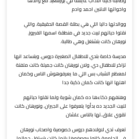
وطالبة كلية الاداب عايشة في بورسعيد مع والدها
واخواتها الاتنين احمد وادم
ووالدتها داليا اللي هي بطلة القصة الحقيقية. واللي
نقلوا حياتهم لبيت جديد في منطقة اسمها الفيروز.
نورهان كانت بتشتغل وهي طالبة.
مدرسة خاصة بتدي للاطفال الصغيرة دروس. وبتساعد انها
تزاكر للاطفال دي. ولان نورهان كانت جميلة كانت ملفتة
لمعظم الشباب بس اللي ما يعرفوهوش الناس وكمان
اهلها انها كانت كمان ذكية جدا
وهنفهم ذكاءها ده كمان شوية ولما نقلوا حياتهم
للبيت الجديد ده بدأوا يتعرفوا على الجيران. ونورهان كانت
تقوي علاق..تها بالناس علشان
تعرف تدي لاولادهم دروس خصوصية واصحاب نورهان
في الجامعة كانوا بيوصفوها بانها كانت بتستغل جمالها