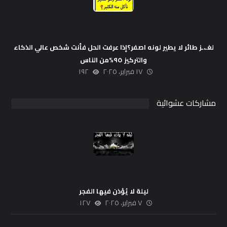
لغـ،ـز طائر لا يطير لونه اصفر؟إذا عرفت الحل فأنت شخص عالي الذكاء
والتركيز ٩٥%من الناس
١٧ فبراير، ٢٠٢٥
١٩٢
مشاركات عشوائية
ليلة لا يُؤذن فيها الفجر
٧ فبراير، ٢٠٢٥
١٢٧