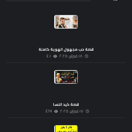
قصة حب مجهول الهوية كاملة
١٨ فبراير، ٢٠٢٥
٤٠١
قصة كيد النسا
١٧ فبراير، ٢٠٢٥
٤٦٩