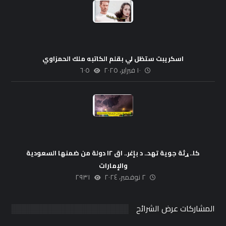
اسكريبت ستظل لي بقلم الكاتبه ملك الحمزاوي
١٠ فبراير، ٢٠٢٥
٦٠٥
کا.. ړثة جوية تهد.. د بإغر.. اق ١٢ دولة من ضمنها السعودية
والإمارات
٢ نوفمبر، ٢٠٢٤
٢٩٣١
المشاركات عرض الشرائح