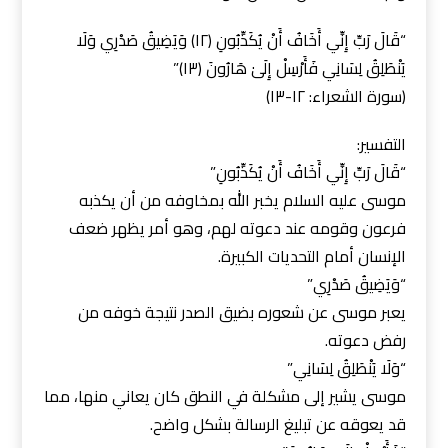
“قَالَ رَبِّ إِنِّي أَخَافُ أَنْ يُكَذِّبُونِ (١٢) وَيَضِيقُ صَدْرِي وَلَا
يَنْطَلِقُ لِسَانِي فَأَرْسِلْ إِلَىٰ هَارُونَ (١٣)”
(سورة الشعراء: ١٢-١٣)
التفسير:
“قَالَ رَبِّ إِنِّي أَخَافُ أَنْ يُكَذِّبُونِ”
موسى عليه السلام يخبر الله بمخاوفه من أن يكذبه
فرعون وقومه عند دعوته لهم، وهو أمر يظهر ضعف
الإنسان أمام التحديات الكبيرة.
“وَيَضِيقُ صَدْرِي”
يعبر موسى عن شعوره بضيق الصدر نتيجة خوفه من
رفض دعوته.
“وَلَا يَنْطَلِقُ لِسَانِي”
موسى يشير إلى مشكلة في النطق كان يعاني منها، مما
قد يعوقه عن تبليغ الرسالة بشكل واضح.