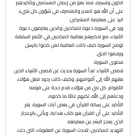
الكون وتسيره، مما يعزز من إيمان المسلمين وتأكيدهم
على أن الله هو المدبر والمتصرف في شؤون كل شيء.
الرد على معارضة المشركين:
ورد في السورة دعوة للمكذبين والذين يعارضون دعوة
الأنبياء، مع تذكيرهم بعاقبة المكذبين في الأمم السابقة.
توضح السورة كيف كانت العاقبة لمن كذبوا بالرسل
ورفضوا الحق.
محتوى السورة:
قصص الأنبياء: تبدأ السورة بحديث عن قصص الأنبياء الذين
بعثهم الله إلى أقوامهم، وكيف كانت ردود فعل هؤلاء
الأقوام. كل نبي من هؤلاء قدم حجة على قومه
ودعاهم إلى الله، لكنهم غالبًا ما كذبوه.
التأكيد على رسالة القرآن: في بعض آيات السورة، يتم
التأكيد على أن القرآن هو كتاب هداية، ويأتي بالإعجاز
الذي يعجز البشر عن معارضته.
التهديد للمكذبين: تتحدث السورة عن العقوبات التي حلت