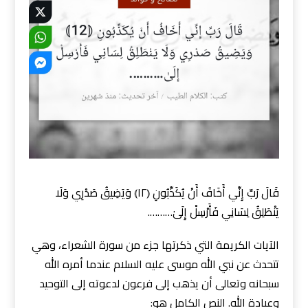
قَالَ رَبِّ إِنِّي أَخَافُ أَنْ يُكَذِّبُونِ ⦅١٢⦆ وَيَضِيقُ صَدْرِي وَلَا
يَنْطَلِقُ لِسَانِي فَأَرْسِلْ إِلَىٰ……….
الآيات الكريمة التي ذكرتها جزء من سورة الشعراء، وهي
تتحدث عن نبي الله موسى عليه السلام عندما أمره الله
سبحانه وتعالى أن يذهب إلى فرعون لدعوته إلى التوحيد
وعبادة الله. النص الكامل هو: