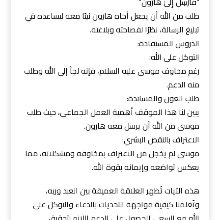
“فَأَرْسِلْ إِلَىٰ هَارُونَ”
طلب من الله أن يجعل أخاه هارون نبيًا معه ليساعده في
تبليغ الرسالة، نظرًا لفصاحته وبلاغته.
الدروس المستفادة:
التوكل على الله:
رغم مخاوف موسى عليه السلام، فإنه لجأ إلى الله وطلب
منه الدعم.
طلب العون والمساندة:
يبين لنا هذا الموقف أهمية العمل الجماعي، حيث طلب
موسى من الله أن يرسل معه هارون.
الاعتراف بالنقص البشري:
موسى لم يخجل من الاعتراف بمخاوفه ومشكلاته، مما
يعكس تواضعه وإيمانه بقوة الله.
هذه الآيات تُظهر العلاقة العميقة بين العبد وربه،
وتُعلمنا كيفية مواجهة التحديات بالدعاء والتوكل على
الله مع السعي للحصول على الدعم اللازم لتحقيق