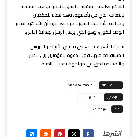
التذكير بعاقبة المكذبين: السورة تذكر عواقب المكذبين
بالعذاب الذي حل بأممهم، وهو تحذير للمكذبين.
وحدانية الله: تذكر السورة مرة بعد مرة أن الله هو المدبر
الوحيد للكون، وهو الذي يرسل الرسل لهداية الناس.
سورة الشعراء تجمع بين قصص الأنبياء والدروس
المستفادة منها، فهي دعوة للمؤمنين إلى الصبر
والتمسك بالحق في مواجهة تحديات الحياة.
كتب بواسطة
Marwasoliman٦٣٦
نشرت في
١٢ فبراير، ٢٠٢٥
فئة
غير مصنف