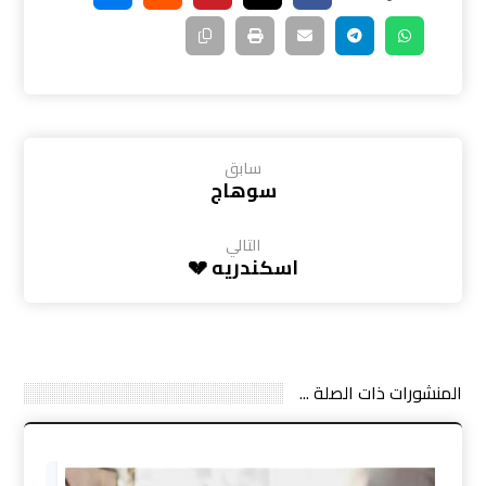
سابق
سوهاج
التالي
اسكندريه 💔
المنشورات ذات الصلة ...