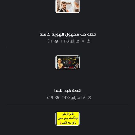
قصة حب مجهول الهوية كاملة
١٨ فبراير، ٢٠٢٥
٤٠١
قصة كيد النسا
١٧ فبراير، ٢٠٢٥
٤٦٩