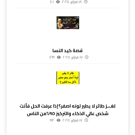
١٨ فبراير، ٢٠٢٥
٤٠١
قصة كيد النسا
١٧ فبراير، ٢٠٢٥
٤٦٩
لغـ،ـز طائر لا يطير لونه اصفر؟إذا عرفت الحل فأنت
شخص عالي الذكاء والتركيز ٩٥%من الناس
١٧ فبراير، ٢٠٢٥
١٩٢