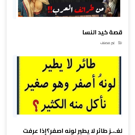
قصة كيد النسا
غير مصنف
لغـ،ـز طائر لا يطير لونه اصفر؟إذا عرفت