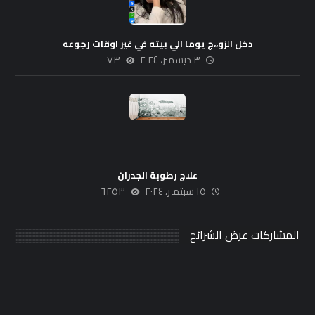
دخل الزو،،ج يوما الي بيته في غير اوقات رجوعه
٣ ديسمبر، ٢٠٢٤
٧٣
علاج رطوبة الجدران
١٥ سبتمبر، ٢٠٢٤
٦٢٥٣
المشاركات عرض الشرائح