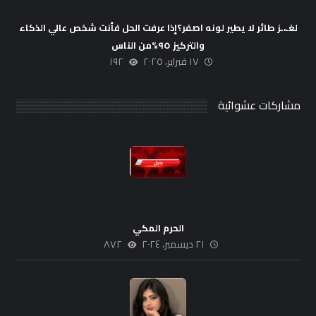
لغـ،ـز طائر لا يطير لونه اصفر؟إذا عرفت الحل فأنت شخص عالي الذكاء
والتركيز ٩٥%من الناس
١٧ فبراير، ٢٠٢٥
١٩٢
مشاركات عشوائية
الحرم المكي
٢١ ديسمبر، ٢٠٢٤
٨٧٢