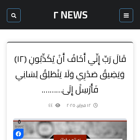
NEWS ٢
قَالَ رَبِّ إِنِّي أَخَافُ أَنْ يُكَذِّبُونِ ⦅١٢⦆
وَيَضِيقُ صَدْرِي وَلَا يَنْطَلِقُ لِسَانِي
فَأَرْسِلْ إِلَىٰ……….
١٢ فبراير، ٢٠٢٥
٤٤