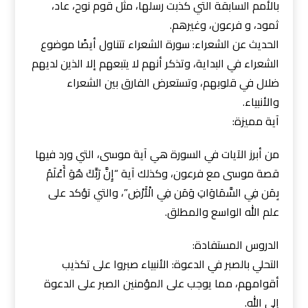
بالأمم السابقة التي كذبت رسلها، مثل قوم نوح، عاد،
ثمود، و فرعون، وغيرهم.
الحديث عن الشعراء: سورة الشعراء تتناول أيضًا موضوع
الشعراء في البداية، وتذكر أنهم لا يتبعهم إلا الذين لديهم
ضلال في قلوبهم، وتستعرض الفارق بين الشعراء
والأنبياء.
آية مميزة:
من أبرز الآيات في السورة هي آية موسى، التي ورد فيها
قصة موسى مع فرعون، وكذلك آية “إِنَّ رَبَّكَ هُوَ أَعْلَمُ
بِمَن فِي السَّمَاوَاتِ وَمَن فِي الْأَرْضِ”، والتي تؤكد على
علم الله الواسع والمطلق.
الدروس المستفادة:
التحلي بالصبر في الدعوة: الأنبياء صبروا على تكذيب
أقوامهم، مما يوجب على المؤمنين الصبر على الدعوة
إلى الله.