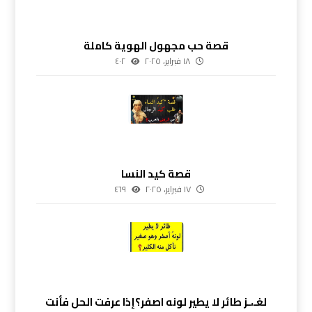
قصة حب مجهول الهوية كاملة
١٨ فبراير، ٢٠٢٥
٤٠٢
قصة كيد النسا
١٧ فبراير، ٢٠٢٥
٤٦٩
لغـ،ـز طائر لا يطير لونه اصفر؟إذا عرفت الحل فأنت