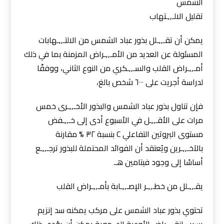
الشمس
تقليل الالـ,,ـتهاب
يمكن أن تقـ,,ـلل بذور عباد الشمس من الالتـ,,ـهابات
المسئولة عن العديد من الأمـ,,ـراض المزمنة بما في ذلك
أمـ,,ـراض القلب والسـ,,ـكري من النوع الثاني، ووفقًا
لدراسة أجريت على ٦٠٠٠ شخص بالغ،
فإن تناول بذور عباد الشمس والبذور الأخـ,,ـرى خمس
مرات على الأقـ,,ـل في الأسبوع أدى إلى خـ,,ـفض
مستوى البروتين التفاعلي C بنسبة ٣٢ % مقارنة
بالآخـ,,ـرين ويُعتقد أن الفوائد المحتملة للبذور ترجـ,,ـع
أساسًا إلى وجود فيتامين هـ.
يقـ,,ـلل من خطـ,,ـر الإصـ,,ـابة بأمـ,,ـراض القلب
تحتوي بذور عباد الشمس على مركب يمكنه سد إنزيم
يسبب انقـ,,ـباض الأوعية الد,,موية يمكن أن يؤدي ذلك