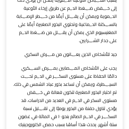
إلى خـ,,ـفض ضـ,,ـغط الد,,م عن طريق إرخاء الأوعية
الد,,موية ويمكن أن يقـ,,ـلل أيضًا من خـ,,ـطر الإصـ,,ـابة
بالسـ,,ـكتة الد,,ماغية وتحتوي البذور الصغيرة أيضًا على
المغنيسيوم الذي يمكن أن يقـ,,ـلل من ضـ,,ـغط الد,,م
على جدار الشـ,,ـرايين.
جيد للأشخاص الذين يعـ,,ـانون من مـ,,ـرض السكري
يجب على الأشخاص المـ,,ـصابين بمـ,,ـرض السـ,,ـكري
دائمًا الحفاظ على مستوى السكـ,,ـر في الد,,م تحـ,,ـت
السيـ,,ـطرة، ويمكن أن تساعد بذور عباد الشمس في ذلك.
تم اختبار البذور الصغيرة لتكون فعالة في خـ,,ـفض
مستوى السكر في الد,,م في العديد من الدراسات. قد
يؤدي تناول حفنة من البذور يوميًا إلى تقـ,,ـليل نسبة
السكـ,,ـر في الد,,م الصائم بنحو ١٠ في المائة في غضون
ستة أشهر. يحدث هذا أساسًا بسبب حمض الكلوروجينيك