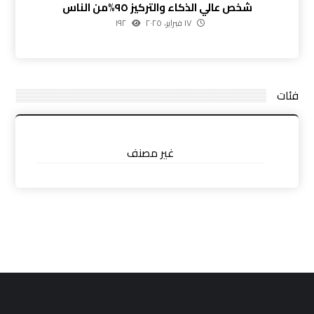
شخص عالي الذكاء والتركيز ٩٥%من الناس
١٧ فبراير، ٢٠٢٥
١٩٢
فئات
غير مصنف