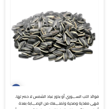
فوائد اللب السـ,,ـوري أو بذور عباد الشمس لا حصر لها،
فهى مغذية وصحية وتمنـ,,ـعك من الإصـ,,ـابة بعدة