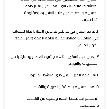
الغذائية والفيتامينات التى تعمل على تعزيز صحة
الجسـ,,ـم والحفاظ على خلايا البشـ,,ـرة ومقاومة
التجاعـ,,ـيد.
٢: له دور فعال فى عـ,,ـلاج مـ,,ـرض الملاريا نظرا لاحتوائه
على فيتامينات وعناصر غذائية هامة للصحة وتعزيز صحة
الجهاز المناعى.
٣:يعمل على تسكين الألـ,,ـم وتقوة العظام وحمايتها من
الالـ,,ـتهاب والتور,,م.
٤:يعزز صحة الجهاز العـ,,ـصبى وينشط الذاكرة.
٥:يمد الجسـ,,ـم بالطاقة والحيوية والنشاط.
٦:يمنـ,,ـع تساقـ,,ـط الشعر ويحميه من التلـ,,ـف
والضـ,,ـعف.