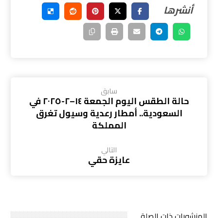
سابق
حالة الطقس اليوم الجمعة ١٤–٢-٢٠٢٥ في
السعودية.. أمطار رعدية وسيول تغرق
المملكة
التالي
عايزة حقي
المنشورات ذات الصلة ...