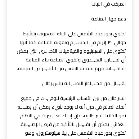
المركب في النبات.
دعم جهاز المناعة
تحتوي بذور عباد الشمس على الزنك المعروف بتنشيط
حوالي ٣٠٠ إنزيم في الجسـ,,ـم وتقوية المناعة كما أنها
تحتوي على السيلينيوم والفيتامينات الأخـ,,ـرى التي يمكن
أن تحـ,,ـارب العـ,,ـدوى وتقوي المناعة بناء المناعة
الداخـ,,ـلية مهم لحماية النفس من الأمـ,,ـراض المزمنة.
يقـ,,ـلل من مخـ,,ـاطر الاصـ,,ـابة بالس.رطان
السر.طان من بين الأسباب الرئيسية للوفي.ات في جميع
أنحاء العالم في حين أنه لا يوجد شيء يمكن أن يمنـ,,ـع
نمو الخلايا السر.طانية، فإن إجراء تغـ,,ـييرات في النظام
الغذائي يمكن أن يقـ,,ـلل بالتأكيد من فرص الإصـ,,ـابة،
تحتوي بذور عباد الشمس على بيتا سيتوستيرول، وهو