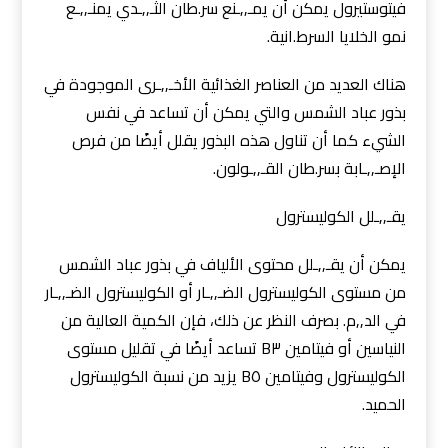
فيتوستيرول يمكن أن يمـ,,ـنع سر.طان الثـ,,ـدي يمنـ,,ـع
نمو الخلايا السرط.انية.
هناك العديد من العناصر الغذائية الأخـ,,ـرى الموجودة في
بذور عباد الشمس والتي يمكن أن تساعد في نفس
الشيء كما أن تناول هذه البذور يقلل أيضًا من فرص
الإصـ,,ـابة بسر.طان القـ,,ـولون.
يقـ,,ـلل الكوليسترول
يمكن أن يقـ,,ـلل محتوى الألياف في بذور عباد الشمس
من مستوى الكوليسترول الضـ,,ـار أو الكوليسترول الضـ,,ـار
في الد,,م. بصرف النظر عن ذلك، فإن الكمية العالية من
النياسين أو فيتامين B٣ تساعد أيضًا في تقليل مستوى
الكوليسترول وفيتامين B٥ يزيد من نسبة الكوليسترول
الحميد.