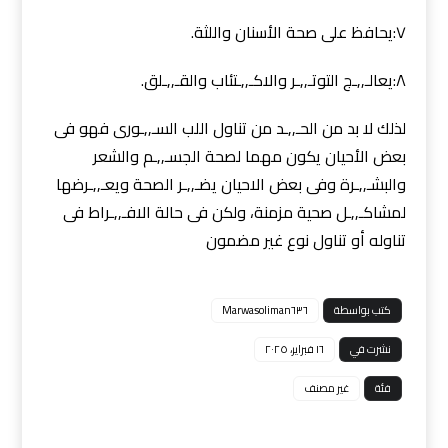
٧:يحافظ على صحة الأسنان واللثة.
٨:يعالـ,,ـج التوتـ,,ـر والاكـ,,ـتئاب والقـ,,ـلق.
لذلك لا بد من الحـ,,ـد من تناول اللب السـ,,ـورى فهو فى
بعض الأحيان يكون مهما لصحة الجسـ,,ـم والشعر
والبشـ,,ـرة وفى بعض الاحيان يضـ,,ـر الصحة ويعـ,,ـرضها
لمشاكـ,,ـل صحية مزمنة، ولكن فى حالة الافـ,,ـراط فى
تناوله أو تناول نوع غير مضمون
كتب بواسطة
Marwasoliman٦٣٦
نشرت في
١٦ فبراير، ٢٠٢٥
فئة
غير مصنف