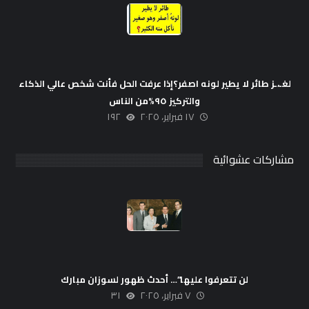
لغـ،ـز طائر لا يطير لونه اصفر؟إذا عرفت الحل فأنت شخص عالي الذكاء
والتركيز ٩٥%من الناس
١٧ فبراير، ٢٠٢٥
١٩٢
مشاركات عشوائية
لن تتعرفوا عليها”… أحدث ظهور لسوزان مبارك
٧ فبراير، ٢٠٢٥
٣١