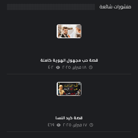
منشورات شائعة
قصة حب مجهول الهوية كاملة
١٨ فبراير، ٢٠٢٥
٤٠٢
قصة كيد النسا
١٧ فبراير، ٢٠٢٥
٤٦٩