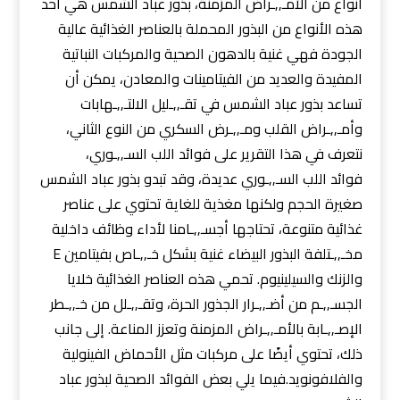
أنواع من الأمـ,,ـراض المزمنة، بذور عباد الشمس هي أحد
هذه الأنواع من البذور المحملة بالعناصر الغذائية عالية
الجودة فهي غنية بالدهون الصحية والمركبات النباتية
المفيدة والعديد من الفيتامينات والمعادن، يمكن أن
تساعد بذور عباد الشمس في تقـ,,ـليل الالتـ,,ـهابات
وأمـ,,ـراض القلب ومـ,,ـرض السكري من النوع الثاني،
نتعرف في هذا التقرير على فوائد اللب السـ,,ـوري،
فوائد اللب السـ,,ـوري عديدة، وقد تبدو بذور عباد الشمس
صغيرة الحجم ولكنها مغذية للغاية تحتوي على عناصر
غذائية متنوعة، تحتاجها أجسـ,,ـامنا لأداء وظائف داخلية
مخـ,,ـتلفة البذور البيضاء غنية بشكل خـ,,ـاص بفيتامين E
والزنك والسيلينيوم. تحمي هذه العناصر الغذائية خلايا
الجسـ,,ـم من أضـ,,ـرار الجذور الحرة، وتقـ,,ـلل من خـ,,ـطر
الإصـ,,ـابة بالأمـ,,ـراض المزمنة وتعزز المناعة. إلى جانب
ذلك، تحتوي أيضًا على مركبات مثل الأحماض الفينولية
والفلافونويد.فيما يلي بعض الفوائد الصحية لبذور عباد