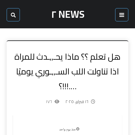
NEWS ٢
هل تعلم ؟؟ ماذا يحـ,,ـدث للمراة
اذا تناولت اللب السـ,,ـوري يوميًا
….!!!؟
١٦ فبراير، ٢٠٢٥
١٧٦