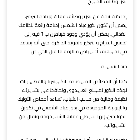
يعزز وظائف المـ,,ـخ
إذا كنت تبحث عن تعزيز وظائف عقلك وزيادة التركيز،
يمكن أن تكون بذور عباد الشمس إضافة رائعة لنظامك
الغذائي. يمكن أن يؤدي وجود فيتامين ب ٦ فيه إلى
تحسين المزاج والتركيز وتقوية الذاكرة. حتى أنه يساعد
في تخـ,,ـفيف أعـ,,ـراض متلازمة ما قبل الحي.ض.
جيد للبشـ,,ـرة
كما أن الخصائص المـ,,ـضادة للبكـ,,ـتيريا والفطـ,,ـريات
لهذه البذور تمـ,,ـنع العـ,,ـدوى وتحافظ على بشـ,,ـرتك
نظيفة وخالية من حـ,,ـب الشباب، تساعد أحماض الأوليك
واللينوليك الموجودة في بذور عباد الشمس في تكوين
الكولاجين. إنها تبـ,,ـطئ عملية الشيـ,,ـخوخة وتقلل من
الشـ,,ـوائب.
بذور عباد الشمس أو المعروفة بـ” اللب السـ,,ـورى”، من