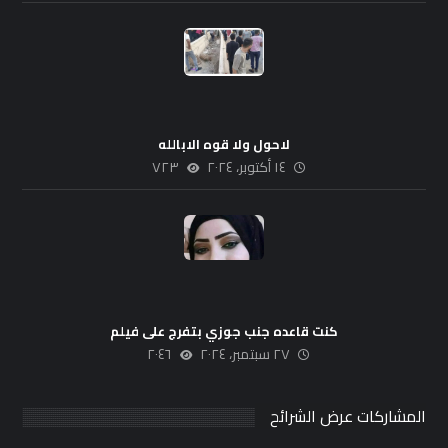
لاحول ولا قوه الابالله
١٤ أكتوبر، ٢٠٢٤
٧٢٣
كنت قاعده جنب جوزي بتفرج على فيلم
٢٧ سبتمبر، ٢٠٢٤
٢٠٤٦
المشاركات عرض الشرائح