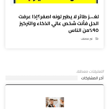
لغـ،ـز طائر لا يطير لونه اصفر؟إذا عرفت
الحل فأنت شخص عالي الذكاء والتركيز
٩٥%من الناس
غير مصنف
التعليقات معطلة.
آخر المشاركات