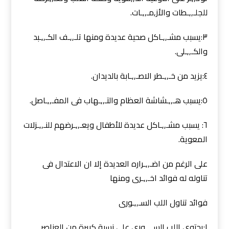
للجلـ,,ـطات والأز,مـ,,ـات.
٣:يسبب مشـ,,ـاكل صحية عديدة ومنها تلـ,,ـف الكـ,,ـبد
والكـ,,ـلى.
٤:يزيد من خـ,,ـطر الاصـ,,ـابة بالديدان.
٥:يسبب هـ,,ـشاشة العظام والتـ,,ـهاب فى المفـ,,ـاصل.
٦: يسبب مشـ,,ـاكل عديدة للأطفال ويعـ,,ـرضهم للنـ,,ـزلات
المعوية.
على الرغم من اضـ,,ـراره العديدة إلا ان الاعتدال فى
تناوله له فوائد اخـ,,ـرى ومنها
فوائد تناول اللب السـ,,ـورى
١:يحتوى اللب السـ,,ـورى على نسبة كبيرة من العناصر