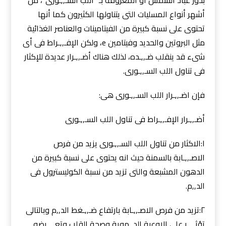
أشهر أنواع المسليات التى يتناولها الكثيرون كما أنها
تحتوى على نسبة كبيرة من الفيتامينات والعناصر الغذائية
مثل البروتين والحديد وفيتامين e، ولكن الإفـ,,ـراط فى أى
شىء قد ينقلب ضـ,,ـده، لذلك هناك أضـ,,ـرار عديدة للإكثار
فى تناول اللب السـ,,ـورى.
فإن اضـ,,ـرار اللب السـ,,ـورى هى:
أضـ,,ـرار الإفـ,,ـراط فى تناول اللب السـ,,ـورى
١:الاكثار من تناول اللب السـ,,ـورى يزيد من فرص
الاصـ,,ـابة بالسمنة حيث انه يحتوى على نسبة كبيرة من
الدهون المشبعة والتى تزيد من نسبة الكوليسترول فى
الد,,م.
٢:تزيد من فرص الاصـ,,ـابة بارتفاع ضـ,,ـغط الد,,م وبالتالى
تؤثـ,,ـر على الاوعية الد,,موية وصحة القلب وتعـ,,ـرضه